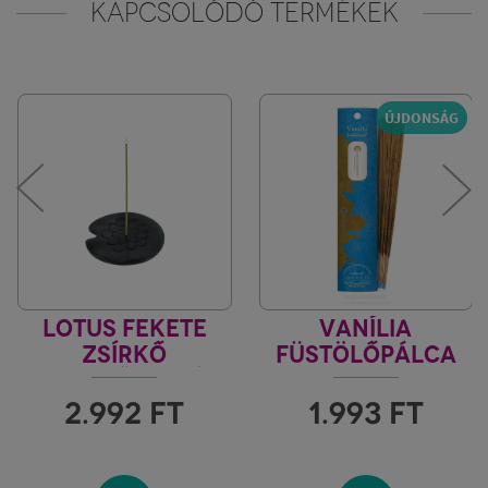
KAPCSOLÓDÓ TERMÉKEK
ÚJDONSÁG
LOTUS FEKETE
VANÍLIA
ZSÍRKŐ
FÜSTÖLŐPÁLCA
FÜSTÖLŐTARTÓ /
MISZTIKUS INDIA
FÜSTÖLŐÉGETŐ
2.992
FT
1.993
FT