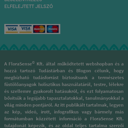
vagy fehér zsályát, palo
földelő
fűszerekkel és prémium
ELFELEJTETT JELSZÓ
santot, levendulát (
keverékeknek is
növényi gyantákkal
esetleg pici kámfort ) -
elmaradhatatlan
készítik annak érdekében,
vagy akár magunkat és a
összetevője.
hogy egy tapintásra puha
teret energetikailag
Füstöléskor a mirha
és enyhén ragadós,
megtisztítani.
aktív és vidám
különleges illatot árasztó
A tisztító növények füstje
hangulatot teremt,
különleges minőségű
mintegy magába
belátóvá,
pálcika kerüljön ki a
szippantja a sok-sok
önzetlenné tesz.
szorgos kezek alól. Csakis
negatív gondolatot és
Balzsamos, tisztító,
természetes
érzelmet, és az ezt követő
fertőtlenítő és
alapanyagokkal
szellőztetéskor
világosító hatása
©
dolgoznak, kémiai
A FloraSense
Kft. által működtetett webshopban és a
egyszerűen kiviszi a
van, kinyitja az ajtót
illatanyagok és ásványi
hozzá tartozó Tudástárban és Blogon célunk, hogy
lakóterünkből.
a szellemhez,
olajok nélkül. Masalájuk
megbízható tudásforrást biztosítsunk a természetes
eltünteti a
egy több mint 400 éves
gondjainkat és
füstölőanyagok holisztikus használatáról, testre, lélekre
titkos receptúrát követ,
lágyítja az
melyben az ősi védikus
és szellemre gyakorolt hatásukról, és ezt folyamatosan
érzéseinket.
tanítások szerint
bővítsük a legújabb tapasztalatokkal, tanulmányokkal a
Gyógyítja női
figyelembe veszik a Hold
világ minden pontjáról. Az itt publikált tartalmak, legyen
minőségeinket, női
fázisokat, a Nap és más
generációs
az kép, videó, írott, infografikus vagy bármely más
bolgyók pályáját, és más
vonalunkat.
ősi titkokat.
formátumban közzétett információ a FloraSense Kft.
tulajdonát képezik, és az oldal teljes tartalma szerzői