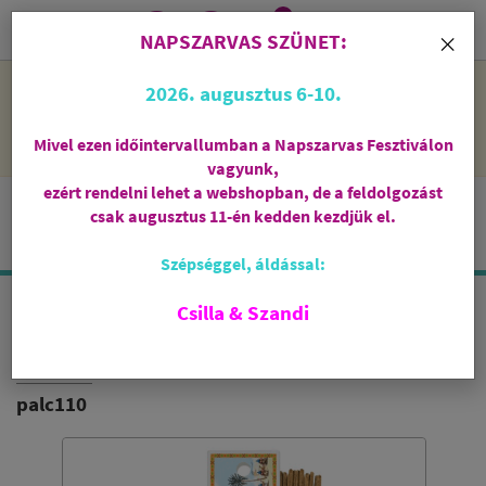
0
i
×
NAPSZARVAS SZÜNET:
NAPSZARVAS SZÜNET: 2026. augusztus 6-10 - rendelni lehet
2026. augusztus 6-10.
a webshopban, de csak augusztus 11-én, kedden kezdjük el
feldolgozni őket.
Mivel ezen időintervallumban a Napszarvas Fesztiválon
vagyunk,
ezért rendelni lehet a webshopban, de a feldolgozást
csak augusztus 11-én kedden kezdjük el.
Szépséggel, áldással:
Csilla & Szandi
VANÍLIA FÜSTÖLŐPÁLCIKA
MARCO POLO' TREASURE
palc110