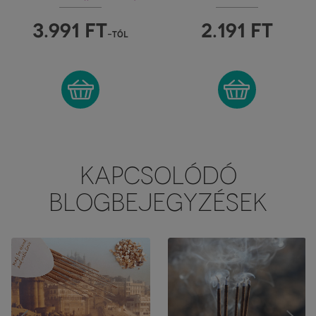
FÜSTÖLŐTARTÓ
MARCO POLO'
"M"
TREASURE
3.991
FT
2.191
FT
-tól
KAPCSOLÓDÓ
BLOGBEJEGYZÉSEK