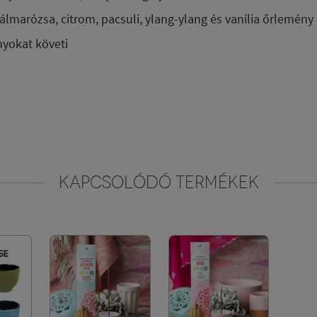
pálmarózsa, citrom, pacsuli, ylang-ylang és vanília őrlemény
nyokat követi
KAPCSOLÓDÓ TERMÉKEK