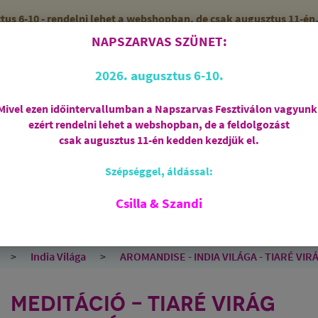
 6-10 - rendelni lehet a webshopban, de csak augusztus 11-én, 
NAPSZARVAS SZÜNET:
56 (SZANDI)
ZÁRVA
2026. augusztus 6-10.
Mivel ezen időintervallumban a Napszarvas Fesztiválon vagyunk
ezért rendelni lehet a webshopban, de a feldolgozást
Regisztráció
csak augusztus 11-én kedden kezdjük el.
Szépséggel, áldással:
RIASZTÁS
AJÁNDÉKCSOMAGOK
FÜSTÖLŐSZE
FEHÉR ZSÁLYA
SPIRIT OF OM
SZAKRÁLIS ÉKSZ
Csilla & Szandi
EK
ANGYALOK
AROMATERÁPIA
JÓGA
India Világa
AROMANDISE - INDIA VILÁGA - TIARÉ VIRÁG 
MEDITÁCIÓ - TIARÉ VIRÁG