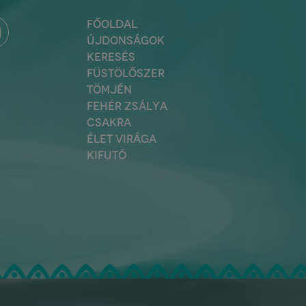
FŐOLDAL
ÚJDONSÁGOK
KERESÉS
FÜSTÖLŐSZER
TÖMJÉN
FEHÉR ZSÁLYA
CSAKRA
ÉLET VIRÁGA
KIFUTÓ