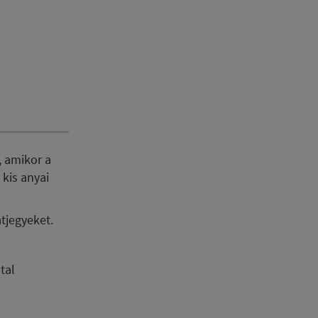
, amikor a
 kis anyai
atjegyeket.
tal