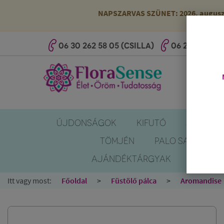
NAPSZARVAS SZÜNET: 2026. augusztus
06 30 262 58 05 (CSILLA)
06 20 527 25 
ÚJDONSÁGOK
KIFUTÓ
SZÚNYOG
TÖMJÉN
PALO SANTO
AJÁNDÉKTÁRGYAK
KÖNYV
Itt vagy most:
Főoldal
Füstölő pálca
Aromandise