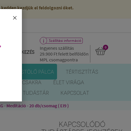
kedden kezdjük el feldolgozni őket.
×
Szállítási információ
,
Ingyenes szállítás
0
Bejelentkezés
29.900 Ft
felett belföldön
MPL csomagpontra
R
FÜSTÖLŐ PÁLCA
TÉRTISZTÍTÁS
EREK
CSAKRA
ÉLET VIRÁGA
BLOG
TUDÁSTÁR
KAPCSOLAT
- Meditáció - 20 db/csomag ( EI9 )
KAPCSOLÓDÓ