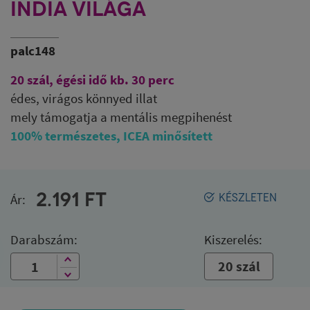
INDIA VILÁGA
palc148
20 szál, égési idő kb. 30 perc
édes, virágos könnyed illat
mely támogatja a mentális megpihenést
100% természetes, ICEA minősített
2.191
FT
Ár:
KÉSZLETEN
Darabszám:
Kiszerelés:
20 szál