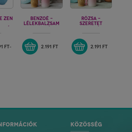
E ZEN
BENZOÉ -
RÓZSA -
LÉLEKBALZSAM
SZERETET
ARTÓ
INDIA VILÁGA
INDIA VILÁGA
91
FT
2.191
FT
2.191
FT
-
INFORMÁCIÓK
KÖZÖSSÉG