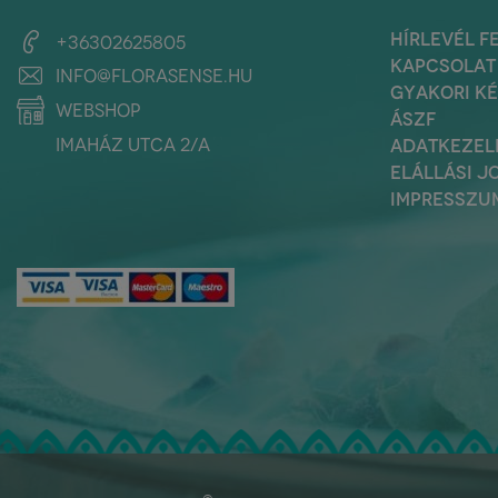
HÍRLEVÉL F
+36302625805
KAPCSOLAT
info@florasense.hu
GYAKORI K
webshop
ÁSZF
Imaház utca 2/a
ADATKEZEL
ELÁLLÁSI J
IMPRESSZU