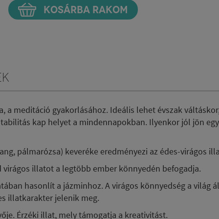
KOSÁRBA RAKOM
ek
gba, a meditáció gyakorlásához. Ideális lehet évszak váltáskor
tabilitás kap helyet a mindennapokban. Ilyenkor jól jön egy
 Ylang, pálmarózsa) keveréke eredményezi az édes-virágos ill
 virágos illatot a legtöbb ember könnyedén befogadja.
atában hasonlít a jázminhoz. A virágos könnyedség a világ ál
 illatkarakter jelenik meg.
je. Érzéki illat, mely támogatja a kreativitást.