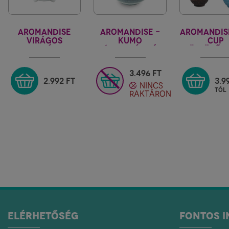
AROMANDISE
AROMANDISE -
AROMANDIS
VIRÁGOS
KUMO
CUP
FEHÉR
PÁLCIKA ÉS KÚP
FÜSTÖLŐT
FÜSTÖLŐTARTÓ
ÉGETŐ EDÉNY
"M"
3.496
FT
2.992
FT
3.9
NINCS
tól
RAKTÁRON
ELÉRHETŐSÉG
FONTOS 