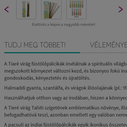
Kattints a képre a nagyobb méretért
Tudj meg többet!
Vélemény
A Tiaré virág füstölőpálcikák invitálnak a spirituális vilá
megszokott környezet változni kezd, és bizonyos fokú ins
gondoskodás, kényeztetés és újratöltés.
Halmaddi gyanta, szantálfa, és virágok illóolajának (pl.:
Használhatjuk otthon vagy az irodában, hiszen a könnyed
A Tieré virág Tahiti szigetének emblematikus növénye, ill
befogadhatóvá teszi, azonban emellett egy valóban nemes
A pacsuli az indiai füstölőpálcikák egyik ikonikus összetevő