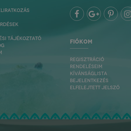
ELIRATKOZÁS
ÉRDÉSEK
ÉSI TÁJÉKOZTATÓ
FIÓKOM
OG
M
REGISZTRÁCIÓ
RENDELÉSEIM
KÍVÁNSÁGLISTA
BEJELENTKEZÉS
ELFELEJTETT JELSZÓ