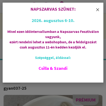
0
i
×
NAPSZARVAS SZÜNET:
NAPSZARVAS SZÜNET: 2026. augusztus 6-10 - rendelni lehet
2026. augusztus 6-10.
a webshopban, de csak augusztus 11-én, kedden kezdjük el
feldolgozni őket.
Mivel ezen időintervallumban a Napszarvas Fesztiválon
vagyunk,
ezért rendelni lehet a webshopban, de a feldolgozást
csak augusztus 11-én kedden kezdjük el.
Szépséggel, áldással:
Csilla & Szandi
TÖMJÉN GYANTA - OMAN
SUPERIOR HOJARI
gyan037-25
PRÉMIUM