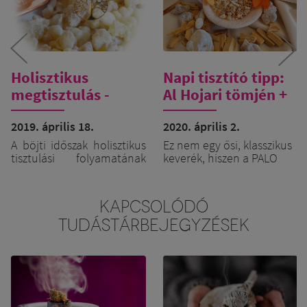
Holisztikus
Napi tisztító tipp:
megtisztulás -
Al Hojari tömjén +
Védelmező tömjén
Palo Santo
2019. április 18.
2020. április 2.
A böjti időszak holisztikus
Ez nem egy ősi, klasszikus
tisztulási folyamatának
keverék, hiszen a PALO
célja, hogy Lényünk
SANTO, a dél-amerikai
minden szinten
sámánok szent fája csak
egyensúlyba kerüljön,
az utóbbi néhány
KAPCSOLÓDÓ
megtisztítva a fizikai,
évtizedben lett
TUDÁSTÁRBEJEGYZÉSEK
érzelmi és szellemi
Európában ismert és
testjeinket a hétköznapok
elismert növény.
során rárakódott, külső
Hihetetlenül nagy
ingerek lenyomatától.
sikertörténet az övé,
hiszen igen rövid idő alatt
Mindennapjaink során a
meghódította az európai
minket érő hatások,
emberek szívét, mert