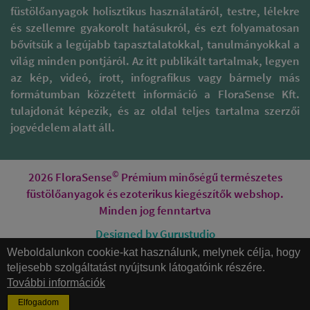
NÖVÉNYEI
füstölőanyagok holisztikus használatáról, testre, lélekre
energetikai lenyomatától
Az auratisztításhoz
megszabaduljunk.
és szellemre gyakorolt hatásukról, és ezt folyamatosan
használható növények
Különösen fontos ez régi
részben attól függnek,
bővítsük a legújabb tapasztalatokkal, tanulmányokkal a
épületek esetében, ahol
hogy milyen füstölési
világ minden pontjáról. Az itt publikált tartalmak, legyen
előttünk akár sok
technikát használunk:
generáció is lakott. Ha
az kép, videó, írott, infografikus vagy bármely más
Az egyik legegyszerűbb
nagyobb felújítást
formátumban közzétett információ a FloraSense Kft.
módja, ha a közkedvelt
végzünk, akkor a felújítás
Palo Santo fával füstöljük
tulajdonát képezik, és az oldal teljes tartalma szerzői
előtt és után is érdemes
körbe magunkat.
jogvédelem alatt áll.
elvégezni a tisztítást.
Vagy a szintén
mostanában igen
HA ÚJ IRODÁBA /
elterjedt fehér zsálya
MUNKAHELYRE
levéllel vagy köteggel (
©
2026 FloraSense
Prémium minőségű természetes
MEGYÜNK:
mivel itt is
vagy valamilyen vegyes
füstölőanyagok és ezoterikus kiegészítők webshop.
épületekről és
köteggel, pl. fehér zsálya-
ingatlanokról van szó,
Minden jog fenntartva
sárkányvér )
mindenféleképpen
De füstölhetünk saját
Designed by Gurustudio
érdemes megtisztítanunk
magunk által kötött
magunk körül a teret, ha
növényi köteget is:
Weboldalunkon cookie-kat használunk, melynek célja, hogy
másképp nem, akkor
Honlapkészítés
például zsályát,
teljesebb szolgáltatást nyújtsunk látogatóink részére.
tértisztító sprayvel ( pl.
feketeürmöt, levendulát,
További információk
mert füstérzékelő van )
rozmaringot.
Ezekben az esetekben
Elfogadom