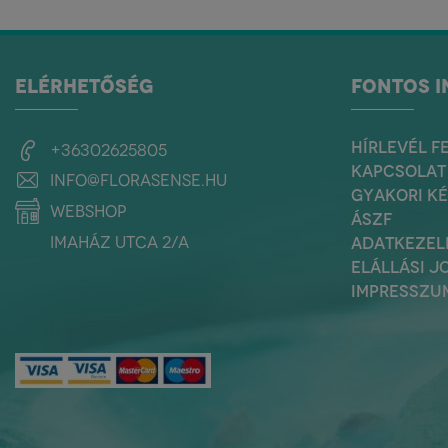
ELÉRHETŐSÉG
FONTOS 
HÍRLEVÉL F
+36302625805
KAPCSOLAT
info@florasense.hu
GYAKORI K
webshop
ÁSZF
Imaház utca 2/a
ADATKEZEL
ELÁLLÁSI J
IMPRESSZU