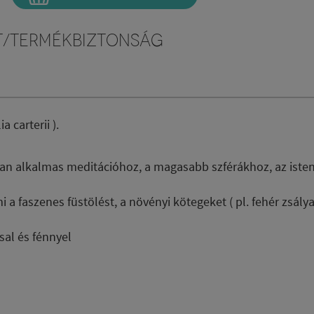
t/Termékbiztonság
 carterii ).
álóan alkalmas meditációhoz, a magasabb szférákhoz, az isten
mi a faszenes füstölést, a növényi kötegeket ( pl. fehér zsálya
sal és fénnyel