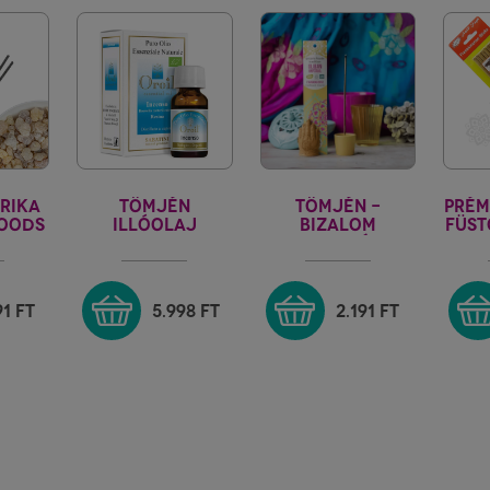
RIKA
TÖMJÉN
TÖMJÉN -
PRÉM
OODS
ILLÓOLAJ
BIZALOM
FÜST
FIORE D'ORIENTE
INDIA VILÁGA
91
FT
5.998
FT
2.191
FT