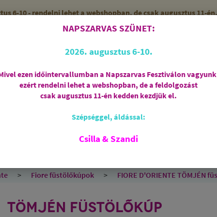
 6-10 - rendelni lehet a webshopban, de csak augusztus 11-én, 
NAPSZARVAS SZÜNET:
56 (SZANDI)
ZÁRVA
2026. augusztus 6-10.
Mivel ezen időintervallumban a Napszarvas Fesztiválon vagyunk
ezért rendelni lehet a webshopban, de a feldolgozást
Regisztráció
csak augusztus 11-én kedden kezdjük el.
Szépséggel, áldással:
RIASZTÁS
AJÁNDÉKCSOMAGOK
FÜSTÖLŐSZE
FEHÉR ZSÁLYA
SPIRIT OF OM
SZAKRÁLIS ÉKSZ
Csilla & Szandi
EK
ANGYALOK
AROMATERÁPIA
JÓGA
nte
Fiore füstölőkúpok
FIORE D'ORIENTE TÖMJÉN füstö
TÖMJÉN FÜSTÖLŐKÚP