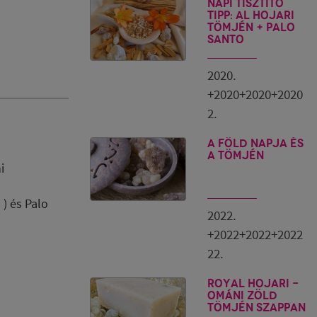
Napi tisztító
tipp: Al Hojari
tömjén + Palo
Santo
2020.
+2020+2020+2020
2.
A Föld napja és
a tömjén
i
 ) és Palo
2022.
+2022+2022+2022
22.
Royal Hojari -
ománi zöld
tömjén szappan