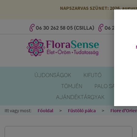
NAPSZARVAS SZÜNET: 2026. augusztus
06 30 262 58 05 (CSILLA)
06 20 527 25 
ÚJDONSÁGOK
KIFUTÓ
SZÚNYOG
TÖMJÉN
PALO SANTO
AJÁNDÉKTÁRGYAK
KÖNYV
Itt vagy most:
Főoldal
Füstölő pálca
Fiore d'Orie