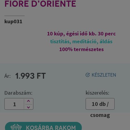
FIORE D'ORIENTE
kup031
10 kúp, égési idő kb. 30 perc
tisztítás, meditáció, áldás
100% természetes
1.993
FT
Ár:
KÉSZLETEN
Darabszám:
kiszerelés:
10 db /
csomag
KOSÁRBA RAKOM