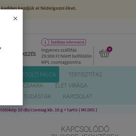
kedden kezdjük el feldolgozni őket.
×
Szállítási információ
,
Ingyenes szállítás
0
Bejelentkezés
29.900 Ft
felett belföldön
MPL csomagpontra
R
FÜSTÖLŐ PÁLCA
TÉRTISZTÍTÁS
EREK
CSAKRA
ÉLET VIRÁGA
BLOG
TUDÁSTÁR
KAPCSOLAT
lőkúp 10 db/csomag kb. 16 g + tartó ( MC005 )
KAPCSOLÓDÓ