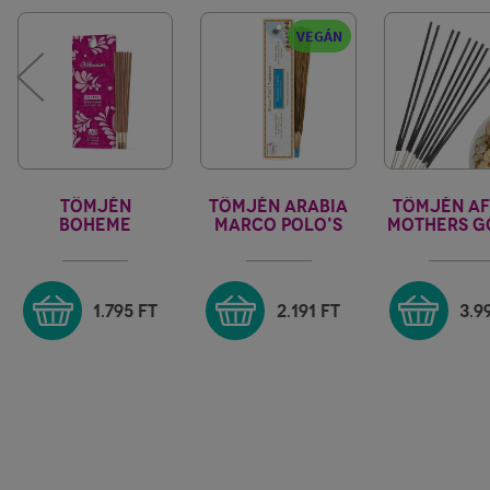
VEGÁN
TÖMJÉN
TÖMJÉN ARABIA
TÖMJÉN AF
BOHEME
MARCO POLO'S
MOTHERS G
TREASURE
1.795
FT
2.191
FT
3.9