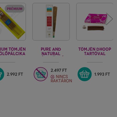
PRÉMIUM
IUM TÖMJÉN
PURE AND
TÖMJÉN DHOOP
ÖLŐPÁLCIKA
NATURAL
TARTÓVAL
- OMAN
4 FÉLE TÖMJÉN
FIORE D'ORIENTE
FÜSTÖLŐPÁLCIKA
2.497
FT
2.992
FT
1.993
FT
NINCS
RAKTÁRON