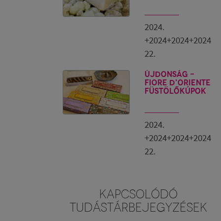
2024.
+2024+2024+2024
22.
Újdonság -
Fiore D'Oriente
füstölőkúpok
2024.
+2024+2024+2024
22.
KAPCSOLÓDÓ
TUDÁSTÁRBEJEGYZÉSEK