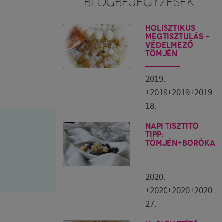
BLOGBEJEGYZÉSEK
Holisztikus
megtisztulás -
Védelmező
tömjén
2019.
+2019+2019+2019
18.
Napi tisztító
tipp:
tömjén+boróka
2020.
+2020+2020+2020
27.