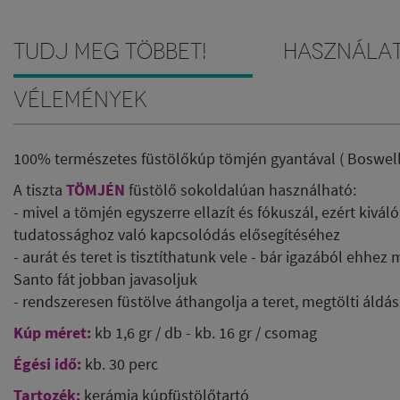
Tudj meg többet!
Használa
Vélemények
100% természetes füstölőkúp tömjén gyantával ( Boswellia
A tiszta
TÖMJÉN
füstölő sokoldalúan használható:
- mivel a tömjén egyszerre ellazít és fókuszál, ezért kiv
tudatossághoz való kapcsolódás elősegítéséhez
- aurát és teret is tisztíthatunk vele - bár igazából ehhez 
Santo fát jobban javasoljuk
- rendszeresen füstölve áthangolja a teret, megtölti áldás
Kúp méret:
kb 1,6 gr / db - kb. 16 gr / csomag
Égési idő:
kb. 30 perc
Tartozék:
kerámia kúpfüstölőtartó