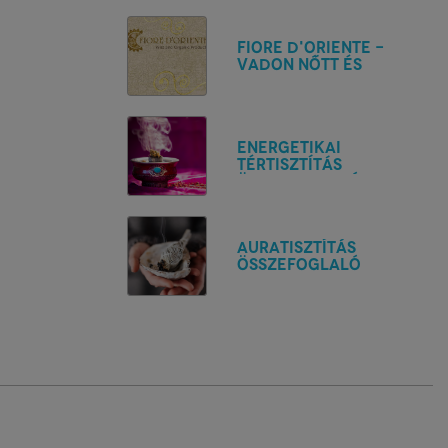
Fiore d'Oriente -
Vadon nőtt és
organikus
Energetikai
tértisztítás
összefoglaló
Auratisztítás
összefoglaló