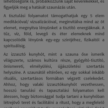
lehetőségünk rá, próbálkozzunk saját keverékekkel, és
figyeljük meg a hatását szaunázás után.
A tisztulási folyamatot támogathatjuk egy 5 elem
meditációval/ vizualizációval, meginvitálva mind az öt
elemet, megnyitva lényünket a tisztító energiáknak. A
tűz, víz, föld, levegő és éter elemeknek mind
kapcsolódik lényünk egy-egy szintjéhez, fizikaitól a
spirituálisig.
Az izzasztó kunyhót, mint a szauna őse ismerik
világszerte, számos kultúra része, gyógyító-tisztító,
önismereti, elmélyülési, újjászületési szertartás
helyszíne. A szaunától eltérően, ez egy sokkal inkább
rituális, szertartásos formában végzett cselekedet.
Ahhoz, hogy valaki izzasztókunyhót vezethessen,
hosszú tanulási és tapasztalási folyamaton kell
átessen, hogy biztonsággal tudja tartani a kunyhóban
létrejövő teret és facilitálni a rítust, hogy a megfelelő