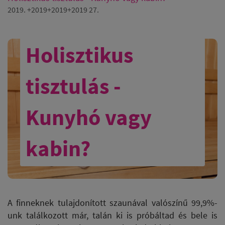
2019. +2019+2019+2019 27.
Holisztikus
tisztulás -
Kunyhó vagy
kabin?
A finneknek tulajdonított szaunával valószínű 99,9%-
unk találkozott már, talán ki is próbáltad és bele is