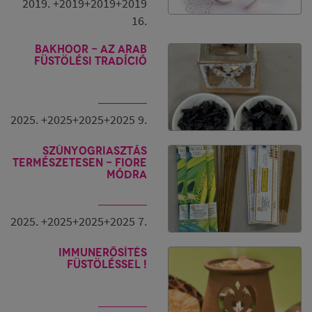
2019. +2019+2019+2019
16.
Bakhoor - az arab
füstölési tradíció
2025. +2025+2025+2025 9.
Szúnyogriasztás
természetesen - Fiore
módra
2025. +2025+2025+2025 7.
Immunerősítés
füstöléssel !