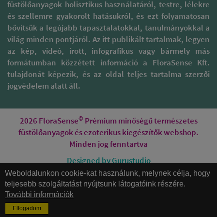
füstölőanyagok holisztikus használatáról, testre, lélekre
és szellemre gyakorolt hatásukról, és ezt folyamatosan
bővítsük a legújabb tapasztalatokkal, tanulmányokkal a
világ minden pontjáról. Az itt publikált tartalmak, legyen
az kép, videó, írott, infografikus vagy bármely más
formátumban közzétett információ a FloraSense Kft.
tulajdonát képezik, és az oldal teljes tartalma szerzői
jogvédelem alatt áll.
©
2026 FloraSense
Prémium minőségű természetes
füstölőanyagok és ezoterikus kiegészítők webshop.
Minden jog fenntartva
Designed by Gurustudio
Weboldalunkon cookie-kat használunk, melynek célja, hogy
Honlapkészítés
teljesebb szolgáltatást nyújtsunk látogatóink részére.
További információk
Elfogadom