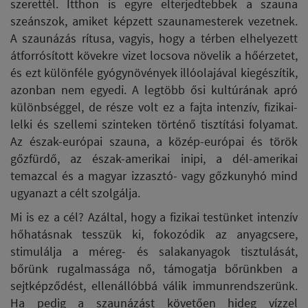
szerettél. Itthon is egyre elterjedtebbek a szauna
szeánszok, amiket képzett szaunamesterek vezetnek.
A szaunázás rítusa, vagyis, hogy a térben elhelyezett
átforrósított kövekre vizet locsova növelik a hőérzetet,
és ezt különféle gyógynövények illóolajával kiegészítik,
azonban nem egyedi. A legtöbb ősi kultúrának apró
különbséggel, de része volt ez a fajta intenzív, fizikai-
lelki és szellemi szinteken történő tisztítási folyamat.
Az észak-európai szauna, a közép-európai és török
gőzfürdő, az észak-amerikai inipi, a dél-amerikai
temazcal és a magyar izzasztó- vagy gőzkunyhó mind
ugyanazt a célt szolgálja.
Mi is ez a cél? Azáltal, hogy a fizikai testünket intenzív
hőhatásnak tesszük ki, fokozódik az anyagcsere,
stimulálja a méreg- és salakanyagok tisztulását,
bőrünk rugalmassága nő, támogatja bőrünkben a
sejtképződést, ellenállóbbá válik immunrendszerünk.
Ha pedig a szaunázást követően hideg vízzel