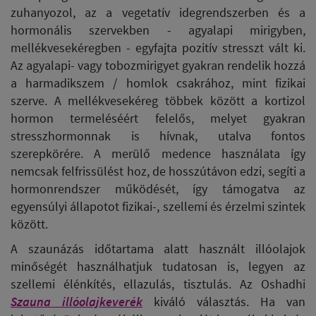
zuhanyozol, az a vegetatív idegrendszerben és a
hormonális szervekben - agyalapi mirigyben,
mellékvesekéregben - egyfajta pozitív stresszt vált ki.
Az agyalapi- vagy tobozmirigyet gyakran rendelik hozzá
a harmadikszem / homlok csakrához, mint fizikai
szerve. A mellékvesekéreg többek között a kortizol
hormon termeléséért felelős, melyet gyakran
stresszhormonnak is hívnak, utalva fontos
szerepkörére. A merülő medence használata így
nemcsak felfrissülést hoz, de hosszútávon edzi, segíti a
hormonrendszer működését, így támogatva az
egyensúlyi állapotot fizikai-, szellemi és érzelmi szintek
között.
A szaunázás időtartama alatt használt illóolajok
minőségét használhatjuk tudatosan is, legyen az
szellemi élénkítés, ellazulás, tisztulás. Az Oshadhi
Szauna illóolajkeverék
kiváló választás. Ha van