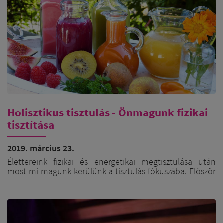
Holisztikus tisztulás - Önmagunk fizikai
tisztítása
2019. március 23.
Élettereink fizikai és energetikai megtisztulása után
most mi magunk kerülünk a tisztulás fókuszába. Először
is oszlassunk el két nagyon gyakori böjttel kapcsolatos
tévhitet. Az első, hogy a böjt célja az a fogyás,
súlyvesztés. Ebből majdnem “logikusan” levezethető a
második tévhit, miszerint csak a legszigorúbb, levek
és/vagy folyadékok fogyasztására korlátozott böjt az