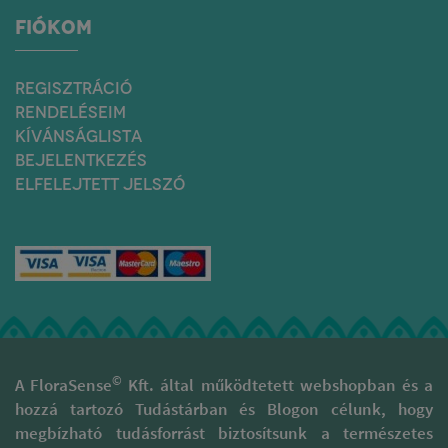
FIÓKOM
REGISZTRÁCIÓ
RENDELÉSEIM
KÍVÁNSÁGLISTA
BEJELENTKEZÉS
ELFELEJTETT JELSZÓ
©
A FloraSense
Kft. által működtetett webshopban és a
hozzá tartozó Tudástárban és Blogon célunk, hogy
megbízható tudásforrást biztosítsunk a természetes