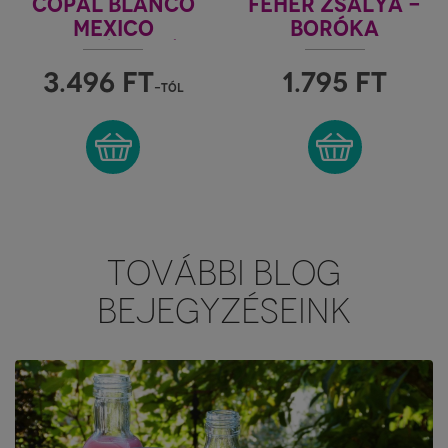
COPAL BLANCO
FEHÉR ZSÁLYA -
MEXICO
BORÓKA
MEXIKÓI FEHÉR
KÖTEG
KOPÁL
3.496
FT
1.795
FT
-tól
TOVÁBBI BLOG
BEJEGYZÉSEINK