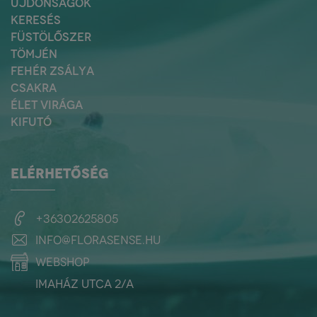
ÚJDONSÁGOK
KERESÉS
FÜSTÖLŐSZER
TÖMJÉN
FEHÉR ZSÁLYA
CSAKRA
ÉLET VIRÁGA
KIFUTÓ
ELÉRHETŐSÉG
+36302625805
info@florasense.hu
webshop
Imaház utca 2/a