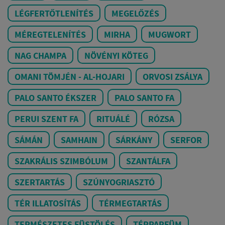
LÉGFERTŐTLENÍTÉS
MEGELŐZÉS
MÉREGTELENÍTÉS
MIRHA
MUGWORT
NAG CHAMPA
NÖVÉNYI KÖTEG
OMANI TÖMJÉN - AL-HOJARI
ORVOSI ZSÁLYA
PALO SANTO ÉKSZER
PALO SANTO FA
PERUI SZENT FA
RITUÁLÉ
RÓZSA
SÁMÁN
SAMHAIN
SÁRKÁNY
SERFOR
SZAKRÁLIS SZIMBÓLUM
SZANTÁLFA
SZERTARTÁS
SZÚNYOGRIASZTÓ
TÉR ILLATOSÍTÁS
TÉRMEGTARTÁS
TERMÉSZETES FÜSTÖLÉS
TÉRPARFÜM