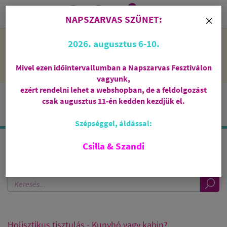
0
i
×
NAPSZARVAS SZÜNET:
NAPSZARVAS SZÜNET: 2026. augusztus 6-10 - rendelni lehet
2026. augusztus 6-10.
a webshopban, de csak augusztus 11-én, kedden kezdjük el
feldolgozni őket.
Mivel ezen időintervallumban a Napszarvas Fesztiválon
vagyunk,
ezért rendelni lehet a webshopban, de a feldolgozást
csak augusztus 11-én kedden kezdjük el.
Szépséggel, áldással:
Csilla & Szandi
KERESÉS A BLOGBAN
Holisztikus tisztulás - Kunyhó vagy kabin?