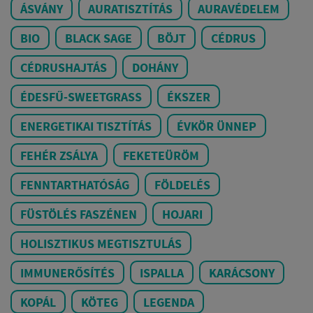
ÁSVÁNY
AURATISZTÍTÁS
AURAVÉDELEM
BIO
BLACK SAGE
BÖJT
CÉDRUS
CÉDRUSHAJTÁS
DOHÁNY
ÉDESFŰ-SWEETGRASS
ÉKSZER
ENERGETIKAI TISZTÍTÁS
ÉVKÖR ÜNNEP
FEHÉR ZSÁLYA
FEKETEÜRÖM
FENNTARTHATÓSÁG
FÖLDELÉS
FÜSTÖLÉS FASZÉNEN
HOJARI
HOLISZTIKUS MEGTISZTULÁS
IMMUNERŐSÍTÉS
ISPALLA
KARÁCSONY
KOPÁL
KÖTEG
LEGENDA