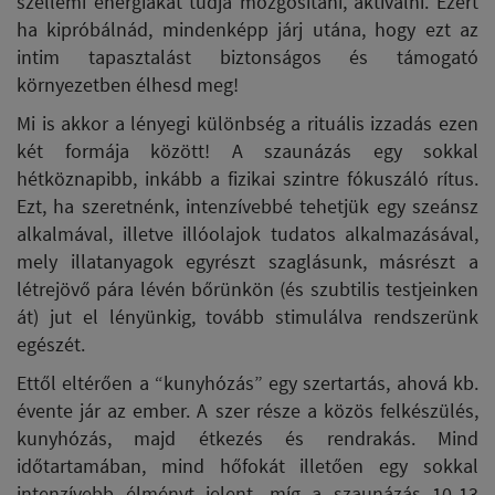
szellemi energiákat tudja mozgósítani, aktiválni. Ezért
ha kipróbálnád, mindenképp járj utána, hogy ezt az
intim tapasztalást biztonságos és támogató
környezetben élhesd meg!
Mi is akkor a lényegi különbség a rituális izzadás ezen
két formája között! A szaunázás egy sokkal
hétköznapibb, inkább a fizikai szintre fókuszáló rítus.
Ezt, ha szeretnénk, intenzívebbé tehetjük egy szeánsz
alkalmával, illetve illóolajok tudatos alkalmazásával,
mely illatanyagok egyrészt szaglásunk, másrészt a
létrejövő pára lévén bőrünkön (és szubtilis testjeinken
át) jut el lényünkig, tovább stimulálva rendszerünk
egészét.
Ettől eltérően a “kunyhózás” egy szertartás, ahová kb.
évente jár az ember. A szer része a közös felkészülés,
kunyhózás, majd étkezés és rendrakás. Mind
időtartamában, mind hőfokát illetően egy sokkal
intenzívebb élményt jelent, míg a szaunázás 10-13