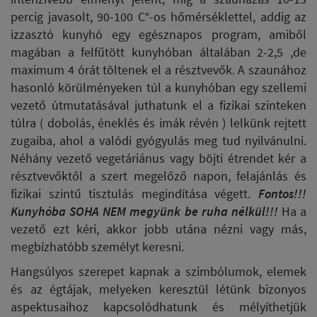
percig javasolt, 90-100 C°-os hőmérséklettel, addig az
izzasztó kunyhó egy egésznapos program, amiből
magában a felfűtött kunyhóban általában 2-2,5 ,de
maximum 4 órát töltenek el a résztvevők. A szaunához
hasonló körülményeken túl a kunyhóban egy szellemi
vezető útmutatásával juthatunk el a fizikai szinteken
túlra ( dobolás, éneklés és imák révén ) lelkünk rejtett
zugaiba, ahol a valódi gyógyulás meg tud nyilvánulni.
Néhány vezető vegetáriánus vagy böjti étrendet kér a
résztvevőktől a szert megelőző napon, felajánlás és
fizikai szintű tisztulás megindítása végett.
Fontos!!!
Kunyhóba SOHA NEM megyünk be ruha nélkül!!!
Ha a
vezető ezt kéri, akkor jobb utána nézni vagy más,
megbízhatóbb személyt keresni.
Hangsúlyos szerepet kapnak a szimbólumok, elemek
és az égtájak, melyeken keresztül létünk bizonyos
aspektusaihoz kapcsolódhatunk és mélyíthetjük