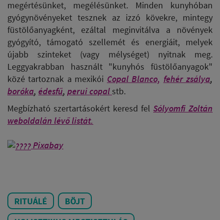
megértésünket, megélésünket. Minden kunyhóban
gyógynövényeket tesznek az izzó kövekre, mintegy
füstölőanyagként, ezáltal meginvitálva a növények
gyógyító, támogató szellemét és energiáit, melyek
újabb szinteket (vagy mélységet) nyitnak meg.
Leggyakrabban használt "kunyhós füstölőanyagok"
közé tartoznak a mexikói
Copal Blanco,
fehér zsálya
,
boróka
,
édesfű
,
perui copal
stb.
Megbízható szertartásokért keresd fel
Sólyomfi Zoltán
weboldalán lévő listát.
Pixabay
RITUÁLÉ
BÖJT