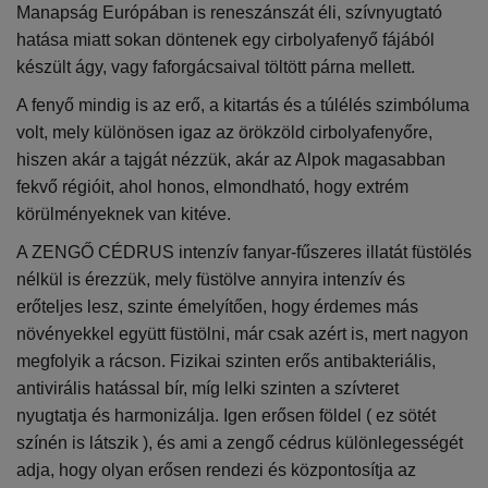
Manapság Európában is reneszánszát éli, szívnyugtató
hatása miatt sokan döntenek egy cirbolyafenyő fájából
készült ágy, vagy faforgácsaival töltött párna mellett.
A fenyő mindig is az erő, a kitartás és a túlélés szimbóluma
volt, mely különösen igaz az örökzöld cirbolyafenyőre,
hiszen akár a tajgát nézzük, akár az Alpok magasabban
fekvő régióit, ahol honos, elmondható, hogy extrém
körülményeknek van kitéve.
A ZENGŐ CÉDRUS intenzív fanyar-fűszeres illatát füstölés
nélkül is érezzük, mely füstölve annyira intenzív és
erőteljes lesz, szinte émelyítően, hogy érdemes más
növényekkel együtt füstölni, már csak azért is, mert nagyon
megfolyik a rácson. Fizikai szinten erős antibakteriális,
antivirális hatással bír, míg lelki szinten a szívteret
nyugtatja és harmonizálja. Igen erősen földel ( ez sötét
színén is látszik ), és ami a zengő cédrus különlegességét
adja, hogy olyan erősen rendezi és központosítja az