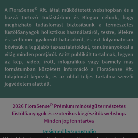
©
A FloraSense
Kft. által működtetett webshopban és a
hozzá tartozó Tudástárban és Blogon célunk, hogy
megbízható tudásforrást biztosítsunk a természetes
füstölőanyagok holisztikus használatáról, testre, lélekre
és szellemre gyakorolt hatásukról, és ezt folyamatosan
bővítsük a legújabb tapasztalatokkal, tanulmányokkal a
világ minden pontjáról. Az itt publikált tartalmak, legyen
az kép, videó, írott, infografikus vagy bármely más
formátumban közzétett információ a FloraSense Kft.
tulajdonát képezik, és az oldal teljes tartalma szerzői
jogvédelem alatt áll.
©
2026 FloraSense
Prémium minőségű természetes
füstölőanyagok és ezoterikus kiegészítők webshop.
Minden jog fenntartva
Designed by Gurustudio