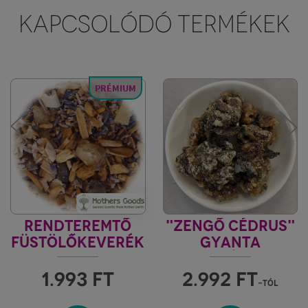
KAPCSOLÓDÓ TERMÉKEK
PRÉMIUM
RENDTEREMTŐ
"ZENGŐ CÉDRUS"
FÜSTÖLŐKEVERÉK
GYANTA
SZIBÉRIAI
CIRBOLYAFENYŐ
1.993
FT
2.992
FT
-tól