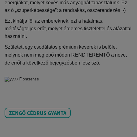
energiákat, melyet kevés más anyagnál tapasztalunk. Ez
az ő „szuperképessége”: a rendrakás, összerendezés :-)
Ezt kínálja föl az embereknek, ezt a hatalmas,
méltóságteljes erőt, melyet érdemes tisztelettel és alázattal
használni.
Született egy csodálatos prémium keverék is belőle,
melynek nem meglepő módon RENDTEREMTŐ a neve,
de erről a következő bejegyzésben lesz szó
.
Florasense
ZENGŐ CÉDRUS GYANTA