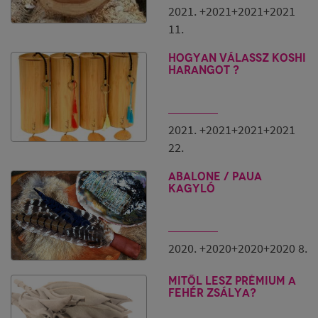
2021. +2021+2021+2021
11.
Hogyan válassz Koshi
harangot ?
2021. +2021+2021+2021
22.
ABALONE / PAUA
kagyló
2020. +2020+2020+2020 8.
Mitől lesz prémium a
fehér zsálya?