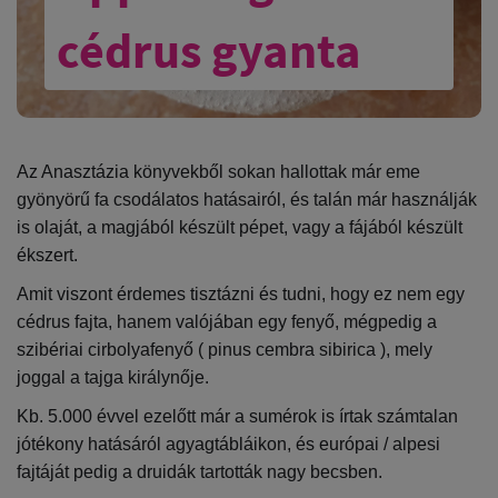
cédrus gyanta
Az Anasztázia könyvekből sokan hallottak már eme
gyönyörű fa csodálatos hatásairól, és talán már használják
is olaját, a magjából készült pépet, vagy a fájából készült
ékszert.
Amit viszont érdemes tisztázni és tudni, hogy ez nem egy
cédrus fajta, hanem valójában egy fenyő, mégpedig a
szibériai cirbolyafenyő ( pinus cembra sibirica ), mely
joggal a tajga királynője.
Kb. 5.000 évvel ezelőtt már a sumérok is írtak számtalan
jótékony hatásáról agyagtábláikon, és európai / alpesi
fajtáját pedig a druidák tartották nagy becsben.