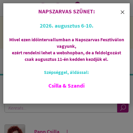
0
i
×
NAPSZARVAS SZÜNET:
NAPSZARVAS SZÜNET: 2026. augusztus 6-10 - rendelni lehet
2026. augusztus 6-10.
a webshopban, de csak augusztus 11-én, kedden kezdjük el
feldolgozni őket.
Mivel ezen időintervallumban a Napszarvas Fesztiválon
vagyunk,
ezért rendelni lehet a webshopban, de a feldolgozást
csak augusztus 11-én kedden kezdjük el.
Szépséggel, áldással:
Csilla & Szandi
KERESÉS A BLOGBAN
Papp Csilla