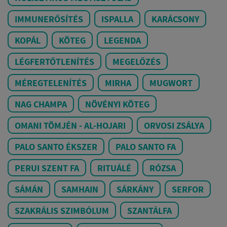
IMMUNERŐSÍTÉS
ISPALLA
KARÁCSONY
KOPÁL
KÖTEG
LEGENDA
LÉGFERTŐTLENÍTÉS
MEGELŐZÉS
MÉREGTELENÍTÉS
MIRHA
MUGWORT
NAG CHAMPA
NÖVÉNYI KÖTEG
OMANI TÖMJÉN - AL-HOJARI
ORVOSI ZSÁLYA
PALO SANTO ÉKSZER
PALO SANTO FA
PERUI SZENT FA
RITUÁLÉ
RÓZSA
SÁMÁN
SAMHAIN
SÁRKÁNY
SERFOR
SZAKRÁLIS SZIMBÓLUM
SZANTÁLFA