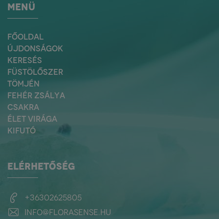
MENÜ
FŐOLDAL
ÚJDONSÁGOK
KERESÉS
FÜSTÖLŐSZER
TÖMJÉN
FEHÉR ZSÁLYA
CSAKRA
ÉLET VIRÁGA
KIFUTÓ
ELÉRHETŐSÉG
+36302625805
info@florasense.hu