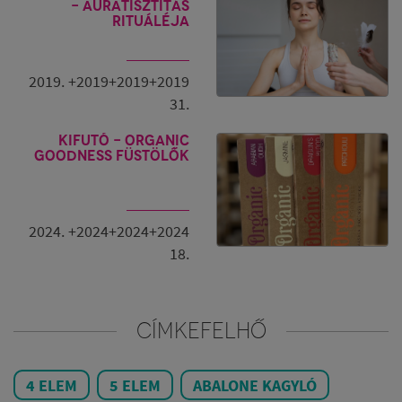
- Auratisztítás
rituáléja
2019. +2019+2019+2019
31.
Kifutó - Organic
Goodness füstölők
2024. +2024+2024+2024
18.
CÍMKEFELHŐ
4 ELEM
5 ELEM
ABALONE KAGYLÓ