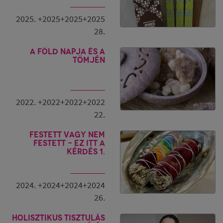
2025. +2025+2025+2025
28.
A Föld napja és a
tömjén
2022. +2022+2022+2022
22.
Festett vagy nem
festett - ez itt a
kérdés 1.
2024. +2024+2024+2024
26.
Holisztikus tisztulás