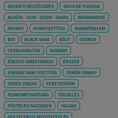
ADVENTI KÉSZÜLŐDÉS
AGUA DE FLORIDA
ALOÉFA - OUD - OUDH - SASFA
AROMANDISE
ÁSVÁNY
AURATISZTÍTÁS
AURAVÉDELEM
BIO
BLACK SAGE
BÖJT
CÉDRUS
CÉDRUSHAJTÁS
DOHÁNY
ÉDESFŰ-SWEETGRASS
ÉKSZER
ENERGETIKAI TISZTÍTÁS
ÉVKÖR ÜNNEP
FEHÉR ZSÁLYA
FEKETEÜRÖM
FENNTARTHATÓSÁG
FÖLDELÉS
FÜSTÖLÉS FASZÉNEN
HOJARI
HOLISZTIKUS MEGTISZTULÁS