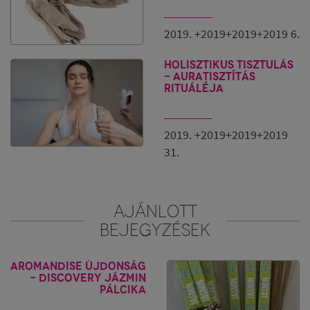
2019. +2019+2019+2019 6.
Holisztikus tisztulás
- Auratisztítás
rituáléja
2019. +2019+2019+2019
31.
AJÁNLOTT
BEJEGYZÉSEK
Aromandise újdonság
- Discovery jázmin
pálcika