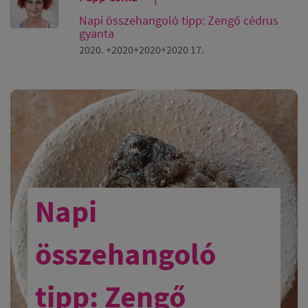
Napi összehangoló tipp: Zengő cédrus
gyanta
2020. +2020+2020+2020 17.
Napi
összehangoló
tipp: Zengő