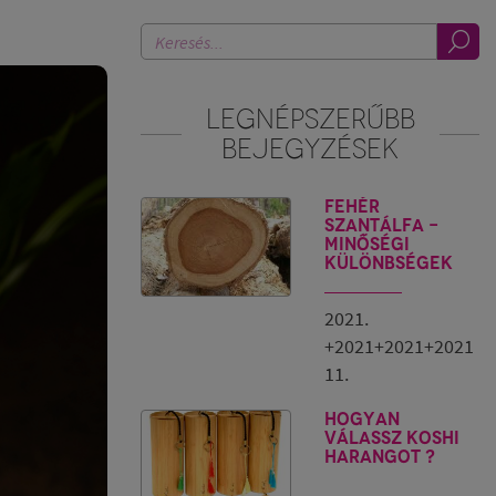
LEGNÉPSZERŰBB
BEJEGYZÉSEK
Fehér
szantálfa -
minőségi
különbségek
2021.
+2021+2021+2021
11.
Hogyan
válassz Koshi
harangot ?