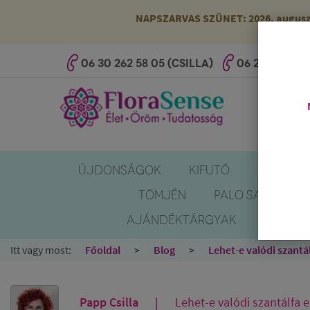
NAPSZARVAS SZÜNET: 2026. augusztus
06 30 262 58 05 (CSILLA)
06 20 527 25 
ÚJDONSÁGOK
KIFUTÓ
SZÚNYOG
TÖMJÉN
PALO SANTO
AJÁNDÉKTÁRGYAK
KÖNYV
Itt vagy most:
Főoldal
Blog
Lehet-e valódi szantá
Papp Csilla
Lehet-e valódi szantálfa 