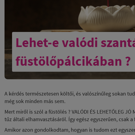
Lehet-e valódi szant
füstölőpálcikában ?
A kérdés természetesen költői, és valószínűleg sokan tud
még sok minden más sem.
Mert miről is szól a füstölés ? VALÓDI ÉS LEHETŐLEG JÓ MI
tűz általi elhamvasztásáról. Így egész egyszerűen, csak a f
Amikor azon gondolkodtam, hogyan is tudom ezt egyszerűe