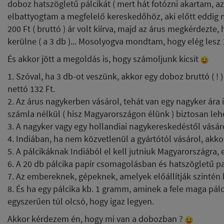
doboz hatszögletű pálcikát ( mert hát fotózni akartam, a
elbattyogtam a megfelelő kereskedőhöz, aki előtt eddig m
200 Ft ( bruttó ) ár volt kiírva, majd az árus megkérdezt
kerülne ( a 3 db )... Mosolyogva mondtam, hogy elég lesz
És akkor jött a megoldás is, hogy számoljunk kicsit
1. Szóval, ha 3 db-ot veszünk, akkor egy doboz bruttó ( ! )
nettó 132 Ft.
2. Az árus nagykerben vásárol, tehát van egy nagyker ára is
számla nélkül ( hisz Magyarországon élünk ) biztosan lehe
3. A nagyker vagy egy hollandiai nagykereskedéstől vásárol
4. Indiában, ha nem közvetlenül a gyártótól vásárol, akkor
5. A pálcikáknak Indiából el kell jutniuk Magyarországra, ez
6. A 20 db pálcika papír csomagolásban és hatszögletű pa
7. Az embereknek, gépeknek, amelyek előállítják szintén k
8. És ha egy pálcika kb. 1 gramm, aminek a fele maga pálc
egyszerűen túl olcsó, hogy igaz legyen.
Akkor kérdezem én, hogy mi van a dobozban ?