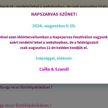
 6-10 - rendelni lehet a webshopban, de csak augusztus 11-én, 
NAPSZARVAS SZÜNET:
56 (SZANDI)
ZÁRVA
2026. augusztus 6-10.
Mivel ezen időintervallumban a Napszarvas Fesztiválon vagyunk
ezért rendelni lehet a webshopban, de a feldolgozást
Regisztráció
csak augusztus 11-én kedden kezdjük el.
Szépséggel, áldással:
RIASZTÁS
AJÁNDÉKCSOMAGOK
FÜSTÖLŐSZE
FEHÉR ZSÁLYA
SPIRIT OF OM
SZAKRÁLIS ÉKSZ
Csilla & Szandi
EK
ANGYALOK
AROMATERÁPIA
JÓGA
lfa egy olcsó füstölőpálcikában ?
egy olcsó füstölőpálcikában ?