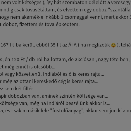
z nem volt kétséges ), így hát szombaton délelőtt a vereseg
indig csak tovasétáltam, és elvettem egy doboz "szantálfa"
e, hogy nem akarnék-e inkább 3 csomaggal venni, mert akkor 
 1 doboz, fizettem és tovalépkedtem.
 167 Ft-ba kerül, ebből 35 Ft az ÁFA ( ha megfizetik
), teh
, én 120 Ft / db-ról hallottam, de akciósan , nagy tételben, 
t még ennél is olcsóbb...
 vagy közvetlenül Indiából és ő is keres rajta...
 még az ottani kereskedő cég is keres rajta...
 sem két fillér...
pír dobozban van, aminek szintén költsége van...
öltsége van, még ha Indiáról beszélünk akkor is...
a, és csak a másik fele "füstölőanyag", akkor sem jön ki a m