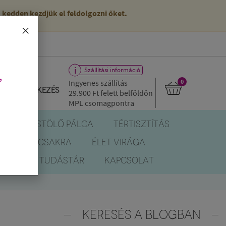
kedden kezdjük el feldolgozni őket.
×
Szállítási információ
,
Ingyenes szállítás
0
Bejelentkezés
29.900 Ft
felett belföldön
MPL csomagpontra
R
FÜSTÖLŐ PÁLCA
TÉRTISZTÍTÁS
EREK
CSAKRA
ÉLET VIRÁGA
BLOG
TUDÁSTÁR
KAPCSOLAT
KERESÉS A BLOGBAN