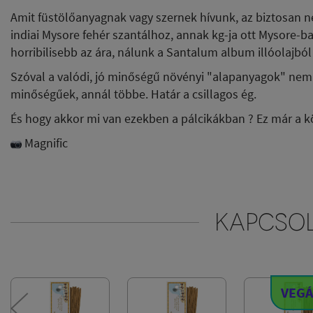
Amit füstölőanyagnak vagy szernek hívunk, az biztosan n
indiai Mysore fehér szantálhoz, annak kg-ja ott Mysore-ba
horribilisebb az ára, nálunk a Santalum album illóolajból 
Szóval a valódi, jó minőségű növényi "alapanyagok" nem
minőségűek, annál többe. Határ a csillagos ég.
És hogy akkor mi van ezekben a pálcikákban ? Ez már a kö
Magnific
KAPCSO
VEG