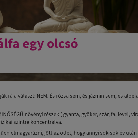
álfa egy olcsó
ják rá a választ: NEM. És rózsa sem, és jázmin sem, és aloé
NŐSÉGŰ növényi részek ( gyanta, gyökér, szár, fa, levél, vir
izikai szintre koncentrálva.
n elmagyarázni, jött az ötlet, hogy annyi sok-sok év után