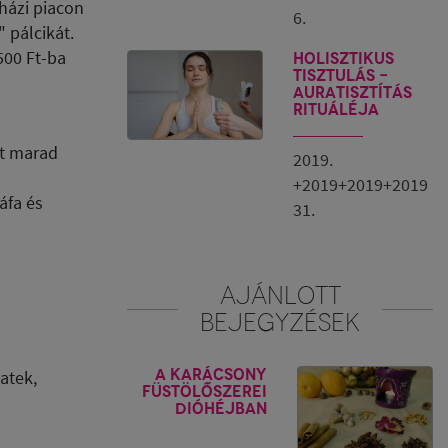
yházi piacon
6.
 pálcikát.
500 Ft-ba
Holisztikus
tisztulás -
Auratisztítás
rituáléja
át marad
2019.
+2019+2019+2019
áfa és
31.
AJÁNLOTT
BEJEGYZÉSEK
A Karácsony
atek,
füstölőszerei
dióhéjban