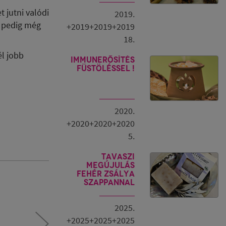
 jutni valódi
2019.
t pedig még
+2019+2019+2019
18.
l jobb
Immunerősítés
füstöléssel !
2020.
+2020+2020+2020
5.
Tavaszi
megújulás
fehér zsálya
szappannal
2025.
+2025+2025+2025