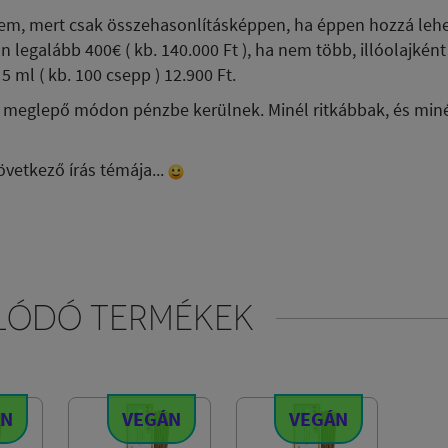
em, mert csak összehasonlításképpen, ha éppen hozzá lehet
n legalább 400€ ( kb. 140.000 Ft ), ha nem több, illóolajkén
5 ml ( kb. 100 csepp ) 12.900 Ft.
 meglepő módon pénzbe kerülnek. Minél ritkábbak, és miné
vetkező írás témája...
LÓDÓ TERMÉKEK
ÁN
VEGÁN
VEGÁN