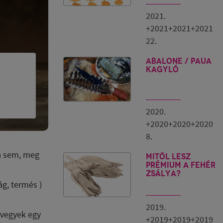
2021.
+2021+2021+2021
22.
ABALONE / PAUA
kagyló
2020.
+2020+2020+2020
8.
fa sem, meg
Mitől lesz
prémium a fehér
zsálya?
ág, termés )
2019.
 vegyek egy
+2019+2019+2019