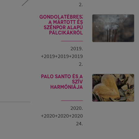
2.
Gondolatébresztő
a mártott és
szénpor alapú
pálcikákról
2019.
+2019+2019+2019
2.
PALO SANTO és a
szív
harmóniája
2020.
+2020+2020+2020
24.