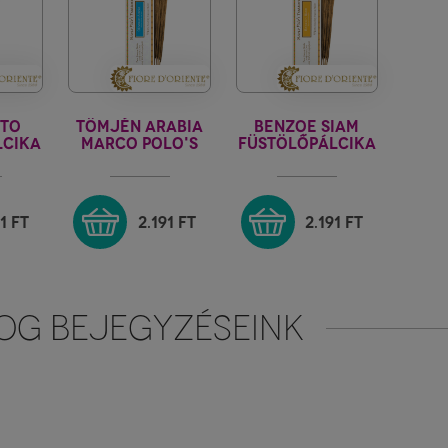
NTO
TÖMJÉN ARABIA
BENZOE SIAM
LCIKA
MARCO POLO'S
FÜSTÖLŐPÁLCIKA
LO'
TREASURE
MARCO POLO'
RE
TREASURE
91
FT
2.191
FT
2.191
FT
OG BEJEGYZÉSEINK