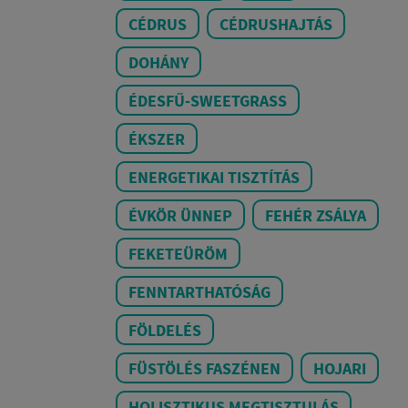
CÉDRUS
CÉDRUSHAJTÁS
DOHÁNY
ÉDESFŰ-SWEETGRASS
ÉKSZER
ENERGETIKAI TISZTÍTÁS
ÉVKÖR ÜNNEP
FEHÉR ZSÁLYA
FEKETEÜRÖM
FENNTARTHATÓSÁG
FÖLDELÉS
FÜSTÖLÉS FASZÉNEN
HOJARI
HOLISZTIKUS MEGTISZTULÁS