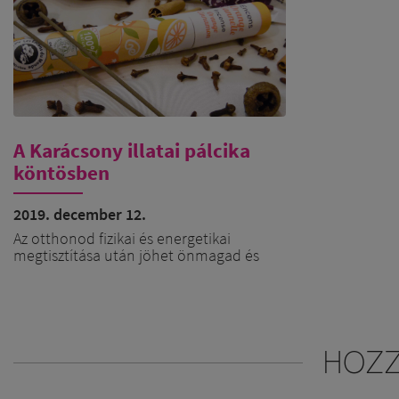
A Karácsony illatai pálcika
köntösben
2019. december 12.
Az otthonod fizikai és energetikai
megtisztítása után jöhet önmagad és
tered fizikai és energetikai kifényesítése,
ünnepre hangolása. Ezt fizikai szinteken
a díszítéssel, szép ruha felvételével tudod
támogatni, energetikailag pedig az illatok
( illóolajok és füstölők ) tudnak nagyon
HOZ
sokat segíteni.
Klasszikus téli-karácsonyi illatkombináció