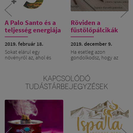
A Palo Santo és a
Röviden a
teljesség energiája
füstölőpálcikák
minőségéről
2019. február 18.
2019. december 9.
Sokat elárul egy
Ha esetleg azon
növényről az, ahol és
gondolkodsz, hogy az
ahogyan él. A PALO SANTO
ünnep fényét füstölővel
( Bursera Graveolens ) Dél-
emelnéd, esetleg
amerikában rengeteg
megajándékoznál vele
KAPCSOLÓDÓ
napfény ölelésében
ismerősöket, barátokat,
TUDÁSTÁRBEJEGYZÉSEK
növekszik, így sok NAP
akkor a következő
energiát és minőséget
dolgokra érdemes
hordoz magában.
figyelned, ha fontos
számodra a minőség és a
természetesség:
Ezen kívül a természetes
A kiválasztott füstölő
populációja is igen
tartalmaz-e
különleges: egyivarú-
egyáltalán olyat,
kétlaki növényként