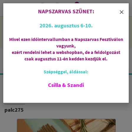
0
i
×
NAPSZARVAS SZÜNET:
NAPSZARVAS SZÜNET: 2026. augusztus 6-10 - rendelni lehet
2026. augusztus 6-10.
a webshopban, de csak augusztus 11-én, kedden kezdjük el
feldolgozni őket.
Mivel ezen időintervallumban a Napszarvas Fesztiválon
vagyunk,
ezért rendelni lehet a webshopban, de a feldolgozást
csak augusztus 11-én kedden kezdjük el.
Szépséggel, áldással:
Csilla & Szandi
ISPALLA FÜSTÖLŐPÁLCIKA
PALO SANTO / ROZMARING
palc275