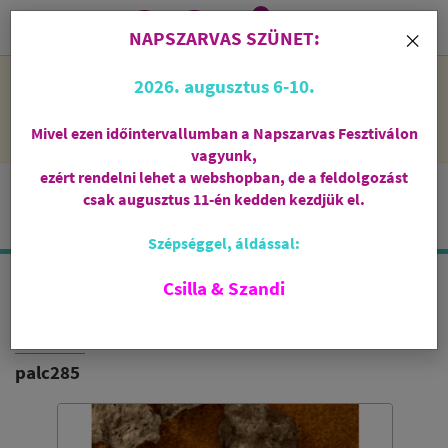
0
i
×
NAPSZARVAS SZÜNET:
NAPSZARVAS SZÜNET: 2026. augusztus 6-10 - rendelni lehet
2026. augusztus 6-10.
a webshopban, de csak augusztus 11-én, kedden kezdjük el
feldolgozni őket.
Mivel ezen időintervallumban a Napszarvas Fesztiválon
vagyunk,
ezért rendelni lehet a webshopban, de a feldolgozást
csak augusztus 11-én kedden kezdjük el.
Szépséggel, áldással:
Csilla & Szandi
ISPALLA FÜSTÖLŐPÁLCIKA
PALO SANTO / COPAL / KOPÁL
palc285