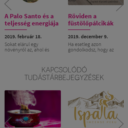
A Palo Santo és a
Röviden a
teljesség energiája
füstölőpálcikák
minőségéről
2019. február 18.
2019. december 9.
Sokat elárul egy
Ha esetleg azon
növényről az, ahol és
gondolkodsz, hogy az
ahogyan él. A PALO SANTO
ünnep fényét füstölővel
( Bursera Graveolens ) Dél-
emelnéd, esetleg
amerikában rengeteg
megajándékoznál vele
KAPCSOLÓDÓ
napfény ölelésében
ismerősöket, barátokat,
TUDÁSTÁRBEJEGYZÉSEK
növekszik, így sok NAP
akkor a következő
energiát és minőséget
dolgokra érdemes
hordoz magában.
figyelned, ha fontos
számodra a minőség és a
természetesség:
Ezen kívül a természetes
A kiválasztott füstölő
populációja is igen
tartalmaz-e
különleges: egyivarú-
egyáltalán olyat,
kétlaki növényként
amit füstölőszernek
léteznek hím ( férfi ) és női