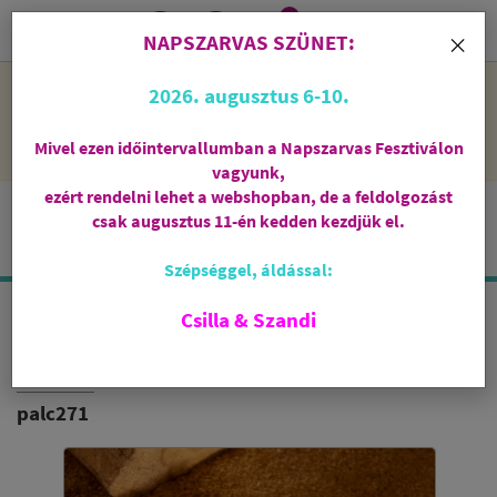
0
i
×
NAPSZARVAS SZÜNET:
NAPSZARVAS SZÜNET: 2026. augusztus 6-10 - rendelni lehet
2026. augusztus 6-10.
a webshopban, de csak augusztus 11-én, kedden kezdjük el
feldolgozni őket.
Mivel ezen időintervallumban a Napszarvas Fesztiválon
vagyunk,
ezért rendelni lehet a webshopban, de a feldolgozást
csak augusztus 11-én kedden kezdjük el.
Szépséggel, áldással:
Csilla & Szandi
ISPALLA FÜSTÖLŐPÁLCIKA
PALO SANTO
palc271