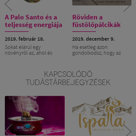
A Palo Santo és a
Röviden a
teljesség energiája
füstölőpálcikák
minőségéről
2019. február 18.
2019. december 9.
Sokat elárul egy
Ha esetleg azon
növényről az, ahol és
gondolkodsz, hogy az
ahogyan él. A PALO SANTO
ünnep fényét füstölővel
( Bursera Graveolens ) Dél-
emelnéd, esetleg
amerikában rengeteg
megajándékoznál vele
KAPCSOLÓDÓ
napfény ölelésében
ismerősöket, barátokat,
TUDÁSTÁRBEJEGYZÉSEK
növekszik, így sok NAP
akkor a következő
energiát és minőséget
dolgokra érdemes
hordoz magában.
figyelned, ha fontos
számodra a minőség és a
természetesség:
Ezen kívül a természetes
A kiválasztott füstölő
populációja is igen
tartalmaz-e
különleges: egyivarú-
egyáltalán olyat,
kétlaki növényként
amit füstölőszernek
léteznek hím ( férfi ) és női