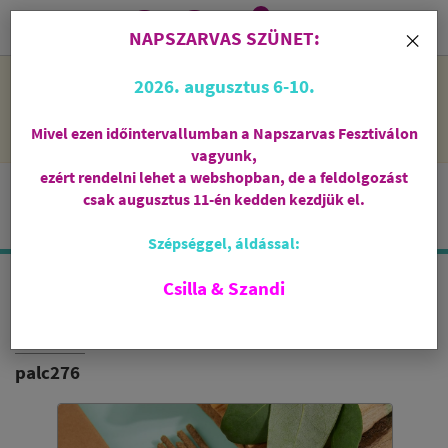
0
i
×
NAPSZARVAS SZÜNET:
NAPSZARVAS SZÜNET: 2026. augusztus 6-10 - rendelni lehet
2026. augusztus 6-10.
a webshopban, de csak augusztus 11-én, kedden kezdjük el
feldolgozni őket.
Mivel ezen időintervallumban a Napszarvas Fesztiválon
vagyunk,
ezért rendelni lehet a webshopban, de a feldolgozást
csak augusztus 11-én kedden kezdjük el.
Szépséggel, áldással:
Csilla & Szandi
ISPALLA FÜSTÖLŐPÁLCIKA
PALO SANTO / EUKALIPTUSZ
palc276