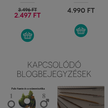
FIORE D'ORIENTE
FIORE D'ORIENTE
4.990
FT
3.496
FT
2.497 FT
KAPCSOLÓDÓ
BLOGBEJEGYZÉSEK