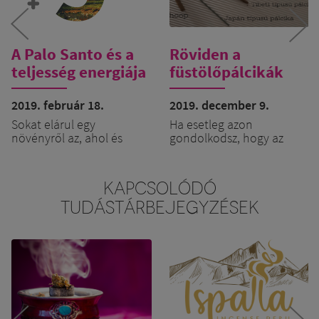
A Palo Santo és a
Röviden a
teljesség energiája
füstölőpálcikák
minőségéről
2019. február 18.
2019. december 9.
Sokat elárul egy
Ha esetleg azon
növényről az, ahol és
gondolkodsz, hogy az
ahogyan él. A PALO SANTO
ünnep fényét füstölővel
( Bursera Graveolens ) Dél-
emelnéd, esetleg
amerikában rengeteg
megajándékoznál vele
KAPCSOLÓDÓ
napfény ölelésében
ismerősöket, barátokat,
TUDÁSTÁRBEJEGYZÉSEK
növekszik, így sok NAP
akkor a következő
energiát és minőséget
dolgokra érdemes
hordoz magában.
figyelned, ha fontos
számodra a minőség és a
természetesség:
Ezen kívül a természetes
A kiválasztott füstölő
populációja is igen
tartalmaz-e
különleges: egyivarú-
egyáltalán olyat,
kétlaki növényként