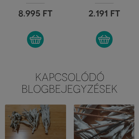
MARCO POLO'
TREASURE
8.995
FT
2.191
FT
KAPCSOLÓDÓ
BLOGBEJEGYZÉSEK