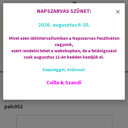
0
i
×
NAPSZARVAS SZÜNET:
NAPSZARVAS SZÜNET: 2026. augusztus 6-10 - rendelni lehet
2026. augusztus 6-10.
a webshopban, de csak augusztus 11-én, kedden kezdjük el
feldolgozni őket.
Mivel ezen időintervallumban a Napszarvas Fesztiválon
vagyunk,
ezért rendelni lehet a webshopban, de a feldolgozást
csak augusztus 11-én kedden kezdjük el.
Szépséggel, áldással:
Csilla & Szandi
FEHÉR ZSÁLYA FÜSTÖLŐPÁLCIKA
HOLY SMOKES
palc052