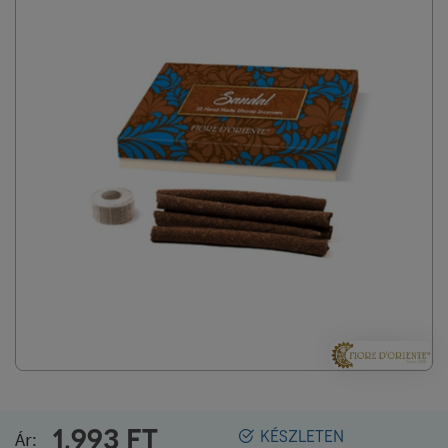
1.993
FT
Ár:
KÉSZLETEN