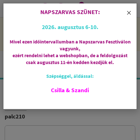
0
i
×
NAPSZARVAS SZÜNET:
NAPSZARVAS SZÜNET: 2026. augusztus 6-10 - rendelni lehet
2026. augusztus 6-10.
a webshopban, de csak augusztus 11-én, kedden kezdjük el
feldolgozni őket.
Mivel ezen időintervallumban a Napszarvas Fesztiválon
vagyunk,
ezért rendelni lehet a webshopban, de a feldolgozást
csak augusztus 11-én kedden kezdjük el.
Szépséggel, áldással:
Csilla & Szandi
MYSORE SZANTÁLFA DHOOP TARTÓVAL
FIORE D'ORIENTE
palc210