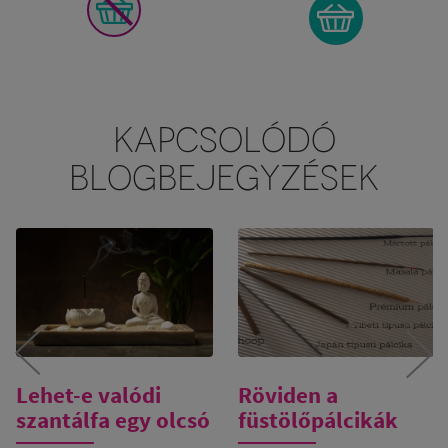
KAPCSOLÓDÓ
BLOGBEJEGYZÉSEK
Lehet-e valódi
Röviden a
szantálfa egy olcsó
füstölőpálcikák
füstölőpálcikában
minőségéről