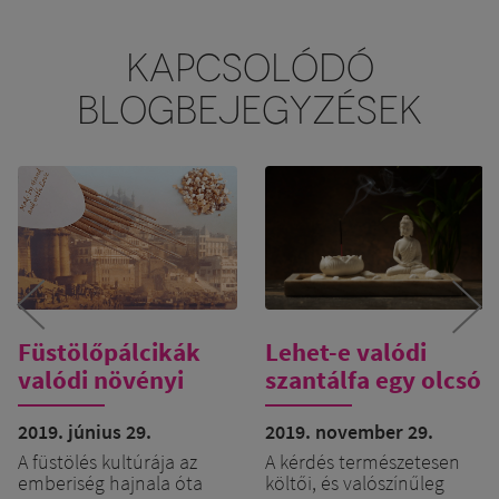
KAPCSOLÓDÓ
BLOGBEJEGYZÉSEK
Füstölőpálcikák
Lehet-e valódi
valódi növényi
szantálfa egy olcsó
gyantából
füstölőpálcikában
2019. június 29.
?
2019. november 29.
A füstölés kultúrája az
A kérdés természetesen
emberiség hajnala óta
költői, és valószínűleg