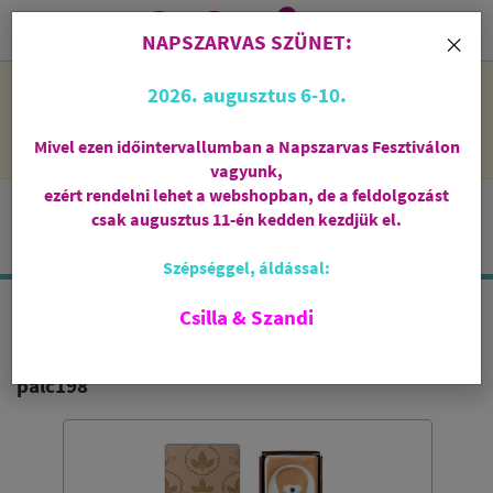
0
i
×
NAPSZARVAS SZÜNET:
NAPSZARVAS SZÜNET: 2026. augusztus 6-10 - rendelni lehet
2026. augusztus 6-10.
a webshopban, de csak augusztus 11-én, kedden kezdjük el
feldolgozni őket.
Mivel ezen időintervallumban a Napszarvas Fesztiválon
vagyunk,
ezért rendelni lehet a webshopban, de a feldolgozást
csak augusztus 11-én kedden kezdjük el.
Szépséggel, áldással:
Csilla & Szandi
VIRÁGERDŐ - HARMÓNIA KARIN
palc198