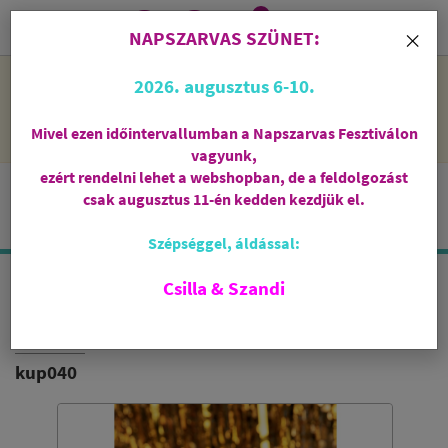
0
i
×
NAPSZARVAS SZÜNET:
NAPSZARVAS SZÜNET: 2026. augusztus 6-10 - rendelni lehet
2026. augusztus 6-10.
a webshopban, de csak augusztus 11-én, kedden kezdjük el
feldolgozni őket.
Mivel ezen időintervallumban a Napszarvas Fesztiválon
vagyunk,
ezért rendelni lehet a webshopban, de a feldolgozást
csak augusztus 11-én kedden kezdjük el.
Szépséggel, áldással:
Csilla & Szandi
FEHÉR ZSÁLYA FÜSTÖLŐKÚP
BERK - HOLY-SMOKES
kup040