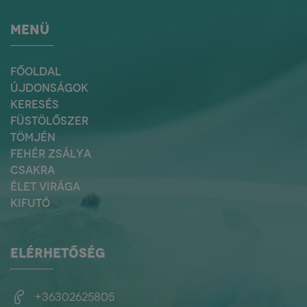
MENÜ
FŐOLDAL
ÚJDONSÁGOK
KERESÉS
FÜSTÖLŐSZER
TÖMJÉN
FEHÉR ZSÁLYA
CSAKRA
ÉLET VIRÁGA
KIFUTÓ
ELÉRHETŐSÉG
+36302625805