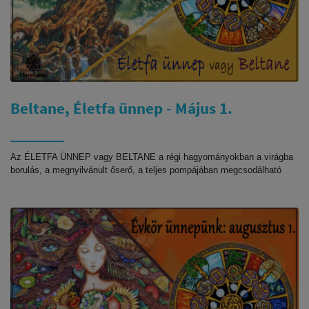
Beltane, Életfa ünnep - Május 1.
Az ÉLETFA ÜNNEP vagy BELTANE a régi hagyományokban a virágba
borulás, a megnyilvánult őserő, a teljes pompájában megcsodálható
tavasz ünnepe. Az ősi táltos szokások szerint ilyenkor májusfát
állítanak ( általában nyírfából, ami maga is az újrakezdés közvetítője ),
vagy egy ennek megfelelő fát választanak, ami egyben az Élet fájának
szimbóluma is. Nagyon fontos szimbóluma ez ennek az ünnepnek
mivel az egyesülést, az EGYSÉGET, a termékenységet, az áradó
bőség áldását nemcsak szimbolizálja és hordozza, hanem a mi
számunkra fizikálisan is megnyilvánítja. Nagy az ereje ilyenkor a
természeti helyeknek, hiszen életerő, kiáradó életöröm lüktet
mindenhol. Az ősiségben Isteni eredete van ennek a kitörő életerőnek
és örömnek, és nem bűn, hanem Isten adta joga az embernek élvezni,