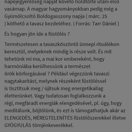
napéjegyenlőség napját követő holdtölte utáni első
vasárnap. A magyar hagyományokban pedig még a
Gyümölcsoltó Boldogasszony napja ( márc. 25
) köthető a tavasz kezdetéhez. ( Forrás: Tarr Dániel )
És hogyan jön ide a füstölés ?
Természetesen a tavaszköszöntő ünnepi rituálékon
keresztül, melyeknek mindig is része volt. És mit
tehetünk mi ma, a mai kor embereként, hogy
harmóniába kerülhessünk a természet
örök körforgásával ? Például végezzünk tavaszi
nagytakarítást, melynek részeként füstöléssel
is tisztítsuk meg / újítsuk meg energetikailag
életterünket. Vagy tudatosan foglalkozzunk a
régi, megfáradt energiák elengedésével, pl. úgy, hogy
meditálunk, böjtölünk, és ezt is támogathatjuk akár az
ELENGEDÉS, MÉREGTELENÍTÉS füstölőszerekkel illetve
GYÓGYULÁS tömjénkeverékkel.