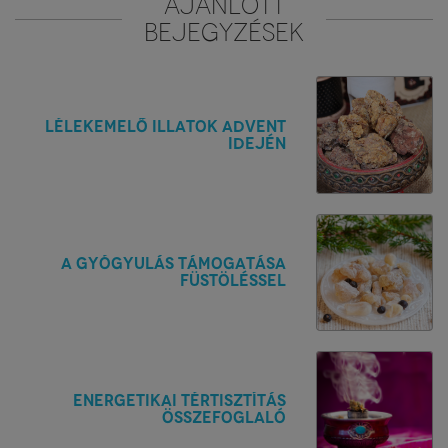
AJÁNLOTT
BEJEGYZÉSEK
Lélekemelő illatok Advent
idején
A gyógyulás támogatása
füstöléssel
Energetikai tértisztítás
összefoglaló