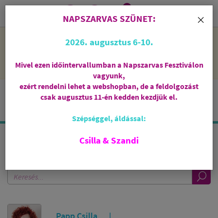
0
i
×
NAPSZARVAS SZÜNET:
NAPSZARVAS SZÜNET: 2026. augusztus 6-10 - rendelni lehet
2026. augusztus 6-10.
a webshopban, de csak augusztus 11-én, kedden kezdjük el
feldolgozni őket.
Mivel ezen időintervallumban a Napszarvas Fesztiválon
vagyunk,
ezért rendelni lehet a webshopban, de a feldolgozást
csak augusztus 11-én kedden kezdjük el.
Szépséggel, áldással:
Csilla & Szandi
KERESÉS A TUDÁSTÁRBAN
Papp Csilla