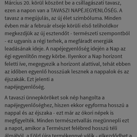
Március 20. körül köszönt be a csillagászati tavasz,
ezen a napon van a TAVASZI NAPÉJEGYENLŐSÉG. A
tavasz a megújulás, az új élet szimbóluma. Minden
évben már a február elseje körüli első teliholdkor
megkezdjük az új esztendőt - természeti szempontból
- ez ugyanis a régi terhek, a megfáradt energiák
leadásának ideje. A napéjegyenlőség idején a Nap az
égi egyenlítőn megy körbe. Ilyenkor a Nap horizont
feletti íve, megegyezik a horizont alattival, tehát ebben
az időben egyenlő hosszúak lesznek a nappalok és az
éjszakák. Ezt jelenti a
napéjegyenlőség.
A tavaszi ünnepköröket sok nép hangolta a
napéjegyenlőséghez, hiszen ekkor egyforma hosszú a
nappal és az éjszaka - ezt már az ókori népek is
megfigyelték. Minden természetvallás megünnepli ezt
a napot, amikor a Természet felébred hosszú téli
álmából, a Föld újra termékennyé válik - elkezdődhet a