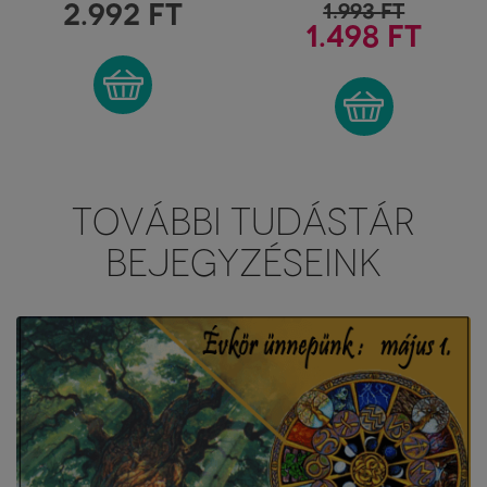
FÜSTÖLŐKEVERÉK
2.992
FT
1.993
FT
1.498 FT
TOVÁBBI TUDÁSTÁR
BEJEGYZÉSEINK