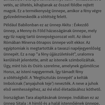
vetés, az ültetés, kihajtanak az ősszel földbe rejtett
magok. Ez a termékenység ünnepe, amikor a fény végre
győzedelmeskedik a sötétség felett.
Például Babilonban ez az ünnep Akitu : Évkezdő
ünnep, a Menny és Föld házasságának ünnepe, mely
egy tíz napig tartó ünnepségsorozat volt. Az ókori
Rómában Minerva ötnapos ünnepe volt ekkor. Az
egyiptomiak is megtartották a tavaszi napéjegyenlőség
ünnepét. Ez a nap "a fény újjászületését", uralomra
kerülését jelentette, amit az isteneik szimbolizáltak.
Úgy, mint Isis és Osiris szerelme, amelynek gyümölcse
Horus, az isteni napgyermek. Így támadt fény
a sötétségből. A 'Megtisztulás ünnepét' a kelták
Imbolcnak ('anyajuhok teje') nevezték. A neve a juhok
első vemhességéhez, az évi első életadásához köthető.
Írországban Tara alapításának ünnepe. Indiában ez az
ünnep Sitala : A himlő és a halál istennőjének ünnepe,