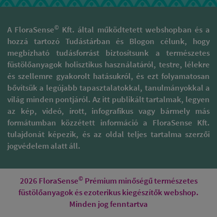
©
A FloraSense
Kft. által működtetett webshopban és a
hozzá tartozó Tudástárban és Blogon célunk, hogy
megbízható tudásforrást biztosítsunk a természetes
füstölőanyagok holisztikus használatáról, testre, lélekre
és szellemre gyakorolt hatásukról, és ezt folyamatosan
bővítsük a legújabb tapasztalatokkal, tanulmányokkal a
világ minden pontjáról. Az itt publikált tartalmak, legyen
az kép, videó, írott, infografikus vagy bármely más
formátumban közzétett információ a FloraSense Kft.
tulajdonát képezik, és az oldal teljes tartalma szerzői
jogvédelem alatt áll.
©
2026 FloraSense
Prémium minőségű természetes
füstölőanyagok és ezoterikus kiegészítők webshop.
Minden jog fenntartva