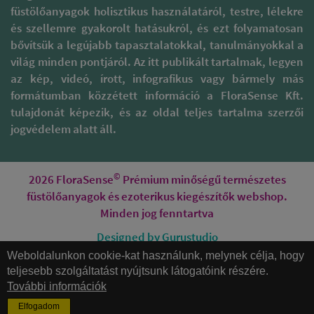
legnegatívabb érzéseim,
füstölőanyagok holisztikus használatáról, testre, lélekre
és hogyan tudnám őket
és szellemre gyakorolt hatásukról, és ezt folyamatosan
integrálni az életembe ?
bővítsük a legújabb tapasztalatokkal, tanulmányokkal a
világ minden pontjáról. Az itt publikált tartalmak, legyen
Melyek azok a régi terhek,
az kép, videó, írott, infografikus vagy bármely más
amelyeket el kell
formátumban közzétett információ a FloraSense Kft.
engednem a
tulajdonát képezik, és az oldal teljes tartalma szerzői
továbblépéshez ? Minek
kell bennem meghalnia
jogvédelem alatt áll.
ahhoz, hogy helyet
teremtsen az újnak ?
©
2026 FloraSense
Prémium minőségű természetes
A gyanták közül ilyenkor
füstölőanyagok és ezoterikus kiegészítők webshop.
gyakran a MIRHA
Minden jog fenntartva
jelentkezik, mely gyógyítja
a generációs vonalat,
Designed by Gurustudio
megbékít a felmenőkkel (
Weboldalunkon cookie-kat használunk, melynek célja, hogy
különösen a nőivel ), de
Honlapkészítés
ha az indiánok által
teljesebb szolgáltatást nyújtsunk látogatóink részére.
előszeretettel használt
További információk
FEKETE KOPÁLOK
Elfogadom
valamelyikéhez nyúlunk,