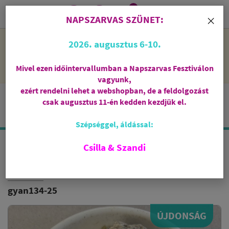
0
i
×
NAPSZARVAS SZÜNET:
NAPSZARVAS SZÜNET: 2026. augusztus 6-10 - rendelni lehet
2026. augusztus 6-10.
a webshopban, de csak augusztus 11-én, kedden kezdjük el
feldolgozni őket.
Mivel ezen időintervallumban a Napszarvas Fesztiválon
vagyunk,
ezért rendelni lehet a webshopban, de a feldolgozást
csak augusztus 11-én kedden kezdjük el.
Szépséggel, áldással:
Csilla & Szandi
AMAZONAS COPAL
BREU BRANCO
gyan134-25
ÚJDONSÁG