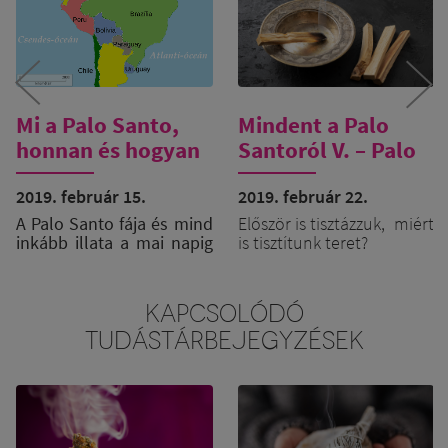
Mi a Palo Santo,
Mindent a Palo
honnan és hogyan
Santoról V. – Palo
kerül kezünkbe?
Santo, mint az
2019. február 15.
energetikai
2019. február 22.
tisztítás egyik
A Palo Santo fája és mind
Először is tisztázzuk, miért
inkább illata a mai napig
is tisztítunk teret?
alapkelléke
egzotikusnak számít,
Az legtöbbünknek bevett
annak ellenére, hogy
szokása, hogy kitakarítja a
egyre elérhetőbbé válik
KAPCSOLÓDÓ
lakást, porszívózás,
az európai felhasználók
felmosás, portalanítás stb.
TUDÁSTÁRBEJEGYZÉSEK
számára. A fűszeresen
De mi van azzal a furcsa,
meleg illatú Dél-Amerika
kellemetlen érzéssel,
nyugati partvidékéről,
amikor belépsz egy
elsősorban Peruból,
megdermedt légterű
Ecuadorból és Kolumbia
szobába, ahol épp túl
egyes részeiről származik.
vannak egy heves vitán?