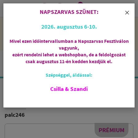
0
i
×
NAPSZARVAS SZÜNET:
NAPSZARVAS SZÜNET: 2026. augusztus 6-10 - rendelni lehet
2026. augusztus 6-10.
a webshopban, de csak augusztus 11-én, kedden kezdjük el
feldolgozni őket.
Mivel ezen időintervallumban a Napszarvas Fesztiválon
vagyunk,
ezért rendelni lehet a webshopban, de a feldolgozást
csak augusztus 11-én kedden kezdjük el.
Szépséggel, áldással:
Csilla & Szandi
PALO SANTO VÁLOGATÁS
PRÉMIUM FÜSTÖLŐPÁLCIKA
palc246
PRÉMIUM