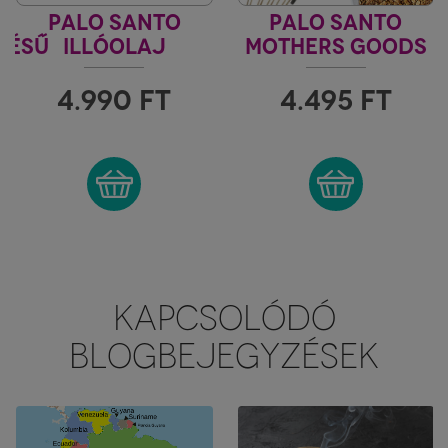
LA
PALO SANTO
PALO SANTO
TÉSŰ
ILLÓOLAJ
MOTHERS GOODS
FIORE D'ORIENTE
4.990
FT
4.495
FT
KAPCSOLÓDÓ
BLOGBEJEGYZÉSEK