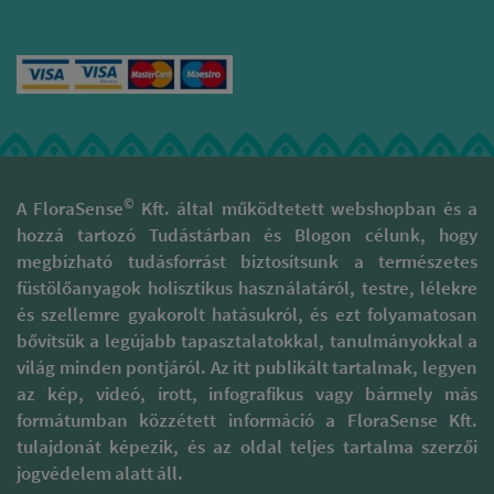
A gyártás minden lépésekor
a nálunk lévő
nagy óvatossággal és
prémium palo santo
tisztelettel járnak el, hogy az
pálcikák. Ez utóbbi
illatok valódi minőségét
olyan erőteljes, hogy
megóvják. Támogatják a
egy pálcikát csak 2-3
kulturális sokszínűség, gazdag
alkalomra tudsz
hagyományokkal rendelkező
elhasználni. És igen,
területek fenntartását és
7 db 3.990 Ft...
megóvását. A természetes
A pálcikák minőségét elég
füstölőpálcikáik különböznek
©
A FloraSense
Kft. által működtetett webshopban és a
jól mutatja az áruk, a 600
a piaci forgalomban
hozzá tartozó Tudástárban és Blogon célunk, hogy
Ft / doboz pálcikákban
megtalálható szagosított
megbízható tudásforrást biztosítsunk a természetes
már találunk valamennyi
pálcáktól, melyek 95 %-a
füstölőszernek nevezett
folyékony szintetikus
füstölőanyagok holisztikus használatáról, testre, lélekre
anyagot, de az erőteljes
parfümbe és illatanyagba
és szellemre gyakorolt hatásukról, és ezt folyamatosan
illatát rendszerint
mártott szénalapú pálcika.
bővítsük a legújabb tapasztalatokkal, tanulmányokkal a
szintetikus olaj adja (
Ezzel szemben prémium
tisztelet a kevés kivételnek
világ minden pontjáról. Az itt publikált tartalmak, legyen
füstölőpálcikáikat kizárólag
). Ha ennél többet és
természetes alapanyagok
az kép, videó, írott, infografikus vagy bármely más
jobbat szeretnél, akkor az
felhasználásával készítik. Ezt a
formátumban közzétett információ a FloraSense Kft.
1.000 Ft felett/ doboz
csomagoláson megtalálható
tulajdonát képezik, és az oldal teljes tartalma szerzői
pálcikák között keresgélj.
minősítések is tanúsítják,
jogvédelem alatt áll.
például a „100% Natural”,
Ha bármi további