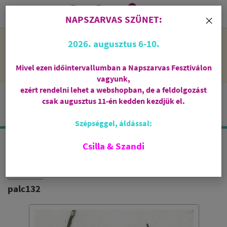
0
i
×
NAPSZARVAS SZÜNET:
NAPSZARVAS SZÜNET: 2026. augusztus 6-10 - rendelni lehet
2026. augusztus 6-10.
a webshopban, de csak augusztus 11-én, kedden kezdjük el
feldolgozni őket.
Mivel ezen időintervallumban a Napszarvas Fesztiválon
vagyunk,
ezért rendelni lehet a webshopban, de a feldolgozást
csak augusztus 11-én kedden kezdjük el.
Szépséggel, áldással:
Csilla & Szandi
ATLASZCÉDRUS
HERBOSENSE
palc132