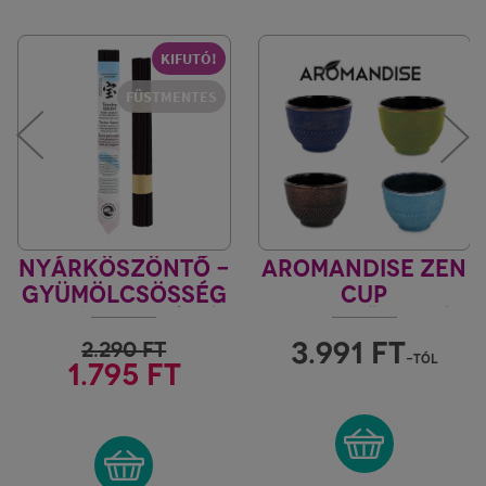
KIFUTÓ!
FÜSTMENTES
NYÁRKÖSZÖNTŐ -
AROMANDISE ZEN
GYÜMÖLCSÖSSÉG
CUP
JAPÁN TRADÍCIÓ
FÜSTÖLŐTARTÓ
"M"
3.991
FT
2.290
FT
-tól
1.795 FT