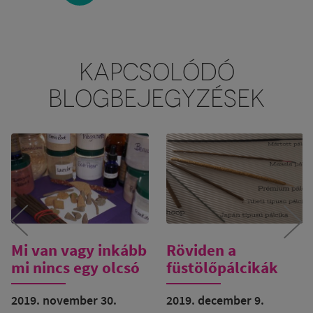
KAPCSOLÓDÓ
BLOGBEJEGYZÉSEK
Mi van vagy inkább
Röviden a
mi nincs egy olcsó
füstölőpálcikák
füstölőpálcikában?
minőségéről
2019. november 30.
2019. december 9.