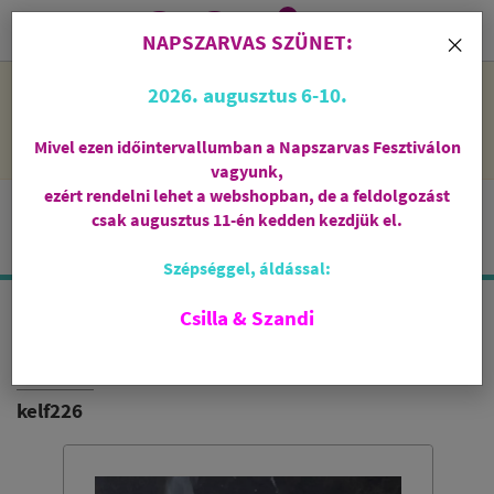
0
i
×
NAPSZARVAS SZÜNET:
NAPSZARVAS SZÜNET: 2026. augusztus 6-10 - rendelni lehet
2026. augusztus 6-10.
a webshopban, de csak augusztus 11-én, kedden kezdjük el
feldolgozni őket.
Mivel ezen időintervallumban a Napszarvas Fesztiválon
vagyunk,
ezért rendelni lehet a webshopban, de a feldolgozást
csak augusztus 11-én kedden kezdjük el.
Szépséggel, áldással:
Csilla & Szandi
ALAMBIC
FÜSTÖLŐEDÉNY
kelf226