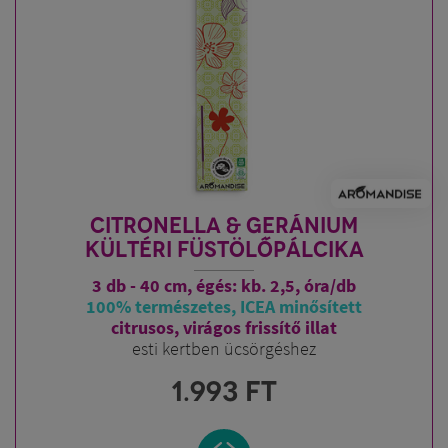
CITRONELLA & GERÁNIUM
KÜLTÉRI FÜSTÖLŐPÁLCIKA
3 db - 40 cm, égés: kb. 2,5, óra/db
100% természetes, ICEA minősített
citrusos, virágos frissítő illat
esti kertben ücsörgéshez
1.993
FT