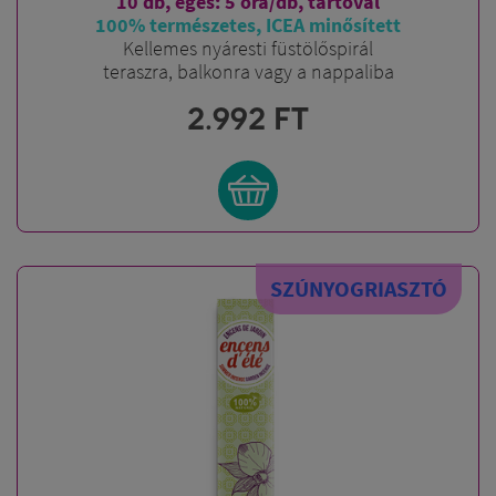
10 db, égés: 5 óra/db, tartóval
100% természetes, ICEA minősített
Kellemes nyáresti füstölőspirál
teraszra, balkonra vagy a nappaliba
2.992
FT
SZÚNYOGRIASZTÓ