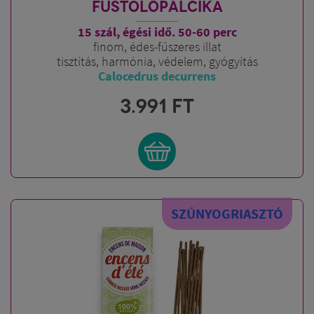
FÜSTÖLŐPÁLCIKA
15 szál, égési idő. 50-60 perc
finom, édes-fűszeres illat
tisztítás, harmónia, védelem, gyógyítás
Calocedrus decurrens
3.991
FT
SZÚNYOGRIASZTÓ