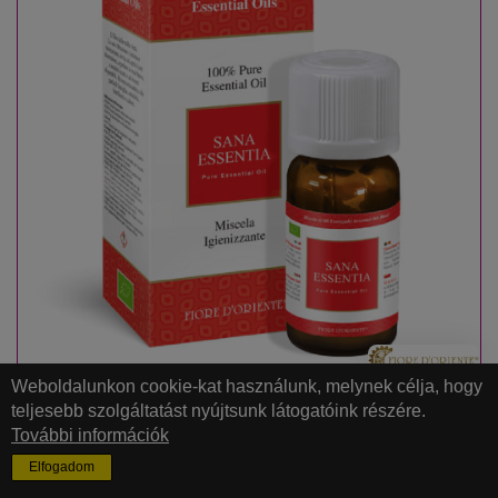
Weboldalunkon cookie-kat használunk, melynek célja, hogy
FIORE D'ORIENTE
teljesebb szolgáltatást nyújtsunk látogatóink részére.
FERTŐTLENÍTŐ ILLÓOLAJKEVERÉK
További információk
magas fertőtlenítő hatású
Elfogadom
BIO minősített
illóolaj keverék