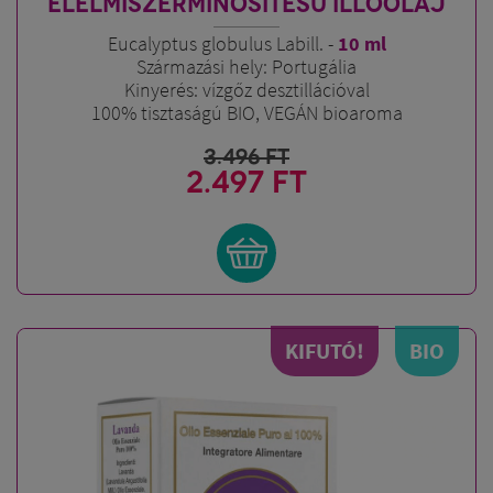
ÉLELMISZERMINŐSÍTÉSŰ ILLÓOLAJ
Eucalyptus globulus Labill. -
10 ml
Származási hely: Portugália
Kinyerés: vízgőz desztillációval
100% tisztaságú BIO, VEGÁN bioaroma
3.496
FT
2.497 FT
KIFUTÓ!
BIO