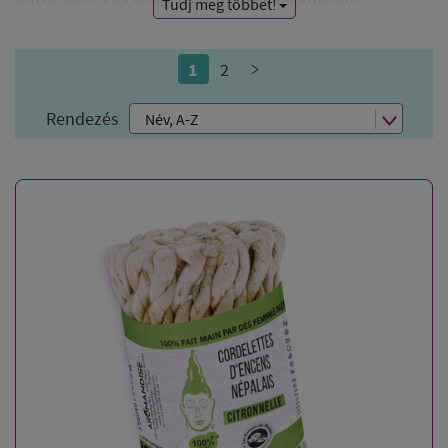
Tudj meg többet!
1
2
>
Rendezés