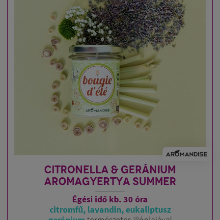
CITRONELLA & GERÁNIUM
AROMAGYERTYA SUMMER
Égési idő kb. 30 óra
citromfű, lavandin, eukaliptusz
geránium
természetes illóolajával