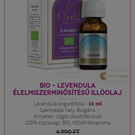
BIO - LEVENDULA
ÉLELMISZERMINŐSÍTÉSŰ ILLÓOLAJ
Lavandula angustifolia -
10 ml
Származási hely: Bulgária
Kinyerés: vízgőz desztillációval
100% tisztaságú BIO, VEGÁN bioaroma
4.990
FT