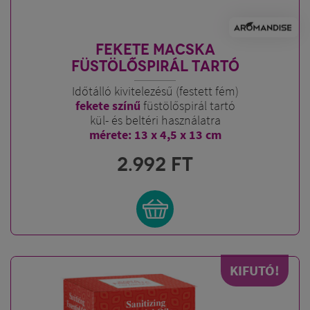
FEKETE MACSKA
FÜSTÖLŐSPIRÁL TARTÓ
Időtálló kivitelezésű (festett fém)
fekete színű
füstölőspirál tartó
kül- és beltéri használatra
mérete: 13 x 4,5 x 13 cm
2.992
FT
KIFUTÓ!