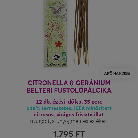
CITRONELLA & GERÁNIUM
BELTÉRI FÜSTÖLŐPÁLCIKA
12 db, égési idő kb. 35 perc
100% természetes, ICEA minősített
citrusos, virágos frissítő illat
nyugodt, szúnyogmentes estékért
1.795
FT