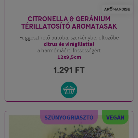
CITRONELLA & GERÁNIUM
TÉRILLATOSÍTÓ AROMATASAK
Függeszthető autóba, szerkénybe, öltözőbe
citrus és virágillattal
a harmóniáért, frissességért
12x9,5cm
1.291
FT
SZÚNYOGRIASZTÓ
VEGÁN