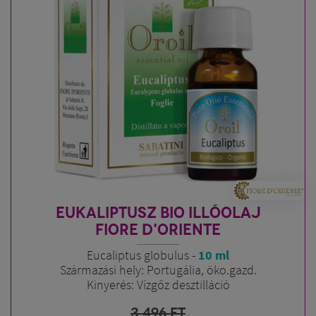
EUKALIPTUSZ BIO ILLÓOLAJ
FIORE D'ORIENTE
Eucaliptus globulus -
10 ml
Származási hely: Portugália, öko.gazd.
Kinyerés: Vízgőz desztilláció
3.496
FT