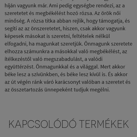
híján vagyunk már. Ami pedig egységbe rendezi, az a
szeretetet és megbékélést hozó rózsa. Az örök női
minőség. A rózsa titka abban rejlik, hogy támogatja, és
segíti az az önszeretetet, hiszen, csak akkor vagyunk
képesek másokat is szeretni, feltételek nélkül
elfogadni, ha magunkat szeretjük. Önmagunk szeretete
elhozza számunkra a másokkal való megbékélést, az
ítélkezéstől való megszabadulást, a valódi
együttérzést. Önmagunkkal és a világgal. Mert akkor
béke lesz a szívünkben, és béke lesz kívül is. És akkor
az út végén ránk váró karácsonyt valóban a szeretet és
az összetartozás ünnepeként tudjuk megélni.
KAPCSOLÓDÓ TERMÉKEK