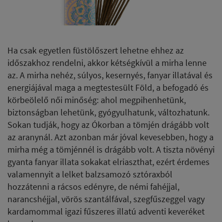
Ha csak egyetlen füstölőszert lehetne ehhez az
időszakhoz rendelni, akkor kétségkívül a mirha lenne
az. A mirha nehéz, súlyos, kesernyés, fanyar illatával és
energiájával maga a megtestesült Föld, a befogadó és
körbeölelő női minőség: ahol megpihenhetünk,
biztonságban lehetünk, gyógyulhatunk, változhatunk.
Sokan tudják, hogy az Ókorban a tömjén drágább volt
az aranynál. Azt azonban már jóval kevesebben, hogy a
mirha még a tömjénnél is drágább volt. A tiszta növényi
gyanta fanyar illata sokakat elriaszthat, ezért érdemes
valamennyit a lelket balzsamozó sztóraxból
hozzátenni a rácsos edényre, de némi fahéjjal,
narancshéjjal, vörös szantálfával, szegfűszeggel vagy
kardamommal igazi fűszeres illatú adventi keveréket