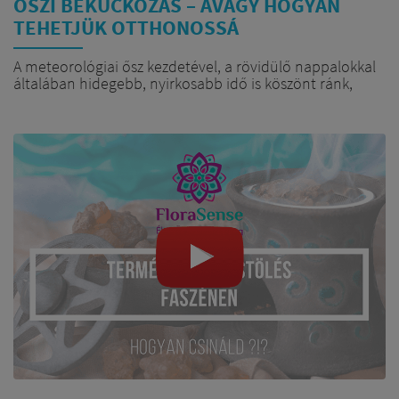
ŐSZI BEKUCKÓZÁS – AVAGY HOGYAN
TEHETJÜK OTTHONOSSÁ
ÉLETTERÜNKET FÜSTÖLŐKKEL
A meteorológiai ősz kezdetével, a rövidülő nappalokkal
általában hidegebb, nyirkosabb idő is köszönt ránk,
melynek eredményeképpen egyre több időt töltünk a
négy fal között, az otthonunkban. Jól esik készíteni egy
forró teát, bekuckózni, olvasni, zenét hallgatni vagy
beszélgetni, és ha mindezek mellé még egy jól
megválasztott illatot is varázsolunk magunk köré, akkor
még akár az örömteli nyári napokat is megidézhetjük
általa.
Hiszen az illatok – legyen az illóolaj vagy füstölő –
bizonyítottan segítenek emlékezni, valamint
jótékonyan befolyásolják érzelmi és mentális
állapotunkat, feltéve persze ha 100% tiszta és
természetes verziót választunk, ami valljuk be,
manapság nem túl könnyű, hiszen akármerre nézünk,
szinte csak szintetikus és mesterséges illatokkal
találkozunk.
Léteznek azonban 100% tiszta, gyógynövényekből és
fűszerekből készült füstölőpálcikák, melyek