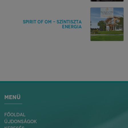
Spirit of Om - Színtiszta
energia
MENÜ
FŐOLDAL
ÚJDONSÁGOK