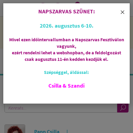
0
i
×
NAPSZARVAS SZÜNET:
NAPSZARVAS SZÜNET: 2026. augusztus 6-10 - rendelni lehet
2026. augusztus 6-10.
a webshopban, de csak augusztus 11-én, kedden kezdjük el
feldolgozni őket.
Mivel ezen időintervallumban a Napszarvas Fesztiválon
vagyunk,
ezért rendelni lehet a webshopban, de a feldolgozást
csak augusztus 11-én kedden kezdjük el.
Szépséggel, áldással:
Csilla & Szandi
KERESÉS A TUDÁSTÁRBAN
Papp Csilla