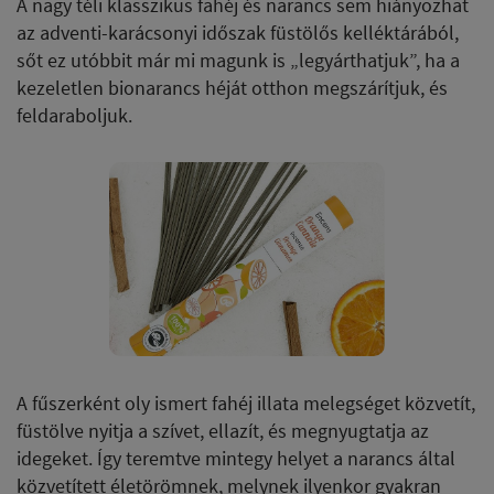
A nagy téli klasszikus fahéj és narancs sem hiányozhat
az adventi-karácsonyi időszak füstölős kelléktárából,
sőt ez utóbbit már mi magunk is „legyárthatjuk”, ha a
kezeletlen bionarancs héját otthon megszárítjuk, és
feldaraboljuk.
A fűszerként oly ismert fahéj illata melegséget közvetít,
füstölve nyitja a szívet, ellazít, és megnyugtatja az
idegeket. Így teremtve mintegy helyet a narancs által
közvetített életörömnek, melynek ilyenkor gyakran