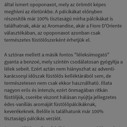
által ismert opoponaxot, mely az örömöt képes
meghívni az életünkbe. A pálcikákat előnyben
részesítők már 100% tisztaságú mirha pálcikákat is
találhatnak, akár az Aromandise, akár a Fiore D'Oriente
választékában, az opoponaxot azonban csak
természetes füstölőszerként érhetjük el.
A sztórax mellett a másik fontos "léleksimogató"
gyanta a benzoé, mely szintén csodálatosan gyógyítja a
lélek sebeit. Ezért aztán nem hiányozhat az adventi-
karácsonyi időszak füstölős kelléktárából sem, de
természetesen nem csak ekkor használható. Illata
nagyon erős és intenzív, ezért önmagában ritkán
füstöljük, cserébe viszont hálásan nyújtja jellegzetes
édes-vaníliás aromáját füstölőpálcikáknak,
keverékeknek. Belőle is találhatunk már 100%
tisztaságú pálcikás verziót.