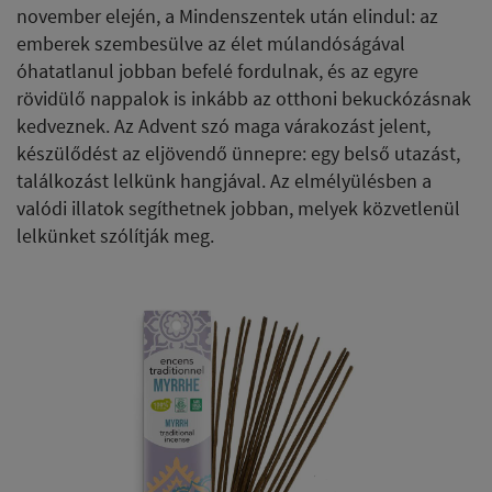
november elején, a Mindenszentek után elindul: az
emberek szembesülve az élet múlandóságával
óhatatlanul jobban befelé fordulnak, és az egyre
rövidülő nappalok is inkább az otthoni bekuckózásnak
kedveznek. Az Advent szó maga várakozást jelent,
készülődést az eljövendő ünnepre: egy belső utazást,
találkozást lelkünk hangjával. Az elmélyülésben a
valódi illatok segíthetnek jobban, melyek közvetlenül
lelkünket szólítják meg.