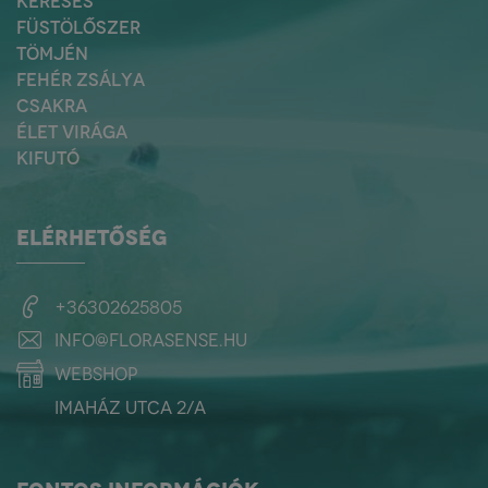
KERESÉS
FÜSTÖLŐSZER
TÖMJÉN
FEHÉR ZSÁLYA
CSAKRA
ÉLET VIRÁGA
KIFUTÓ
ELÉRHETŐSÉG
+36302625805
info@florasense.hu
webshop
Imaház utca 2/a