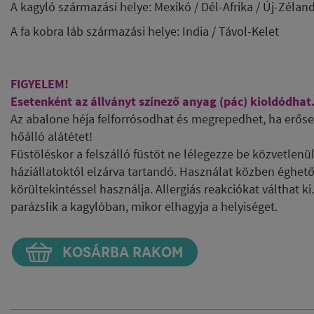
A kagyló származási helye: Mexikó / Dél-Afrika / Új-Zélan
A fa kobra láb származási helye: India / Távol-Kelet
FIGYELEM!
Esetenként az állványt színező anyag (pác) kioldódhat
Az abalone héja felforrósodhat és megrepedhet, ha erősen
hőálló alátétet!
Füstöléskor a felszálló füstöt ne lélegezze be közvetlenü
háziállatoktól elzárva tartandó. Használat közben éghető
körültekintéssel használja. Allergiás reakciókat válthat 
parázslik a kagylóban, mikor elhagyja a helyiséget.
KOSÁRBA RAKOM