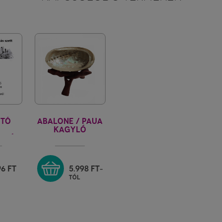
ÍTÓ
ABALONE / PAUA
KAGYLÓ
TJÁN
BARNA KOBRA
LÁB SZETT
96
FT
5.998
FT
-
tól