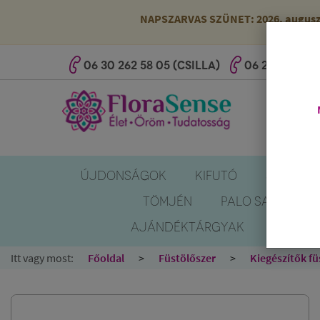
NAPSZARVAS SZÜNET: 2026. augusztus
06 30 262 58 05 (CSILLA)
06 20 527 25 
ÚJDONSÁGOK
KIFUTÓ
SZÚNYOG
TÖMJÉN
PALO SANTO
AJÁNDÉKTÁRGYAK
KÖNYV
Itt vagy most:
Főoldal
Füstölőszer
Kiegészítők fü