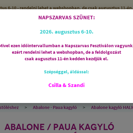
 6-10 - rendelni lehet a webshopban, de csak augusztus 11-én, 
NAPSZARVAS SZÜNET:
56 (SZANDI)
ZÁRVA
2026. augusztus 6-10.
Mivel ezen időintervallumban a Napszarvas Fesztiválon vagyunk
ezért rendelni lehet a webshopban, de a feldolgozást
Regisztráció
csak augusztus 11-én kedden kezdjük el.
Szépséggel, áldással:
RIASZTÁS
AJÁNDÉKCSOMAGOK
FÜSTÖLŐSZE
FEHÉR ZSÁLYA
SPIRIT OF OM
SZAKRÁLIS ÉKSZ
Csilla & Szandi
EK
ANGYALOK
AROMATERÁPIA
JÓGA
stöléshez
Abalone - Paua kagyló
Abalone kagyló HALIO
ABALONE / PAUA KAGYLÓ