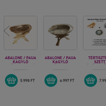
ABALONE / PAUA
ABALONE / PAUA
TÉRTISZT
KAGYLÓ
KAGYLÓ
SZETT
FEHÉR KOBRA LÁB
FEHÉR KOBRA
SÁMÁNOK Ú
SZETT
ÁLLVÁNNYAL
SZETTBEN
5.998
FT
6.997
FT
7.9