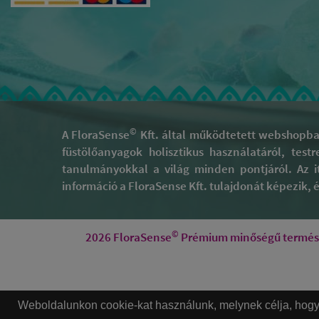
©
A FloraSense
Kft. által működtetett webshopban
füstölőanyagok holisztikus használatáról, test
tanulmányokkal a világ minden pontjáról. Az i
információ a FloraSense Kft. tulajdonát képezik, és
©
2026 FloraSense
Prémium minőségű természe
Weboldalunkon cookie-kat használunk, melynek célja, hogy t