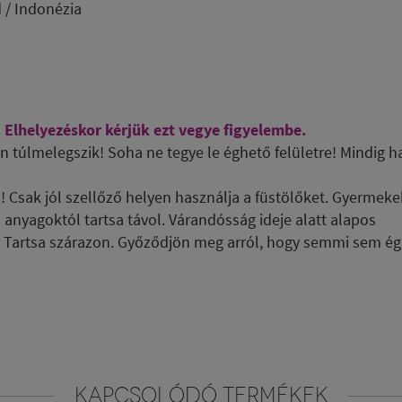
d / Indonézia
. Elhelyezéskor kérjük ezt vegye figyelembe.
 túlmelegszik! Soha ne tegye le éghető felületre! Mindig h
l! Csak jól szellőző helyen használja a füstölőket. Gyermeke
 anyagoktól tartsa távol. Várandósság ideje alatt alapos
ki. Tartsa szárazon. Győződjön meg arról, hogy semmi sem ég
KAPCSOLÓDÓ TERMÉKEK