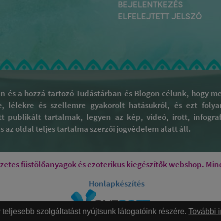
BEJELENTKEZÉS
ELFELEJTETT JELSZÓ
 és a hozzá tartozó Tudástárban és Blogon célunk, hogy meg
re, lélekre és szellemre gyakorolt hatásukról, és ezt fol
tt publikált tartalmak, legyen az kép, videó, írott, infog
 az oldal teljes tartalma szerzői jogvédelem alatt áll.
tes füstölőanyagok és ezoterikus kiegészítők webshop. Mind
Honlapkészítés
eljesebb szolgáltatást nyújtsunk látogatóink részére.
További 