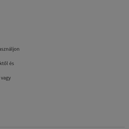
asználjon
ktől és
 vagy