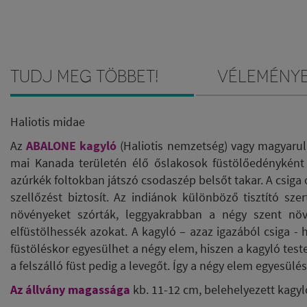
Tudj meg többet!
Vélemény
Haliotis midae
Az
ABALONE kagyló
(Haliotis nemzetség) vagy magyarul 
mai Kanada területén élő őslakosok füstölőedényként h
azúrkék foltokban játszó csodaszép belsőt takar. A csiga 
szellőzést biztosít. Az indiánok különböző tisztító sze
növényeket szórták, leggyakrabban a négy szent növén
elfüstölhessék azokat. A kagyló – azaz igazából csiga -
füstöléskor egyesülhet a négy elem, hiszen a kagyló teste
a felszálló füst pedig a levegőt. Így a négy elem egyesülés
Az állvány magassága
kb. 11-12 cm, belehelyezett kagyl