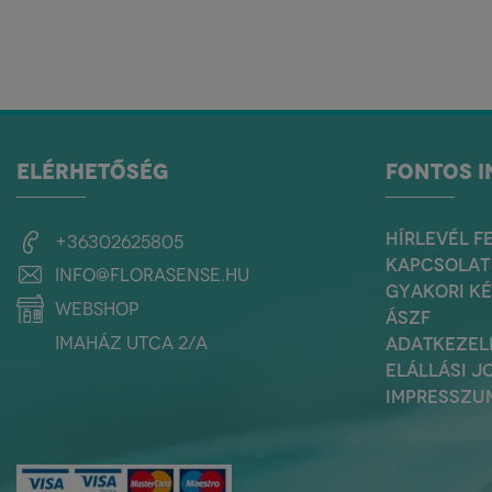
ELÉRHETŐSÉG
FONTOS 
HÍRLEVÉL F
+36302625805
KAPCSOLAT
info@florasense.hu
GYAKORI K
webshop
ÁSZF
Imaház utca 2/a
ADATKEZEL
ELÁLLÁSI J
IMPRESSZU