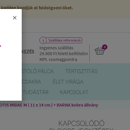
kedden kezdjük el feldolgozni őket.
×
Szállítási információ
,
Ingyenes szállítás
0
Bejelentkezés
29.900 Ft
felett belföldön
MPL csomagpontra
R
FÜSTÖLŐ PÁLCA
TÉRTISZTÍTÁS
EREK
CSAKRA
ÉLET VIRÁGA
BLOG
TUDÁSTÁR
KAPCSOLAT
TIS MIDAE M ( 11 x 14 cm ) + BARNA kobra állvány
KAPCSOLÓDÓ