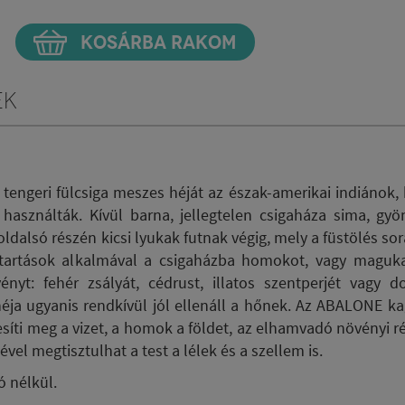
KOSÁRBA RAKOM
ek
tengeri fülcsiga meszes héját az észak-amerikai indiánok, 
asználták. Kívül barna, jellegtelen csigaháza sima, gyö
oldalsó részén kicsi lyukak futnak végig, mely a füstölés so
rtartások alkalmá
val a csigaházba homokot, vagy magukat
yt: fehér zsályát, cédrust, illatos szentperjét vagy d
 héja ugyanis rendkívül jól ellenáll a hőnek. Az ABALONE k
síti meg a vizet, a homok a földet, az elhamvadó növényi ré
ével megtisztulhat a test a lélek és a szellem is.
ó nélkül.