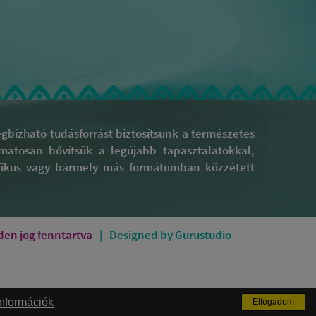
bízható tudásforrást biztosítsunk a természetes
yamatosan bővítsük a legújabb tapasztalatokkal,
rafikus vagy bármely más formátumban közzétett
en jog fenntartva
Designed by Gurustudio
információk
Elfogadom