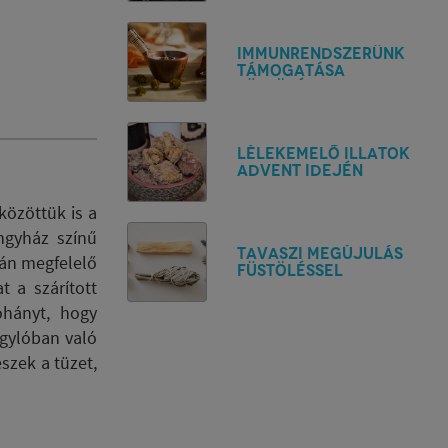
Immunrendszerünk
támogatása
füstöléssel?
Lélekemelő illatok
Advent idején
közöttük is a
ngyház színű
TAVASZI MEGÚJULÁS
rán megfelelő
FÜSTÖLÉSSEL
 a szárított
ohányt, hogy
agylóban való
szek a tüzet,