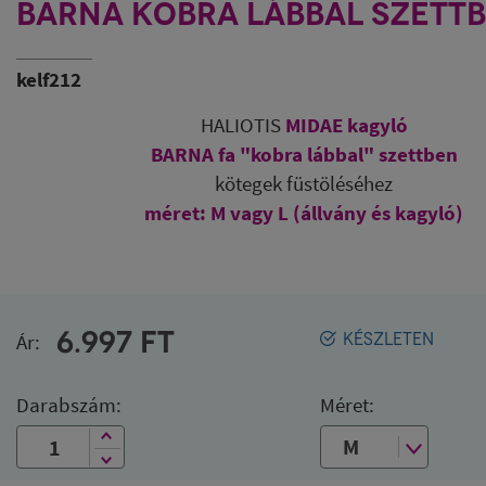
BARNA KOBRA LÁBBAL SZETT
kelf212
HALIOTIS
MIDAE kagyló
BARNA fa "kobra lábbal" szettben
kötegek füstöléséhez
méret: M vagy L (állvány és kagyló)
6.997
FT
Ár:
KÉSZLETEN
Darabszám:
Méret: