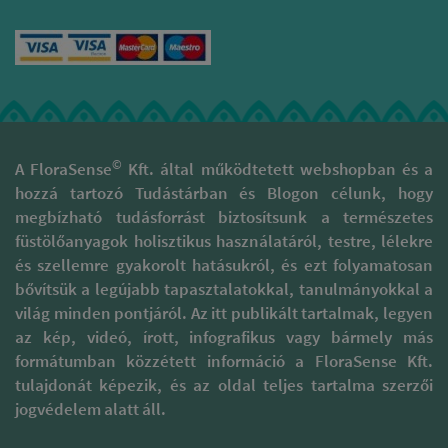
fertőtlenítenek is -
vagy akár magunkat és a
tisztító füst. Ha úgy
hogy az így
teret energetikailag
érezzük, közben
„felkönnyült” tér a
megtisztítani.
mantrázzunk, vagy
gyógyulás felé
A tisztító növények füstje
vizualizáljunk
vezessen.
mintegy magába
szimbólumokat.
Megfelelő
szippantja a sok-sok
Tibeti csengőt is
növényekkel
negatív gondolatot és
használhatunk
javíthatjuk a beteg
érzelmet, és az ezt követő
Ha azt érezzük, hogy
hangulatát,
szellőztetéskor
sok tisztítani való
©
A FloraSense
Kft. által működtetett webshopban és a
oldhatjuk az ilyenkor
egyszerűen kiviszi a
energia van egy
gyakran fellépő
hozzá tartozó Tudástárban és Blogon célunk, hogy
lakóterünkből.
helyiségben, akkor
depresszív
megbízható tudásforrást biztosítsunk a természetes
helyezzük el a
gondolatokat:
füstölőedényt a
füstölőanyagok holisztikus használatáról, testre, lélekre
például egy vidám
szoba közepén
és szellemre gyakorolt hatásukról, és ezt folyamatosan
narancsos
mellette egy fehér
füstölőkeverékkel
bővítsük a legújabb tapasztalatokkal, tanulmányokkal a
gyertyával és zárjuk
vagy pálcikával, a
világ minden pontjáról. Az itt publikált tartalmak, legyen
be a szoba ajtaját,
bátrabbak pedig
majd valamennyi
az kép, videó, írott, infografikus vagy bármely más
füstölhetnek masztix
idő elteltével
formátumban közzétett információ a FloraSense Kft.
gyantát, kamillát,
térjünk vissza és
körömvirágot,
tulajdonát képezik, és az oldal teljes tartalma szerzői
folytassuk a
orbáncfüvet és
jogvédelem alatt áll.
szertartást a többi
angelikagyökeret,
helyiséggel.
melyek szinte