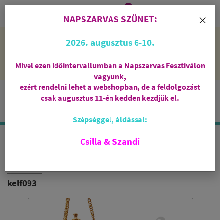
0
i
×
NAPSZARVAS SZÜNET:
NAPSZARVAS SZÜNET: 2026. augusztus 6-10 - rendelni lehet
2026. augusztus 6-10.
a webshopban, de csak augusztus 11-én, kedden kezdjük el
feldolgozni őket.
Mivel ezen időintervallumban a Napszarvas Fesztiválon
vagyunk,
ezért rendelni lehet a webshopban, de a feldolgozást
csak augusztus 11-én kedden kezdjük el.
Szépséggel, áldással:
Csilla & Szandi
TEMPLOMI TÖMJÉNEZŐ
BIZÁNC
kelf093