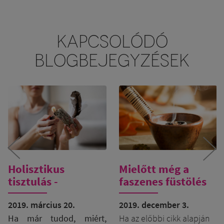
KAPCSOLÓDÓ
BLOGBEJEGYZÉSEK
Holisztikus
Mielőtt még a
tisztulás -
faszenes füstölés
Energetikai
máglyára
tértisztítás menete
2019. március 20.
kerülne...
2019. december 3.
Ha már tudod, miért,
Ha az előbbi cikk alapján