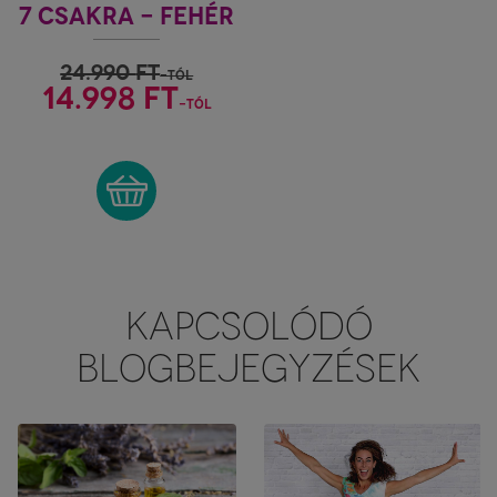
7 CSAKRA - FEHÉR
24.990
FT
-tól
14.998 FT
-tól
KAPCSOLÓDÓ
BLOGBEJEGYZÉSEK