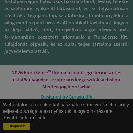
füstölőanyagok holisztikus használatáról, testre, lélekre
aurális védelmet alakít ki
energiákat
munkahelyeken, mind a
bármelyik szentelt víz
semlegesítheti, a
teljes gyártási folyamat
és szellemre gyakorolt hatásukról, és ezt folyamatosan
alapú spray, mint az Aqua
harmonikusat pedig
során ügyelnek a
bővítsük a legújabb tapasztalatokkal, tanulmányokkal a
Sacral vagy az Aqua
pozitívan befolyásolhatja.
fenntarthatóság, a
világ minden pontjáról. Az itt publikált tartalmak, legyen
Florida.
Fizikai testünkre is
környezetvédelem, a testi-
jótékony hatást
az kép, videó, írott, infografikus vagy bármely más
lelki egészség meglétére.
Érdemes azonban azzal is
gyakorolhat, vérképek
formátumban közzétett információ a FloraSense Kft.
tisztában lennünk, hogy
segítségével látható
mind a természetes
tulajdonát képezik, és az oldal teljes tartalma szerzői
különbség mutatkozik a
füstölőanyagok, mind az
jogvédelem alatt áll.
vörösvértestek
illóolajak jelenléte és
eloszlásában, Spirit of
hatása mulandó,
Om ruházat viselését
bizonyos idővel hatásuk
követően sokkal
©
elillan, hacsak nem
2026 FloraSense
Prémium minőségű természetes
harmonikusabb,
módunkban áll egész
füstölőanyagok és ezoterikus kiegészítők webshop.
egyenletesebb volt az
napos használatukra. Ha
elrendeződésük.
Minden jog fenntartva
ennél tartósabb védelmet
szeretnél magadon-
Modern designuknak hála
Designed by Gurustudio
magad körül érezni,
bárhol és bármikor
Weboldalunkon cookie-kat használunk, melynek célja, hogy
akkor tarts velünk,
viselhetjük őket, legyen
Honlapkészítés
legközelebb erről írunk!
az testmozgás,
teljesebb szolgáltatást nyújtsunk látogatóink részére.
meditációs gyakorlás,
További információk
munka vagy szabadidős
Érdekes részlet továbbá,
Elfogadom
Magnific
tevékenység.
hogy a ruhák
Kezdjük az alapoktól…