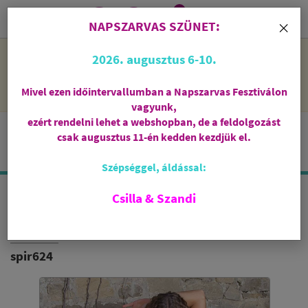
0
i
×
NAPSZARVAS SZÜNET:
NAPSZARVAS SZÜNET: 2026. augusztus 6-10 - rendelni lehet
2026. augusztus 6-10.
a webshopban, de csak augusztus 11-én, kedden kezdjük el
feldolgozni őket.
Mivel ezen időintervallumban a Napszarvas Fesztiválon
vagyunk,
ezért rendelni lehet a webshopban, de a feldolgozást
csak augusztus 11-én kedden kezdjük el.
Szépséggel, áldással:
Csilla & Szandi
BIO NŐI JÓGATOP
RAINBOW- SZIVÁRVÁNY
spir624