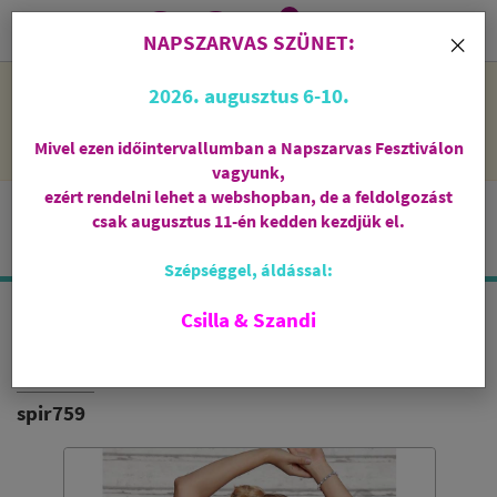
0
i
×
NAPSZARVAS SZÜNET:
NAPSZARVAS SZÜNET: 2026. augusztus 6-10 - rendelni lehet
2026. augusztus 6-10.
a webshopban, de csak augusztus 11-én, kedden kezdjük el
feldolgozni őket.
Mivel ezen időintervallumban a Napszarvas Fesztiválon
vagyunk,
ezért rendelni lehet a webshopban, de a feldolgozást
csak augusztus 11-én kedden kezdjük el.
Szépséggel, áldással:
Csilla & Szandi
BIO NŐI JÓGATOP
7 CSAKRA - FEHÉR
spir759