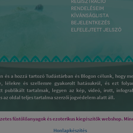
REGISZTRÁCIÓ
RENDELÉSEIM
KÍVÁNSÁGLISTA
BEJELENTKEZÉS
ELFELEJTETT JELSZÓ
 és a hozzá tartozó Tudástárban és Blogon célunk, hogy meg
re, lélekre és szellemre gyakorolt hatásukról, és ezt fol
tt publikált tartalmak, legyen az kép, videó, írott, infog
 az oldal teljes tartalma szerzői jogvédelem alatt áll.
tes füstölőanyagok és ezoterikus kiegészítők webshop. Mind
Honlapkészítés