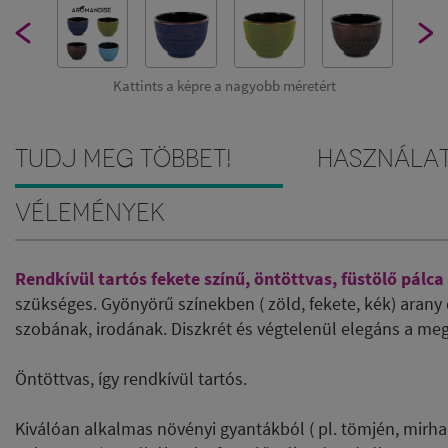
Kattints a képre a nagyobb méretért
Tudj meg többet!
Használa
Vélemények
Rendkívül tartós fekete színű, öntöttvas, füstölő pálca
szükséges. Gyönyörű színekben ( zöld, fekete, kék) arany d
szobának, irodának. Diszkrét és végtelenül elegáns a me
Öntöttvas, így rendkívül tartós.
Kiválóan alkalmas növényi gyantákból ( pl. tömjén, mirha,