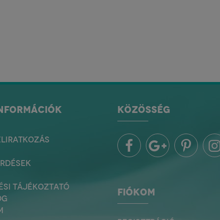
INFORMÁCIÓK
KÖZÖSSÉG
ELIRATKOZÁS
ÉRDÉSEK
ÉSI TÁJÉKOZTATÓ
FIÓKOM
OG
M