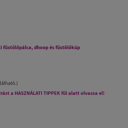
eti füstölőpálca, dhoop és füstölőkúp
lálható.)
írást a HASZNÁLATI TIPPEK fül alatt olvassa el!