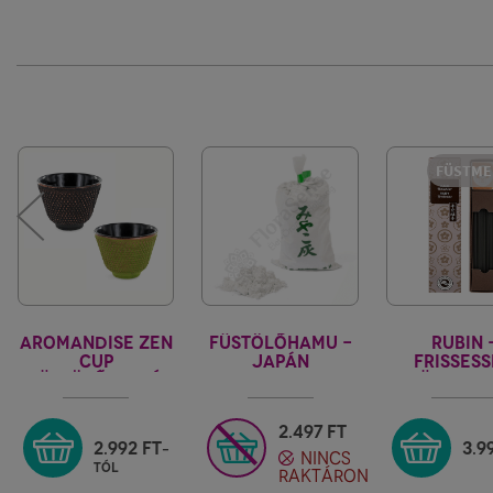
FÜSTME
AROMANDISE ZEN
FÜSTÖLŐHAMU -
RUBIN 
CUP
JAPÁN
FRISSES
FÜSTÖLŐTARTÓ
FÜSTMEN
"S"
KARIN
2.497
FT
2.992
FT
3.9
-
NINCS
tól
RAKTÁRON