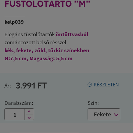
FÜSTÖLŐTARTÓ "M"
kelp039
Elegáns füstölőtartók
öntöttvasból
zománcozott belső résszel
kék, fekete, zöld, türkiz színekben
Ø:7,5 cm
,
Magasság: 5,5 cm
3.991
FT
Ár:
KÉSZLETEN
Darabszám:
Szín: