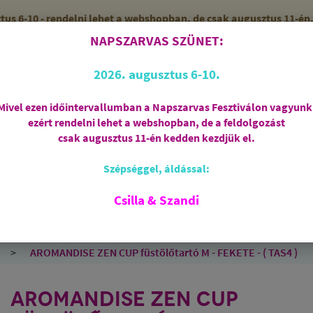
 6-10 - rendelni lehet a webshopban, de csak augusztus 11-én, 
NAPSZARVAS SZÜNET:
56 (SZANDI)
10:00-15:00 ÓRÁIG
2026. augusztus 6-10.
Mivel ezen időintervallumban a Napszarvas Fesztiválon vagyunk
ezért rendelni lehet a webshopban, de a feldolgozást
Regisztráció
csak augusztus 11-én kedden kezdjük el.
Szépséggel, áldással:
RIASZTÁS
AJÁNDÉKCSOMAGOK
FÜSTÖLŐSZE
FEHÉR ZSÁLYA
SPIRIT OF OM
SZAKRÁLIS ÉKSZ
Csilla & Szandi
EK
ANGYALOK
AROMATERÁPIA
JÓGA
AROMANDISE ZEN CUP füstölőtartó M - FEKETE - ( TAS4 )
AROMANDISE ZEN CUP