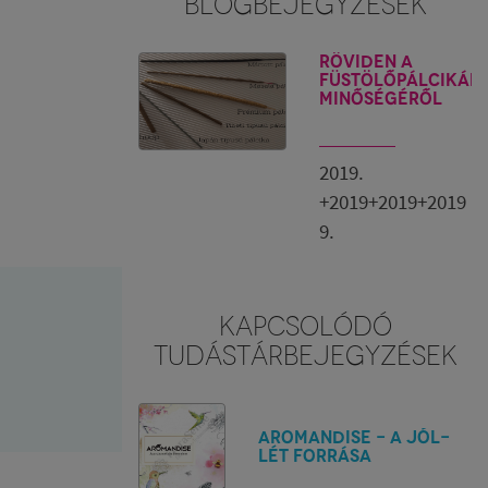
BLOGBEJEGYZÉSEK
Röviden a
füstölőpálcikák
minőségéről
2019.
+2019+2019+2019
9.
KAPCSOLÓDÓ
TUDÁSTÁRBEJEGYZÉSEK
Aromandise - A jól-
lét forrása