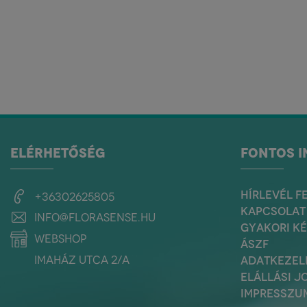
ELÉRHETŐSÉG
FONTOS 
HÍRLEVÉL F
+36302625805
KAPCSOLAT
info@florasense.hu
GYAKORI K
webshop
ÁSZF
Imaház utca 2/a
ADATKEZEL
ELÁLLÁSI J
IMPRESSZU