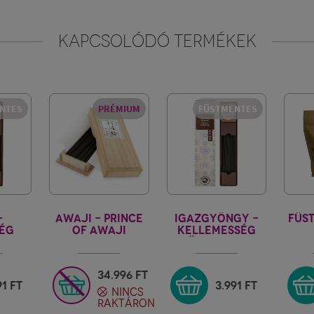
KAPCSOLÓDÓ TERMÉKEK
NTES
PRÉMIUM
FÜSTMENTES
-
AWAJI - PRINCE
IGAZGYÖNGY -
FÜS
SÉG
OF AWAJI
KELLEMESSÉG
TES
LUXUS
FÜSTMENTES
FÜSTÖLŐPÁLCIKA
KARIN
FADOBOZBAN
34.996
FT
91
FT
3.991
FT
NINCS
RAKTÁRON