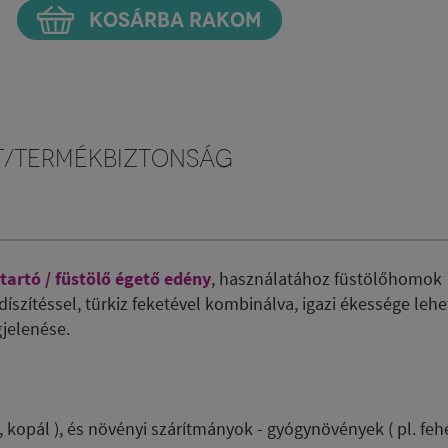
KOSÁRBA RAKOM
t/Termékbiztonság
 tartó / füstölő égető edény
, használatához füstölőhomok
íszítéssel, türkiz feketével kombinálva, igazi ékessége lehe
gjelenése.
 kopál ), és növényi szárítmányok - gyógynövények ( pl. fehé