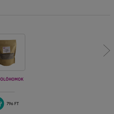
TÖLŐHOMOK
796
FT