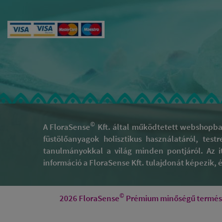
©
A FloraSense
Kft. által működtetett webshopban
füstölőanyagok holisztikus használatáról, test
tanulmányokkal a világ minden pontjáról. Az i
információ a FloraSense Kft. tulajdonát képezik, és
©
2026 FloraSense
Prémium minőségű természe