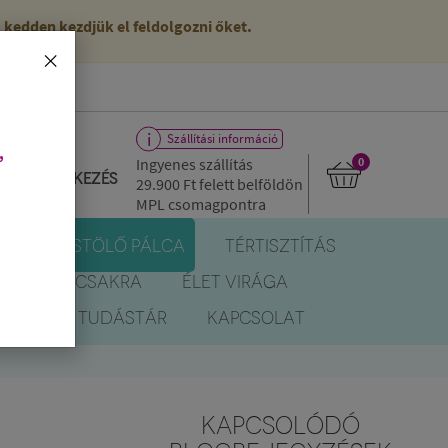
kedden kezdjük el feldolgozni őket.
×
Szállítási információ
,
Ingyenes szállítás
0
Bejelentkezés
29.900 Ft
felett belföldön
MPL csomagpontra
R
FÜSTÖLŐ PÁLCA
TÉRTISZTÍTÁS
EREK
CSAKRA
ÉLET VIRÁGA
BLOG
TUDÁSTÁR
KAPCSOLAT
KAPCSOLÓDÓ