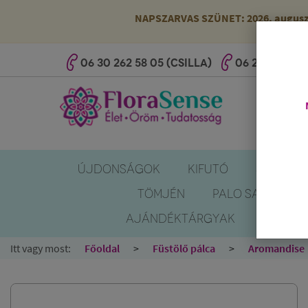
NAPSZARVAS SZÜNET: 2026. augusztus
06 30 262 58 05 (CSILLA)
06 20 527 25 
ÚJDONSÁGOK
KIFUTÓ
SZÚNYOG
TÖMJÉN
PALO SANTO
AJÁNDÉKTÁRGYAK
KÖNYV
Itt vagy most:
Főoldal
Füstölő pálca
Aromandise