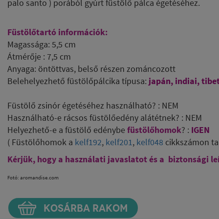
palo santo ) porából gyúrt füstölő pálca égetéséhez.
Füstölőtartó információk:
Magassága: 5,5 cm
Átmérője : 7,5 cm
Anyaga: öntöttvas, belső részen zománcozott
Belehelyezhető füstölőpálcika típusa:
japán, indiai, tib
Füstölő zsinór égetéséhez használható? : NEM
Használható-e rácsos füstölőedény alátétnek? : NEM
Helyezhető-e a füstölő edénybe
füstölőhomok
? :
IGEN
( Füstölőhomok a
kelf192
,
kelf201
,
kelf048
cikkszámon ta
Kérjük, hogy a használati javaslatot és a biztonsági le
Fotó: aromandise.com
KOSÁRBA RAKOM