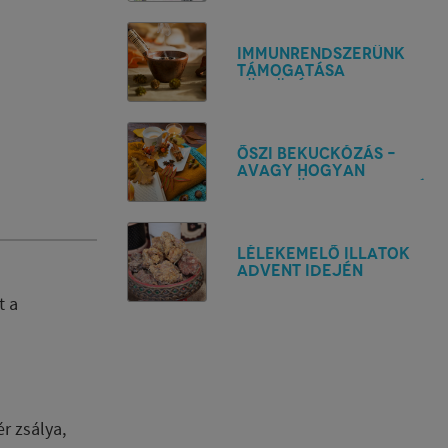
Immunrendszerünk
támogatása
füstöléssel?
ŐSZI BEKUCKÓZÁS –
AVAGY HOGYAN
TEHETJÜK OTTHONOSSÁ
ÉLETTERÜNKET
FÜSTÖLŐKKEL
Lélekemelő illatok
Advent idején
t a
r zsálya,