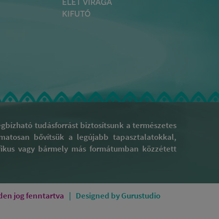
ÉLET VIRÁGA
KIFUTÓ
bízható tudásforrást biztosítsunk a természetes
yamatosan bővítsük a legújabb tapasztalatokkal,
rafikus vagy bármely más formátumban közzétett
en jog fenntartva
Designed by Gurustudio