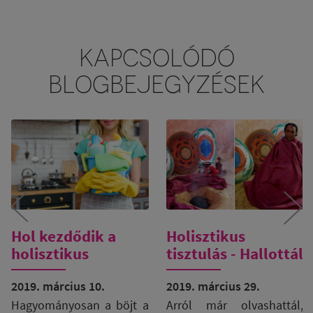
KAPCSOLÓDÓ
BLOGBEJEGYZÉSEK
Hol kezdődik a
Holisztikus
holisztikus
tisztulás - Hallottál
tisztulás?
már a
2019. március 10.
füstfürdőről?
2019. március 29.
Hagyományosan a böjt a
Arról már olvashattál,