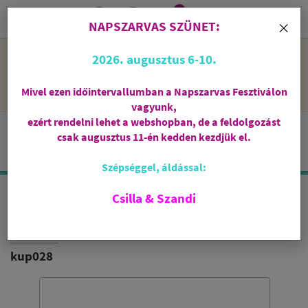
0
i
×
NAPSZARVAS SZÜNET:
NAPSZARVAS SZÜNET: 2026. augusztus 6-10 - rendelni lehet
2026. augusztus 6-10.
a webshopban, de csak augusztus 11-én, kedden kezdjük el
feldolgozni őket.
Mivel ezen időintervallumban a Napszarvas Fesztiválon
vagyunk,
ezért rendelni lehet a webshopban, de a feldolgozást
csak augusztus 11-én kedden kezdjük el.
Szépséggel, áldással:
Csilla & Szandi
AROMANDISE TIBET VILÁGA
EGYENSÚLY FÜSTÖLŐKÚP
kup028