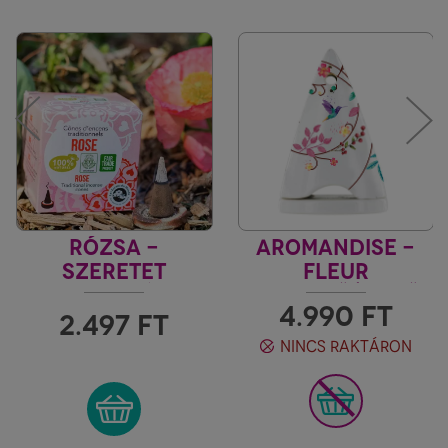
RÓZSA -
AROMANDISE -
SZERETET
FLEUR
INDIA VILÁGA
FÜSTÖLŐÉGETŐ
4.990
FT
KÚPHOZ, PORHOZ
2.497
FT
NINCS RAKTÁRON