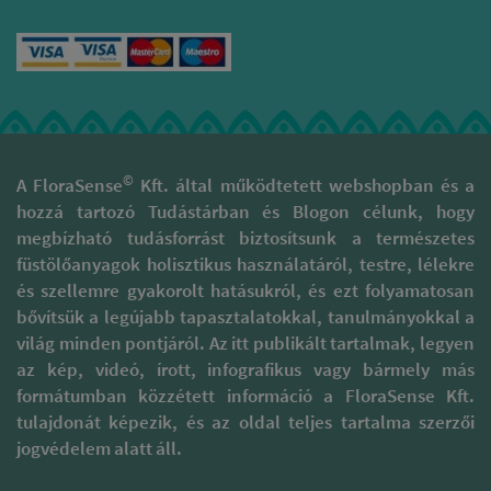
nagy óvatossággal és
színük több, intenzívebb
tisztelettel járnak el, hogy az
illatanyagot feltételez,
illatok valódi minőségét
mindamellett, hogy a
megóvják. Támogatják a
tömjén erőteljes tisztító,
kulturális sokszínűség, gazdag
felsőbb szférákkal
hagyományokkal rendelkező
összekapcsoló minősége
területek fenntartását és
is bennük van. Ilyen lehet
megóvását. A természetes
a szomáliai Ogaden és az
füstölőpálcikáik különböznek
ománi Black vagy Amber
©
A FloraSense
Kft. által működtetett webshopban és a
a piaci forgalomban
Hojari tömjének.
hozzá tartozó Tudástárban és Blogon célunk, hogy
megtalálható szagosított
A Méregtelenítés
megbízható tudásforrást biztosítsunk a természetes
pálcáktól, melyek 95 %-a
füstölőkeverék számos
folyékony szintetikus
füstölőanyagok holisztikus használatáról, testre, lélekre
tűz elemű növénnyel (
parfümbe és illatanyagba
és szellemre gyakorolt hatásukról, és ezt folyamatosan
gyömbér, galanga,
mártott szénalapú pálcika.
bővítsük a legújabb tapasztalatokkal, tanulmányokkal a
szecsuáni bors ) serkenti
Ezzel szemben prémium
lényünk salaktalanítását,
világ minden pontjáról. Az itt publikált tartalmak, legyen
füstölőpálcikáikat kizárólag
inkább érzelmi-szellemi
természetes alapanyagok
az kép, videó, írott, infografikus vagy bármely más
szinteken támogat, hogy
felhasználásával készítik. Ezt a
formátumban közzétett információ a FloraSense Kft.
el tudjuk engedni azt, ami
csomagoláson megtalálható
már nem szolgál
tulajdonát képezik, és az oldal teljes tartalma szerzői
minősítések is tanúsítják,
bennünket.
jogvédelem alatt áll.
például a „100% Natural”,
mely megerősíti a szintetikus
Természetesen
anyagoktól mentes