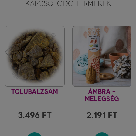
KAPCSOLÓDÓ TERMÉKEK
TOLUBALZSAM
ÁMBRA -
MELEGSÉG
INDIA VILÁGA
3.496
FT
2.191
FT