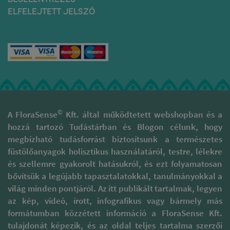
irányvonalakkal.
keverékek fizikai
ELFELEJTETT JELSZÓ
szinten
A gyártás minden lépésekor
fertőtlenítenek is -
nagy óvatossággal és
hogy az így
tisztelettel járnak el, hogy az
„felkönnyült” tér a
illatok valódi minőségét
gyógyulás felé
megóvják. Támogatják a
vezessen.
kulturális sokszínűség, gazdag
Megfelelő
hagyományokkal rendelkező
növényekkel
területek fenntartását és
javíthatjuk a beteg
megóvását. A természetes
hangulatát,
füstölőpálcikáik különböznek
©
A FloraSense
Kft. által működtetett webshopban és a
oldhatjuk az ilyenkor
a piaci forgalomban
gyakran fellépő
hozzá tartozó Tudástárban és Blogon célunk, hogy
megtalálható szagosított
depresszív
megbízható tudásforrást biztosítsunk a természetes
pálcáktól, melyek 95 %-a
gondolatokat:
folyékony szintetikus
füstölőanyagok holisztikus használatáról, testre, lélekre
például egy vidám
parfümbe és illatanyagba
és szellemre gyakorolt hatásukról, és ezt folyamatosan
narancsos
mártott szénalapú pálcika.
füstölőkeverékkel
bővítsük a legújabb tapasztalatokkal, tanulmányokkal a
Ezzel szemben prémium
vagy pálcikával, a
világ minden pontjáról. Az itt publikált tartalmak, legyen
füstölőpálcikáikat kizárólag
bátrabbak pedig
természetes alapanyagok
az kép, videó, írott, infografikus vagy bármely más
füstölhetnek masztix
felhasználásával készítik. Ezt a
formátumban közzétett információ a FloraSense Kft.
gyantát, kamillát,
csomagoláson megtalálható
körömvirágot,
tulajdonát képezik, és az oldal teljes tartalma szerzői
minősítések is tanúsítják,