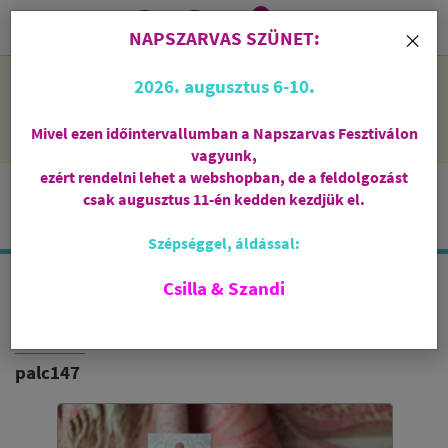
0
i
×
NAPSZARVAS SZÜNET:
NAPSZARVAS SZÜNET: 2026. augusztus 6-10 - rendelni lehet
2026. augusztus 6-10.
a webshopban, de csak augusztus 11-én, kedden kezdjük el
feldolgozni őket.
Mivel ezen időintervallumban a Napszarvas Fesztiválon
vagyunk,
ezért rendelni lehet a webshopban, de a feldolgozást
csak augusztus 11-én kedden kezdjük el.
Szépséggel, áldással:
Csilla & Szandi
BENZOÉ - LÉLEKBALZSAM
INDIA VILÁGA
palc147