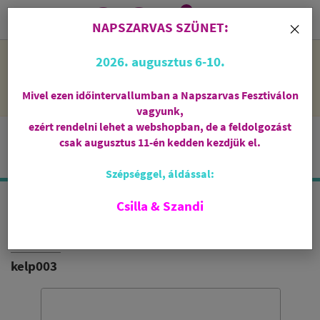
0
i
×
NAPSZARVAS SZÜNET:
NAPSZARVAS SZÜNET: 2026. augusztus 6-10 - rendelni lehet
2026. augusztus 6-10.
a webshopban, de csak augusztus 11-én, kedden kezdjük el
feldolgozni őket.
Mivel ezen időintervallumban a Napszarvas Fesztiválon
vagyunk,
ezért rendelni lehet a webshopban, de a feldolgozást
csak augusztus 11-én kedden kezdjük el.
Szépséggel, áldással:
Csilla & Szandi
EKO FEKETE ZSÍRKŐ FÜSTÖLŐTARTÓ /
FÜSTÖLŐÉGETŐ
kelp003