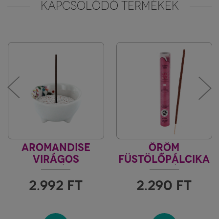
KAPCSOLÓDÓ TERMÉKEK
AROMANDISE
ÖRÖM
VIRÁGOS
FÜSTÖLŐPÁLCIKA
FEHÉR
AYURVÉDA
FÜSTÖLŐTARTÓ
2.992
FT
2.290
FT