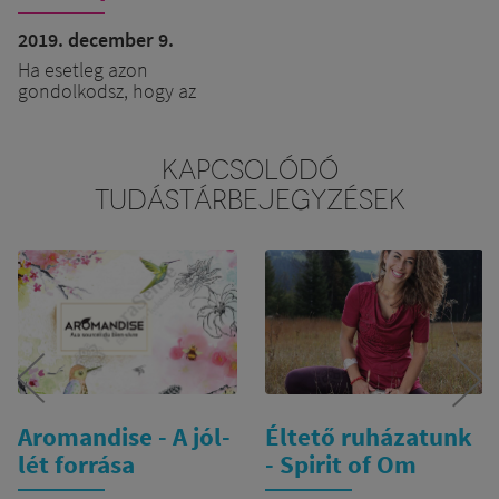
minőségéről
2019. december 9.
Ha esetleg azon
gondolkodsz, hogy az
ünnep fényét füstölővel
emelnéd, esetleg
megajándékoznál vele
KAPCSOLÓDÓ
ismerősöket, barátokat,
TUDÁSTÁRBEJEGYZÉSEK
akkor a következő
dolgokra érdemes
figyelned, ha fontos
számodra a minőség és a
természetesség:
A kiválasztott füstölő
tartalmaz-e
egyáltalán olyat,
amit füstölőszernek
hívunk ( növényi
gyantát, gyökeret,
Aromandise - A jól-
Éltető ruházatunk
levelet, virágot,
lét forrása
- Spirit of Om
termést )?
Vagy csak
égéssegítőből,