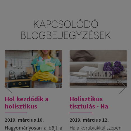
KAPCSOLÓDÓ
BLOGBEJEGYZÉSEK
Hol kezdődik a
Holisztikus
holisztikus
tisztulás - Ha
tisztulás?
többet kíván
2019. március 10.
életterünk!!
2019. március 12.
Hagyományosan a böjt a
Ha a korábiakkal szépen