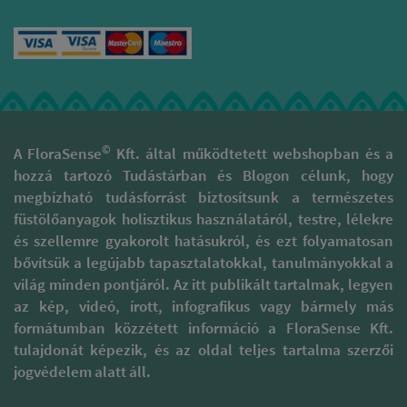
nagy óvatossággal és
tisztelettel járnak el, hogy az
illatok valódi minőségét
megóvják. Támogatják a
kulturális sokszínűség, gazdag
hagyományokkal rendelkező
területek fenntartását és
megóvását. A természetes
füstölőpálcikáik különböznek
©
A FloraSense
Kft. által működtetett webshopban és a
a piaci forgalomban
hozzá tartozó Tudástárban és Blogon célunk, hogy
megtalálható szagosított
megbízható tudásforrást biztosítsunk a természetes
pálcáktól, melyek 95 %-a
folyékony szintetikus
füstölőanyagok holisztikus használatáról, testre, lélekre
parfümbe és illatanyagba
és szellemre gyakorolt hatásukról, és ezt folyamatosan
mártott szénalapú pálcika.
bővítsük a legújabb tapasztalatokkal, tanulmányokkal a
Ezzel szemben prémium
világ minden pontjáról. Az itt publikált tartalmak, legyen
füstölőpálcikáikat kizárólag
természetes alapanyagok
az kép, videó, írott, infografikus vagy bármely más
felhasználásával készítik. Ezt a
formátumban közzétett információ a FloraSense Kft.
csomagoláson megtalálható
tulajdonát képezik, és az oldal teljes tartalma szerzői
minősítések is tanúsítják,
jogvédelem alatt áll.
például a „100% Natural”,
mely megerősíti a szintetikus
anyagoktól mentes