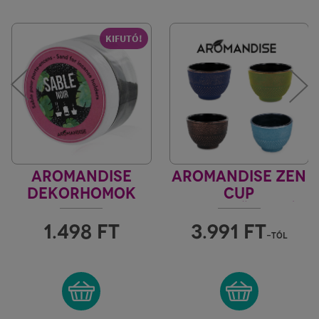
KIFUTÓ!
AROMANDISE
AROMANDISE ZEN
DEKORHOMOK
CUP
FEKETE
FÜSTÖLŐTARTÓ
"M"
1.498
FT
3.991
FT
-tól