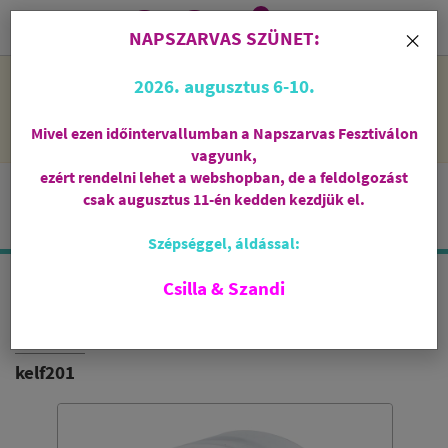
0
i
×
NAPSZARVAS SZÜNET:
NAPSZARVAS SZÜNET: 2026. augusztus 6-10 - rendelni lehet
2026. augusztus 6-10.
a webshopban, de csak augusztus 11-én, kedden kezdjük el
feldolgozni őket.
Mivel ezen időintervallumban a Napszarvas Fesztiválon
vagyunk,
ezért rendelni lehet a webshopban, de a feldolgozást
csak augusztus 11-én kedden kezdjük el.
Szépséggel, áldással:
Csilla & Szandi
AROMANDISE DEKORHOMOK
FEHÉR
kelf201