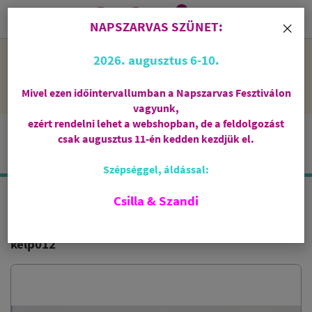
0
i
×
NAPSZARVAS SZÜNET:
NAPSZARVAS SZÜNET: 2026. augusztus 6-10 - rendelni lehet
2026. augusztus 6-10.
a webshopban, de csak augusztus 11-én, kedden kezdjük el
feldolgozni őket.
Mivel ezen időintervallumban a Napszarvas Fesztiválon
vagyunk,
ezért rendelni lehet a webshopban, de a feldolgozást
csak augusztus 11-én kedden kezdjük el.
Szépséggel, áldással:
Csilla & Szandi
CSILLAG FÜSTÖLŐTARTÓ
kelp012