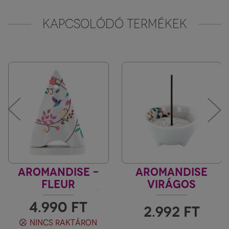
KAPCSOLÓDÓ TERMÉKEK
AROMANDISE -
AROMANDISE
FLEUR
VIRÁGOS
FÜSTÖLŐÉGETŐ
FEHÉR
4.990
FT
KÚPHOZ, PORHOZ
FÜSTÖLŐTARTÓ
2.992
FT
NINCS RAKTÁRON