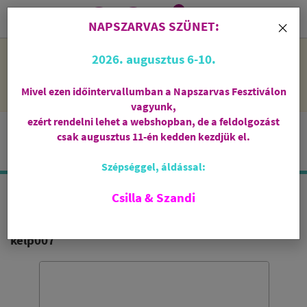
0
i
×
NAPSZARVAS SZÜNET:
NAPSZARVAS SZÜNET: 2026. augusztus 6-10 - rendelni lehet
2026. augusztus 6-10.
a webshopban, de csak augusztus 11-én, kedden kezdjük el
feldolgozni őket.
Mivel ezen időintervallumban a Napszarvas Fesztiválon
vagyunk,
ezért rendelni lehet a webshopban, de a feldolgozást
csak augusztus 11-én kedden kezdjük el.
Szépséggel, áldással:
Csilla & Szandi
AQUARELLE PORCELÁN FÜSTÖLŐTARTÓ
kelp007