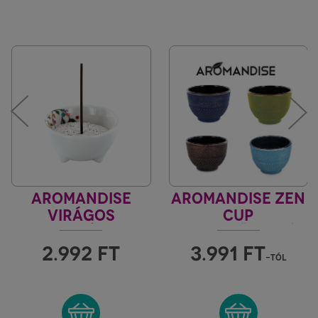
AROMANDISE
AROMANDISE ZEN
VIRÁGOS
CUP
FEHÉR
FÜSTÖLŐTARTÓ
FÜSTÖLŐTARTÓ
"M"
2.992
FT
3.991
FT
-tól