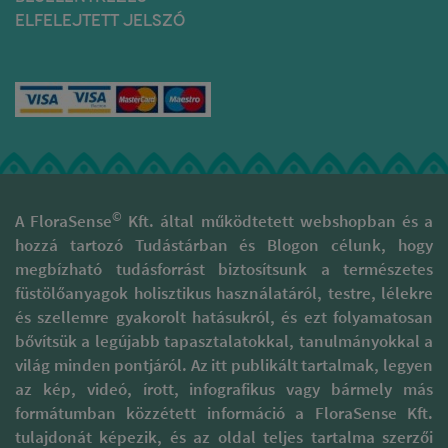
vagy fehér zsályát, palo
irányvonalakkal.
ELFELEJTETT JELSZÓ
santot, levendulát (
esetleg pici kámfort ) -
A gyártás minden lépésekor
vagy akár magunkat és a
nagy óvatossággal és
teret energetikailag
tisztelettel járnak el, hogy az
megtisztítani.
illatok valódi minőségét
A tisztító növények füstje
megóvják. Támogatják a
mintegy magába
kulturális sokszínűség, gazdag
szippantja a sok-sok
hagyományokkal rendelkező
negatív gondolatot és
területek fenntartását és
érzelmet, és az ezt követő
megóvását. A természetes
szellőztetéskor
füstölőpálcikáik különböznek
©
A FloraSense
Kft. által működtetett webshopban és a
egyszerűen kiviszi a
a piaci forgalomban
hozzá tartozó Tudástárban és Blogon célunk, hogy
lakóterünkből.
megtalálható szagosított
megbízható tudásforrást biztosítsunk a természetes
pálcáktól, melyek 95 %-a
folyékony szintetikus
füstölőanyagok holisztikus használatáról, testre, lélekre
parfümbe és illatanyagba
és szellemre gyakorolt hatásukról, és ezt folyamatosan
mártott szénalapú pálcika.
bővítsük a legújabb tapasztalatokkal, tanulmányokkal a
Ezzel szemben prémium
világ minden pontjáról. Az itt publikált tartalmak, legyen
füstölőpálcikáikat kizárólag
természetes alapanyagok
az kép, videó, írott, infografikus vagy bármely más
felhasználásával készítik. Ezt a
formátumban közzétett információ a FloraSense Kft.
csomagoláson megtalálható
tulajdonát képezik, és az oldal teljes tartalma szerzői
minősítések is tanúsítják,