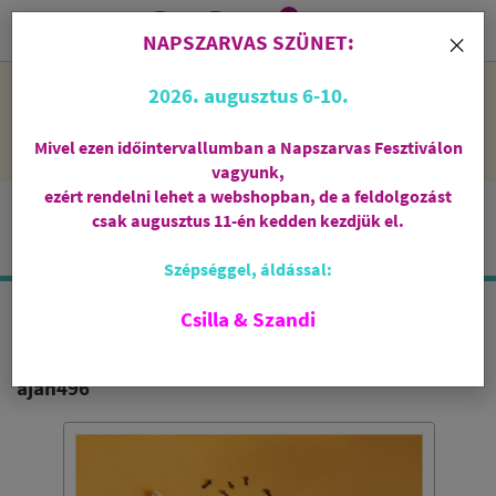
0
i
×
NAPSZARVAS SZÜNET:
NAPSZARVAS SZÜNET: 2026. augusztus 6-10 - rendelni lehet
2026. augusztus 6-10.
a webshopban, de csak augusztus 11-én, kedden kezdjük el
feldolgozni őket.
Mivel ezen időintervallumban a Napszarvas Fesztiválon
vagyunk,
ezért rendelni lehet a webshopban, de a feldolgozást
csak augusztus 11-én kedden kezdjük el.
Szépséggel, áldással:
Csilla & Szandi
AROMAGYERTYA - NARANCS & FAHÉJ
ajan496