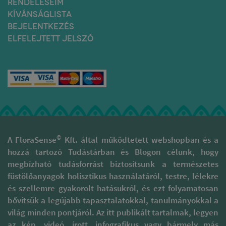
RENDELÉSEIM
javítják, egyre inkább
KÍVÁNSÁGLISTA
összhangba kerülnek a
BEJELENTKEZÉS
környezetbarát
irányvonalakkal.
ELFELEJTETT JELSZÓ
A gyártás minden lépésekor
nagy óvatossággal és
tisztelettel járnak el, hogy az
illatok valódi minőségét
megóvják. Támogatják a
kulturális sokszínűség, gazdag
hagyományokkal rendelkező
területek fenntartását és
megóvását. A természetes
füstölőpálcikáik különböznek
©
A FloraSense
Kft. által működtetett webshopban és a
a piaci forgalomban
hozzá tartozó Tudástárban és Blogon célunk, hogy
megtalálható szagosított
megbízható tudásforrást biztosítsunk a természetes
pálcáktól, melyek 95 %-a
folyékony szintetikus
füstölőanyagok holisztikus használatáról, testre, lélekre
parfümbe és illatanyagba
és szellemre gyakorolt hatásukról, és ezt folyamatosan
mártott szénalapú pálcika.
bővítsük a legújabb tapasztalatokkal, tanulmányokkal a
Ezzel szemben prémium
világ minden pontjáról. Az itt publikált tartalmak, legyen
füstölőpálcikáikat kizárólag
természetes alapanyagok
az kép, videó, írott, infografikus vagy bármely más