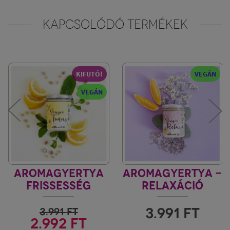
KAPCSOLÓDÓ TERMÉKEK
KIFUTÓ!
VEGÁN
VEGÁN
AROMAGYERTYA
AROMAGYERTYA -
FRISSESSÉG
RELAXÁCIÓ
3.991
FT
3.991
FT
2.992 FT