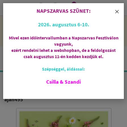
0
i
×
NAPSZARVAS SZÜNET:
NAPSZARVAS SZÜNET: 2026. augusztus 6-10 - rendelni lehet
2026. augusztus 6-10.
a webshopban, de csak augusztus 11-én, kedden kezdjük el
feldolgozni őket.
Mivel ezen időintervallumban a Napszarvas Fesztiválon
vagyunk,
ezért rendelni lehet a webshopban, de a feldolgozást
csak augusztus 11-én kedden kezdjük el.
Szépséggel, áldással:
Csilla & Szandi
AROMAGYERTYA - ERDEI SÉTA
ajan495