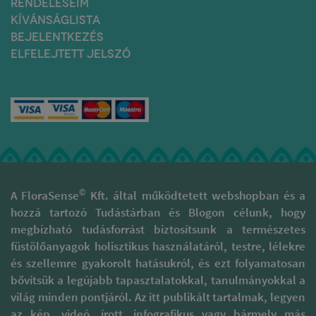
RENDELÉSEIM
javítják, egyre inkább
KÍVÁNSÁGLISTA
összhangba kerülnek a
BEJELENTKEZÉS
környezetbarát
irányvonalakkal.
ELFELEJTETT JELSZÓ
A gyártás minden lépésekor
nagy óvatossággal és
tisztelettel járnak el, hogy az
illatok valódi minőségét
megóvják. Támogatják a
kulturális sokszínűség, gazdag
hagyományokkal rendelkező
területek fenntartását és
megóvását. A természetes
füstölőpálcikáik különböznek
©
A FloraSense
Kft. által működtetett webshopban és a
a piaci forgalomban
hozzá tartozó Tudástárban és Blogon célunk, hogy
megtalálható szagosított
megbízható tudásforrást biztosítsunk a természetes
pálcáktól, melyek 95 %-a
folyékony szintetikus
füstölőanyagok holisztikus használatáról, testre, lélekre
parfümbe és illatanyagba
és szellemre gyakorolt hatásukról, és ezt folyamatosan
mártott szénalapú pálcika.
bővítsük a legújabb tapasztalatokkal, tanulmányokkal a
Ezzel szemben prémium
világ minden pontjáról. Az itt publikált tartalmak, legyen
füstölőpálcikáikat kizárólag
természetes alapanyagok
az kép, videó, írott, infografikus vagy bármely más