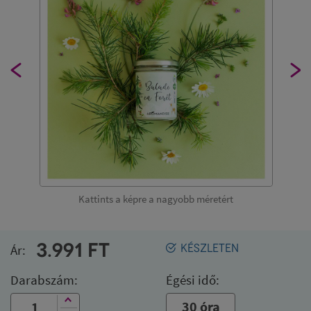
Kattints a képre a nagyobb méretért
3.991
FT
Ár:
KÉSZLETEN
Darabszám:
Égési idő:
30 óra