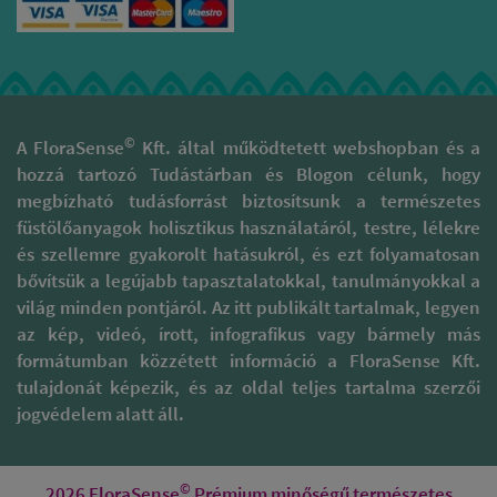
©
A FloraSense
Kft. által működtetett webshopban és a
hozzá tartozó Tudástárban és Blogon célunk, hogy
megbízható tudásforrást biztosítsunk a természetes
füstölőanyagok holisztikus használatáról, testre, lélekre
és szellemre gyakorolt hatásukról, és ezt folyamatosan
bővítsük a legújabb tapasztalatokkal, tanulmányokkal a
világ minden pontjáról. Az itt publikált tartalmak, legyen
az kép, videó, írott, infografikus vagy bármely más
formátumban közzétett információ a FloraSense Kft.
tulajdonát képezik, és az oldal teljes tartalma szerzői
jogvédelem alatt áll.
©
2026 FloraSense
Prémium minőségű természetes