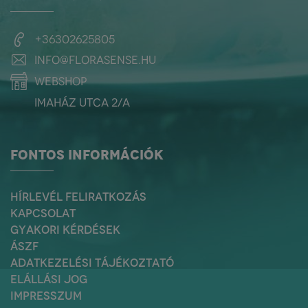
+36302625805
info@florasense.hu
webshop
Imaház utca 2/a
FONTOS INFORMÁCIÓK
HÍRLEVÉL FELIRATKOZÁS
KAPCSOLAT
GYAKORI KÉRDÉSEK
ÁSZF
ADATKEZELÉSI TÁJÉKOZTATÓ
ELÁLLÁSI JOG
IMPRESSZUM