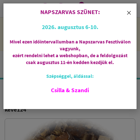
0
i
×
NAPSZARVAS SZÜNET:
NAPSZARVAS SZÜNET: 2026. augusztus 6-10 - rendelni lehet
2026. augusztus 6-10.
a webshopban, de csak augusztus 11-én, kedden kezdjük el
feldolgozni őket.
Mivel ezen időintervallumban a Napszarvas Fesztiválon
vagyunk,
ezért rendelni lehet a webshopban, de a feldolgozást
csak augusztus 11-én kedden kezdjük el.
Szépséggel, áldással:
Csilla & Szandi
ÁLDÁS FÜSTÖLŐKEVERÉK
keve124