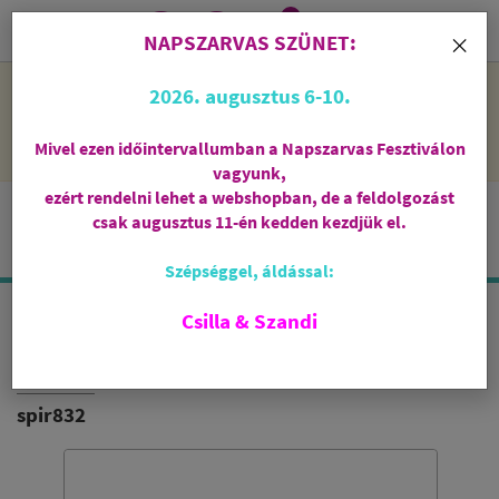
0
i
×
NAPSZARVAS SZÜNET:
NAPSZARVAS SZÜNET: 2026. augusztus 6-10 - rendelni lehet
2026. augusztus 6-10.
a webshopban, de csak augusztus 11-én, kedden kezdjük el
feldolgozni őket.
Mivel ezen időintervallumban a Napszarvas Fesztiválon
vagyunk,
ezért rendelni lehet a webshopban, de a feldolgozást
csak augusztus 11-én kedden kezdjük el.
Szépséggel, áldással:
Csilla & Szandi
BEAUTY DREAM
BIO ÁGYNEMŰGARNITÚRA
spir832