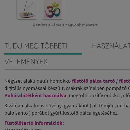
Kattints a képre a nagyobb méretért
Tudj meg többet!
Használa
Vélemények
Négyzet alakú natúr homokkő
füstölő pálca tartó / füs
digitális nyomással készült, csakrák színeiben pompázó
Poháralátétként használva
, megtölti pozitív erőkkel, el
Kiválóan alkalmas növényi gyantákból ( pl. tömjén, mirha,
palo santo ) porából gyúrt füstölő pálca égetéséhez.
Füstölőtartó információk: