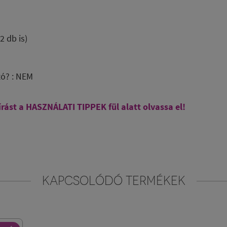
2 db is)
tó? : NEM
írást a HASZNÁLATI TIPPEK fül alatt olvassa el!
KAPCSOLÓDÓ TERMÉKEK