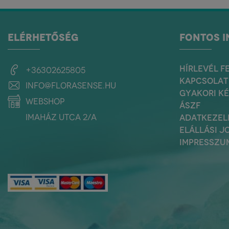
ELÉRHETŐSÉG
FONTOS 
HÍRLEVÉL F
+36302625805
KAPCSOLAT
info@florasense.hu
GYAKORI K
webshop
ÁSZF
Imaház utca 2/a
ADATKEZEL
ELÁLLÁSI J
IMPRESSZU