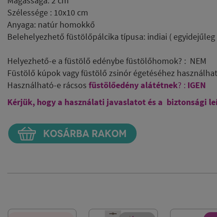
Magassága: 2 cm
Szélessége : 10x10 cm
Anyaga: natúr homokkő
Belehelyezhető füstölőpálcika típusa: indiai ( egyidejűleg 
Helyezhető-e a füstölő edénybe füstölőhomok? : NEM
Füstölő kúpok vagy füstölő zsinór égetéséhez használha
Használható-e rácsos
füstölőedény alátétnek
? :
IGEN
Kérjük, hogy a használati javaslatot és a biztonsági le
KOSÁRBA RAKOM