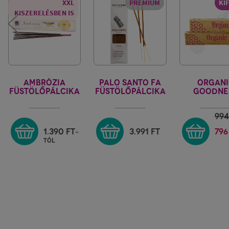
XXL
PRÉMIUM
KI
KISZERELÉSBEN IS
AMBRÓZIA
PALO SANTO FA
ORGANI
FÜSTÖLŐPÁLCIKA
FÜSTÖLŐPÁLCIKA
GOODNE
BERK - HOLY-
ARABIAN 
SMOKES
99
1.390
FT
3.991
FT
796
-
tól