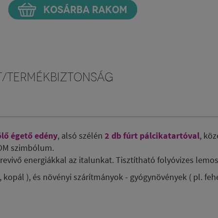
KOSÁRBA RAKOM
t/Termékbiztonság
tölő égető edény
,
alsó szélén
2 db fúrt pálcikatartóval
, köz
 OM szimbólum.
őrevivő energiákkal az italunkat. Tisztítható folyóvizes lemo
 kopál ), és növényi szárítmányok - gyógynövények ( pl. fehé