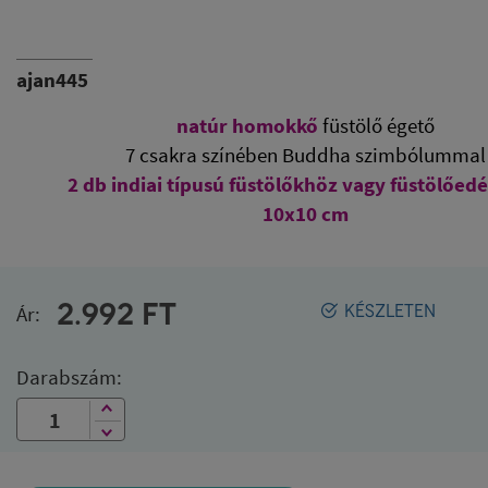
ajan445
natúr homokkő
füstölő égető
7 csakra színében Buddha szimbólummal
2 db indiai típusú füstölőkhöz vagy füstölőedé
10x10 cm
2.992
FT
Ár:
KÉSZLETEN
Darabszám: