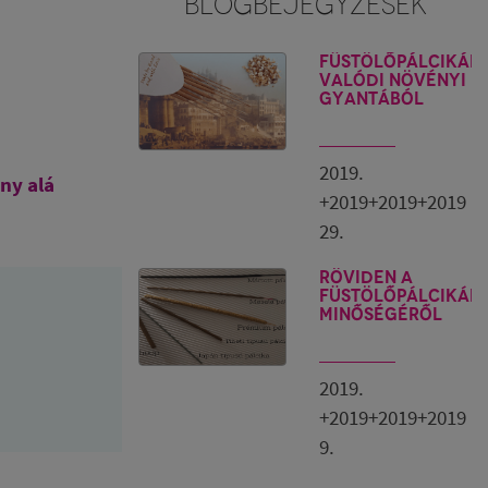
BLOGBEJEGYZÉSEK
Füstölőpálcikák
valódi növényi
gyantából
2019.
ny alá
+2019+2019+2019
29.
Röviden a
füstölőpálcikák
minőségéről
2019.
+2019+2019+2019
9.