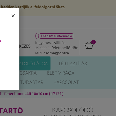
kedden kezdjük el feldolgozni őket.
×
Szállítási információ
,
Ingyenes szállítás
0
Bejelentkezés
29.900 Ft
felett belföldön
MPL csomagpontra
R
FÜSTÖLŐ PÁLCA
TÉRTISZTÍTÁS
EREK
CSAKRA
ÉLET VIRÁGA
BLOG
TUDÁSTÁR
KAPCSOLAT
ő - fehér homokkő 10x10 cm ( 17124 )
ŐTARTÓ
KAPCSOLÓDÓ