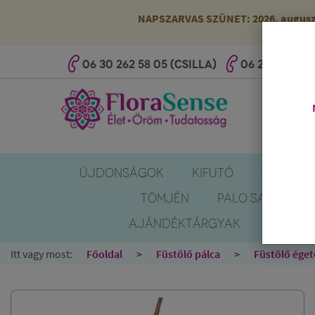
NAPSZARVAS SZÜNET: 2026. augusztus
06 30 262 58 05 (CSILLA)
06 20 527 25 
ÚJDONSÁGOK
KIFUTÓ
SZÚNYOG
TÖMJÉN
PALO SANTO
AJÁNDÉKTÁRGYAK
KÖNYV
Itt vagy most:
Főoldal
Füstölő pálca
Füstölő éget