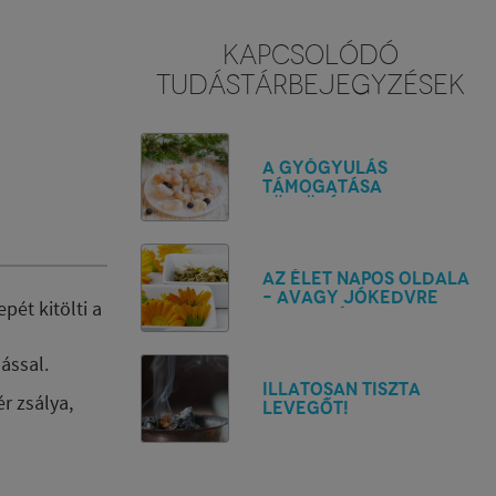
KAPCSOLÓDÓ
TUDÁSTÁRBEJEGYZÉSEK
A gyógyulás
támogatása
füstöléssel
Az élet napos oldala
– avagy jókedvre
epét kitölti a
hangolás
természetes
füstöléssel
sással.
Illatosan tiszta
r zsálya,
levegőt!