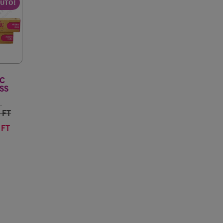
FUTÓ!
C
SS
OUDH
4
FT
 FT