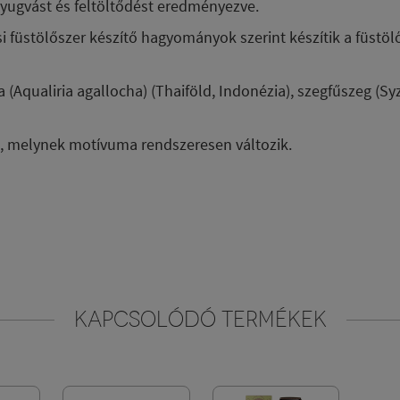
yugvást és feltöltődést eredményezve.
ősi füstölőszer készítő hagyományok szerint készítik a füstö
 (Aqualiria agallocha) (Thaiföld, Indonézia), szegfűszeg (S
k, melynek motívuma rendszeresen változik.
KAPCSOLÓDÓ TERMÉKEK