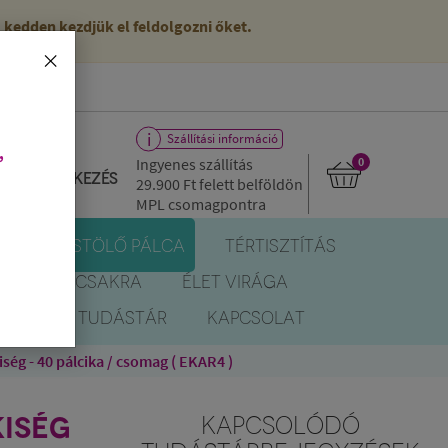
kedden kezdjük el feldolgozni őket.
×
Szállítási információ
,
Ingyenes szállítás
0
Bejelentkezés
29.900 Ft
felett belföldön
MPL csomagpontra
R
FÜSTÖLŐ PÁLCA
TÉRTISZTÍTÁS
EREK
CSAKRA
ÉLET VIRÁGA
BLOG
TUDÁSTÁR
KAPCSOLAT
g - 40 pálcika / csomag ( EKAR4 )
KISÉG
KAPCSOLÓDÓ