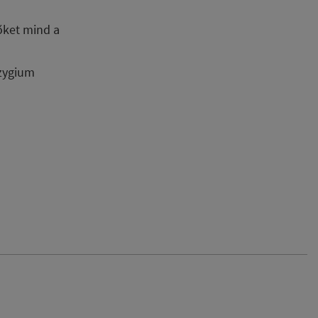
lőket mind a
yzygium