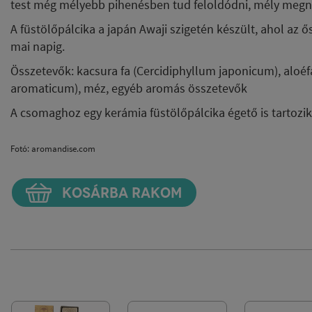
test még mélyebb pihenésben tud feloldódni, mély megn
A füstölőpálcika a japán Awaji szigetén készült, ahol az 
mai napig.
Összetevők: kacsura fa (Cercidiphyllum japonicum), aloéfa
aromaticum), méz, egyéb aromás összetevők
A csomaghoz egy kerámia füstölőpálcika égető is tartozi
Fotó: aromandise.com
KOSÁRBA RAKOM