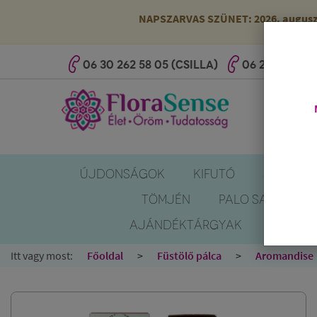
NAPSZARVAS SZÜNET: 2026. augusztus
06 30 262 58 05 (CSILLA)
06 20 527 25 
ÚJDONSÁGOK
KIFUTÓ
SZÚNYOG
TÖMJÉN
PALO SANTO
AJÁNDÉKTÁRGYAK
KÖNYV
Itt vagy most:
Főoldal
Füstölő pálca
Aromandise