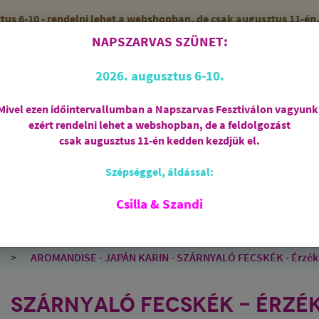
 6-10 - rendelni lehet a webshopban, de csak augusztus 11-én, 
NAPSZARVAS SZÜNET:
56 (SZANDI)
10:00-15:00 ÓRÁIG
2026. augusztus 6-10.
Mivel ezen időintervallumban a Napszarvas Fesztiválon vagyunk
ezért rendelni lehet a webshopban, de a feldolgozást
Regisztráció
csak augusztus 11-én kedden kezdjük el.
Szépséggel, áldással:
RIASZTÁS
AJÁNDÉKCSOMAGOK
FÜSTÖLŐSZE
FEHÉR ZSÁLYA
SPIRIT OF OM
SZAKRÁLIS ÉKSZ
Csilla & Szandi
EK
ANGYALOK
AROMATERÁPIA
JÓGA
AROMANDISE - JAPÁN KARIN - SZÁRNYALÓ FECSKÉK - Érzékisé
SZÁRNYALÓ FECSKÉK - ÉRZÉ