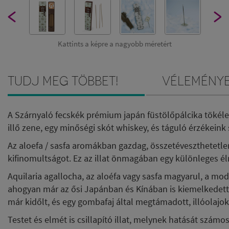
Kattints a képre a nagyobb méretért
Tudj meg többet!
Vélemény
A Szárnyaló fecskék prémium japán füstölőpálcika tökélet
illő zene, egy minőségi skót whiskey, és táguló érzékeink 
Az aloefa / sasfa aromákban gazdag, összetéveszthetetl
kifinomultságot. Ez az illat önmagában egy különleges él
Aquilaria agallocha, az aloéfa vagy sasfa magyarul, a m
ahogyan már az ősi Japánban és Kínában is kiemelkedett
már kidőlt, és egy gombafaj által megtámadott, illóolaj
Testet és elmét is csillapító illat, melynek hatását számos