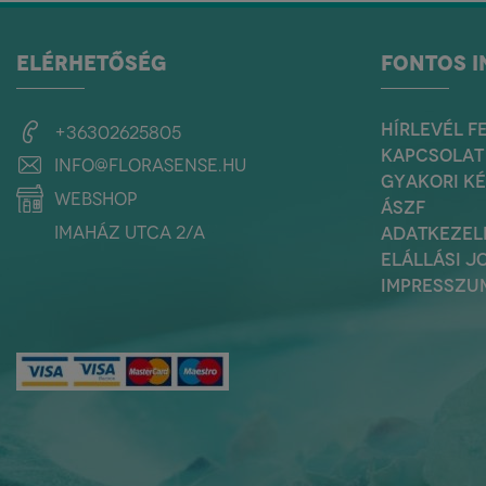
ELÉRHETŐSÉG
FONTOS 
HÍRLEVÉL F
+36302625805
KAPCSOLAT
info@florasense.hu
GYAKORI K
webshop
ÁSZF
Imaház utca 2/a
ADATKEZEL
ELÁLLÁSI J
IMPRESSZU