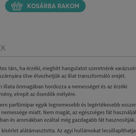
KOSÁRBA RAKOM
ek
es társ, ha érzéki, meghitt hangulatot szeretnénk varázsoln
szárnyára ülve élvezhetjük az illat transzformáló erejét.
en illata önmagában hordozza a nemességet és az érzéki
mény, elrepít az őserdők mélyére.
odern parfümipar egyik legnemesebb és legértékesebb esszen
 nemessége miatt. Nem magát, az egészséges fát használjá
okban és aromákban ezáltal még gazdagabb fát hasznosítják
 kísérlet alátámasztotta. Az agyi hullámokat lecsillapíthatja