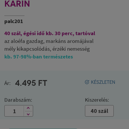
KARIN
palc201
40 szál, égési idő kb. 30 perc, tartóval
az aloéfa gazdag, markáns aromájával
mély kikapcsolódás, érzéki nemesség
kb. 97-98%-ban természetes
4.495
FT
Ár:
KÉSZLETEN
Darabszám:
Kiszerelés:
40 szál