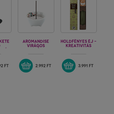
KETE
AROMANDISE
HOLDFÉNYES ÉJ -
Ő
VIRÁGOS
KREATIVITÁS
RTÓ /
FEHÉR
KARIN
GETŐ
FÜSTÖLŐTARTÓ
92
FT
2.992
FT
3.991
FT