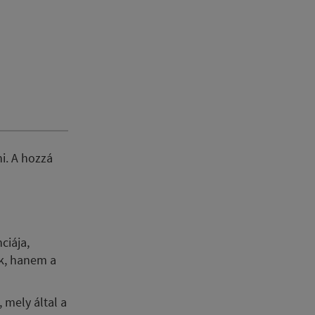
i. A hozzá
ciája,
k, hanem a
.
, mely által a