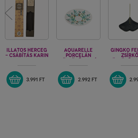
ILLATOS HERCEG
AQUARELLE
GINGKO FE
- CSÁBÍTÁS KARIN
PORCELÁN
ZSÍRK
FÜSTÖLŐTARTÓ
FÜSTÖLŐTA
FÜSTÖLŐÉ
3.991
FT
2.992
FT
2.9