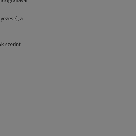
atográfiával
yezése), a
k szerint