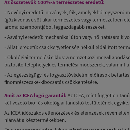
Az összetevők 100%-a természetes eredetű:
- Növényi eredetű: növények, fák, amelyekből egyszerű m
(gőzkivonás), sőt akár természetes vagy természetben előf
aroma szempontjából leggazdagabb részeket.
- Ásványi eredetű: mechanikai úton vagy hő hatására kiv
- Állati eredetű: csak kegyetlenség nélkül előállított ter
- Ökológiai termelési ciklus: a nemzetközi megállapodás
biztosító telephelyek és termelési módszerek, valamint a
- Az egészségügyi és fogyasztóvédelmi előírások betartás
finomrészecske-kibocsátás csökkentésére.
Amit az ICEA logó garantál:
Az
ICEA, mint független tanú
két vezető bio- és ökológiai tanúsító testületének egyike.
Az ICEA időszakos ellenőrzések és elemzések révén ellen
hiányát a késztermékekben.