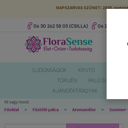
NAPSZARVAS SZÜNET: 2026. augusztus
06 30 262 58 05 (CSILLA)
06 20 527 25 
ÚJDONSÁGOK
KIFUTÓ
SZÚNYOG
TÖMJÉN
PALO SANTO
AJÁNDÉKTÁRGYAK
KÖNYV
Itt vagy most:
Főoldal
Füstölő pálca
Aromandise
Summer -