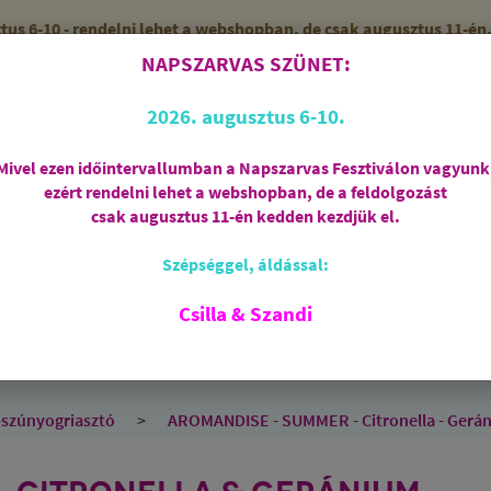
 6-10 - rendelni lehet a webshopban, de csak augusztus 11-én, 
NAPSZARVAS SZÜNET:
56 (SZANDI)
ZÁRVA
2026. augusztus 6-10.
Mivel ezen időintervallumban a Napszarvas Fesztiválon vagyunk
ezért rendelni lehet a webshopban, de a feldolgozást
Regisztráció
csak augusztus 11-én kedden kezdjük el.
Szépséggel, áldással:
RIASZTÁS
AJÁNDÉKCSOMAGOK
FÜSTÖLŐSZE
FEHÉR ZSÁLYA
SPIRIT OF OM
SZAKRÁLIS ÉKSZ
Csilla & Szandi
EK
ANGYALOK
AROMATERÁPIA
JÓGA
szúnyogriasztó
AROMANDISE - SUMMER - Citronella - Geráni