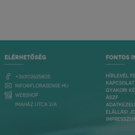
ELÉRHETŐSÉG
FONTOS 
HÍRLEVÉL F
+36302625805
KAPCSOLAT
info@florasense.hu
GYAKORI K
webshop
ÁSZF
Imaház utca 2/a
ADATKEZEL
ELÁLLÁSI J
IMPRESSZU