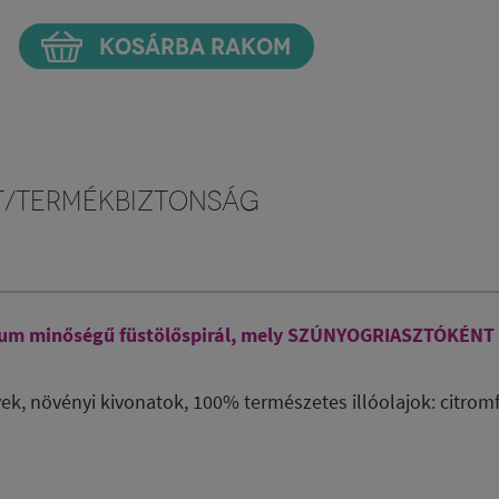
KOSÁRBA RAKOM
t/Termékbiztonság
mium minőségű füstölőspirál, mely SZÚNYOGRIASZTÓKÉNT 
ek, növényi kivonatok
, 100% természetes illóolajok: citromf