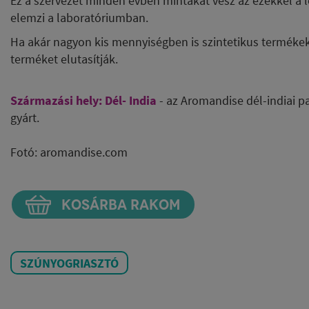
Ez a szervezet minden évben mintákat vesz az ezekkel a l
elemzi a laboratóriumban.
Ha akár nagyon kis mennyiségben is szintetikus termékek
terméket elutasítják.
Származási hely: Dél- India
- az Aromandise
dél-indiai 
gyárt.
Fotó: aromandise.com
KOSÁRBA RAKOM
SZÚNYOGRIASZTÓ