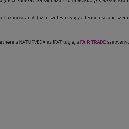
ogókkal ellátott, forgalmazott termékekből, és azokat krom
et azonosítanak (az összetevők vagy a termelési lánc szenn
partnere a NATURVEDA az IFAT tagja, a
FAIR TRADE
szabványo