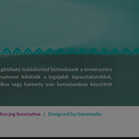
bízható tudásforrást biztosítsunk a természetes
yamatosan bővítsük a legújabb tapasztalatokkal,
rafikus vagy bármely más formátumban közzétett
en jog fenntartva
Designed by Gurustudio