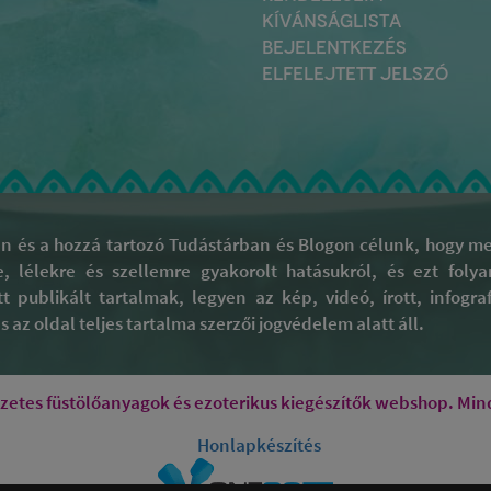
KÍVÁNSÁGLISTA
BEJELENTKEZÉS
ELFELEJTETT JELSZÓ
 és a hozzá tartozó Tudástárban és Blogon célunk, hogy meg
re, lélekre és szellemre gyakorolt hatásukról, és ezt fol
tt publikált tartalmak, legyen az kép, videó, írott, infog
 az oldal teljes tartalma szerzői jogvédelem alatt áll.
tes füstölőanyagok és ezoterikus kiegészítők webshop. Mind
Honlapkészítés