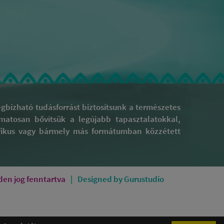
bízható tudásforrást biztosítsunk a természetes
yamatosan bővítsük a legújabb tapasztalatokkal,
rafikus vagy bármely más formátumban közzétett
en jog fenntartva
Designed by Gurustudio