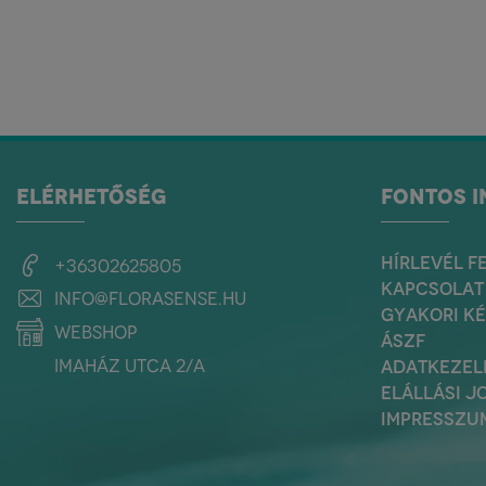
ELÉRHETŐSÉG
FONTOS 
HÍRLEVÉL F
+36302625805
KAPCSOLAT
info@florasense.hu
GYAKORI K
webshop
ÁSZF
Imaház utca 2/a
ADATKEZEL
ELÁLLÁSI J
IMPRESSZU