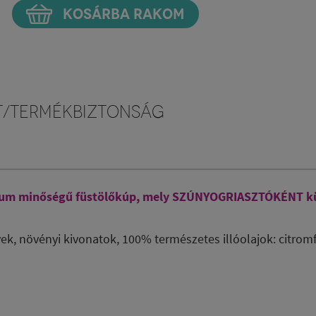
KOSÁRBA RAKOM
t/Termékbiztonság
mium minőségű füstölőkúp, mely SZÚNYOGRIASZTÓKÉNT kü
ek, növényi kivonatok
, 100% természetes illóolajok: citromf