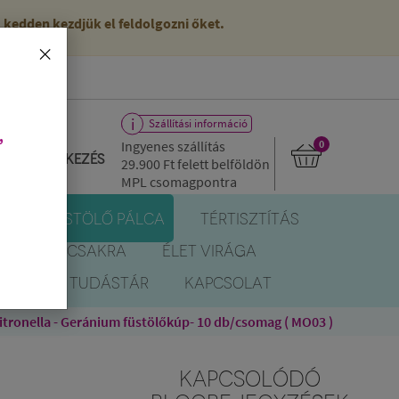
kedden kezdjük el feldolgozni őket.
×
Szállítási információ
,
Ingyenes szállítás
0
Bejelentkezés
29.900 Ft
felett belföldön
MPL csomagpontra
R
FÜSTÖLŐ PÁLCA
TÉRTISZTÍTÁS
EREK
CSAKRA
ÉLET VIRÁGA
BLOG
TUDÁSTÁR
KAPCSOLAT
ronella - Geránium füstölőkúp- 10 db/csomag ( MO03 )
KAPCSOLÓDÓ