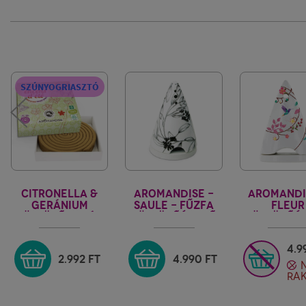
SZÚNYOGRIASZTÓ
CITRONELLA &
AROMANDISE -
AROMANDI
GERÁNIUM
SAULE - FŰZFA
FLEUR
FÜSTÖLŐSPIRÁL
FÜSTÖLŐÉGETŐ
FÜSTÖLŐÉ
KÚPHOZ, PORHOZ
KÚPHOZ, P
4.
2.992
FT
4.990
FT
RA