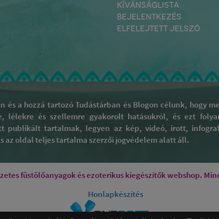
KÍVÁNSÁGLISTA
BEJELENTKEZÉS
ELFELEJTETT JELSZÓ
 és a hozzá tartozó Tudástárban és Blogon célunk, hogy meg
re, lélekre és szellemre gyakorolt hatásukról, és ezt fol
tt publikált tartalmak, legyen az kép, videó, írott, infog
 az oldal teljes tartalma szerzői jogvédelem alatt áll.
tes füstölőanyagok és ezoterikus kiegészítők webshop. Mind
Honlapkészítés