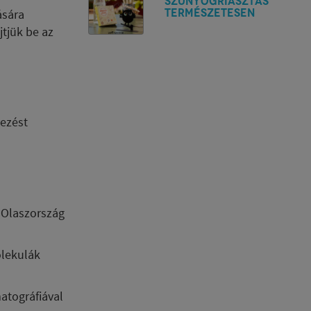
SZÚNYOGRIASZTÁS
TERMÉSZETESEN
ására
jtjük be az
yezést
, Olaszország
olekulák
atográfiával