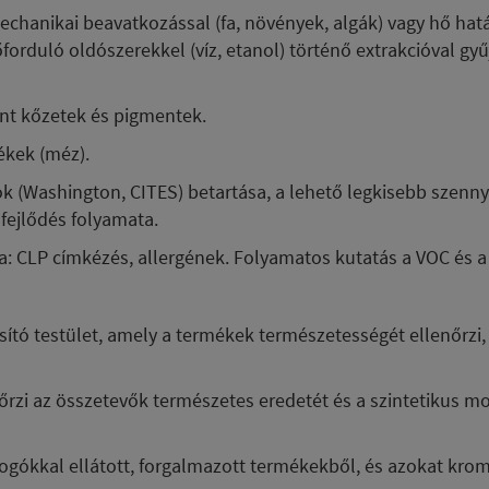
echanikai beavatkozással (fa, növények, algák) vagy hő hat
orduló oldószerekkel (víz, etanol) történő extrakcióval gyű
ont kőzetek és pigmentek.
mékek (méz).
ok (Washington, CITES) betartása, a lehető legkisebb szenn
 fejlődés folyamata.
a: CLP címkézés, allergének. Folyamatos kutatás a VOC és a
sító testület, amely a termékek természetességét ellenőrzi
őrzi az összetevők természetes eredetét és a szintetikus m
ogókkal ellátott, forgalmazott termékekből, és azokat krom