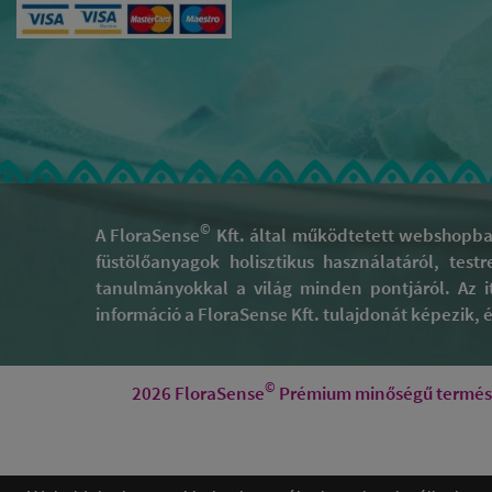
©
A FloraSense
Kft. által működtetett webshopban
füstölőanyagok holisztikus használatáról, test
tanulmányokkal a világ minden pontjáról. Az i
információ a FloraSense Kft. tulajdonát képezik, és
©
2026 FloraSense
Prémium minőségű természe