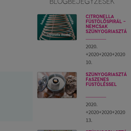
BLOGBEJEGYZÉSEK
CITRONELLA
füstölőspirál -
nemcsak
szúnyogriasztás
2020.
+2020+2020+2020
10.
SZÚNYOGRIASZTÁS
FASZENES
FÜSTÖLÉSSEL
2020.
+2020+2020+2020
13.