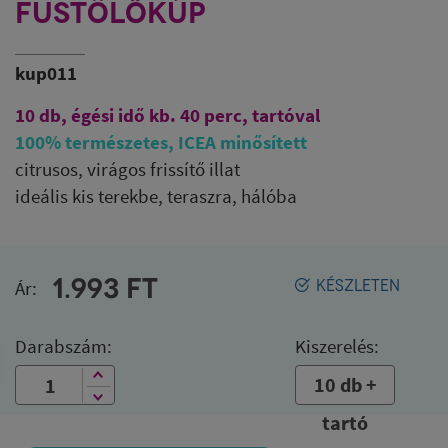
FÜSTÖLŐKÚP
kup011
10 db, égési idő kb. 40 perc, tartóval
100% természetes, ICEA minősített
citrusos, virágos frissítő illat
ideális kis terekbe, teraszra, hálóba
1.993
FT
Ár:
KÉSZLETEN
Darabszám:
Kiszerelés:
10 db +
tartó