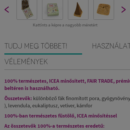
Kattints a képre a nagyobb méretért
Tudj meg többet!
Használa
Vélemények
100% természetes, ICEA minősített, FAIR TRADE, pré
beltéren is használható.
Összetevők:
különböző fák finomított pora, gyógynövény
), levendula, eukaliptusz, vetiver, kámfor
100%-ban természetes füstölő, ICEA minősítéssel
Az összetevők 100%-a természetes eredetű: