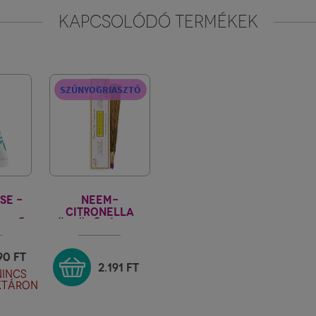
KAPCSOLÓDÓ TERMÉKEK
SZÚNYOGRIASZTÓ
SE -
NEEM-
CITRONELLA
GETŐ
FÜSTÖLŐPÁLCIKA
ORHOZ
MARCO POLO'
TREASURE
990
FT
2.191
FT
NINCS
KTÁRON