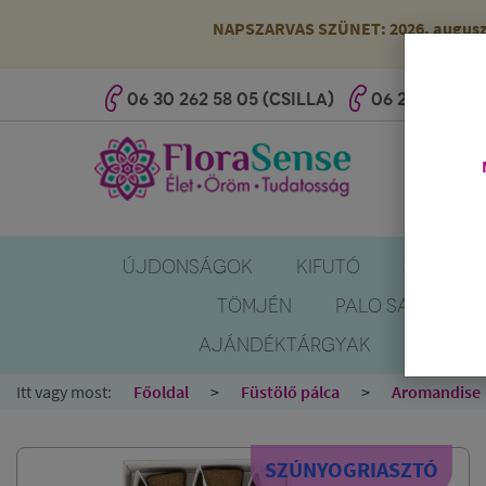
NAPSZARVAS SZÜNET: 2026. augusztus
06 30 262 58 05 (CSILLA)
06 20 527 25 
ÚJDONSÁGOK
KIFUTÓ
SZÚNYOG
TÖMJÉN
PALO SANTO
AJÁNDÉKTÁRGYAK
KÖNYV
Itt vagy most:
Főoldal
Füstölő pálca
Aromandise
SZÚNYOGRIASZTÓ