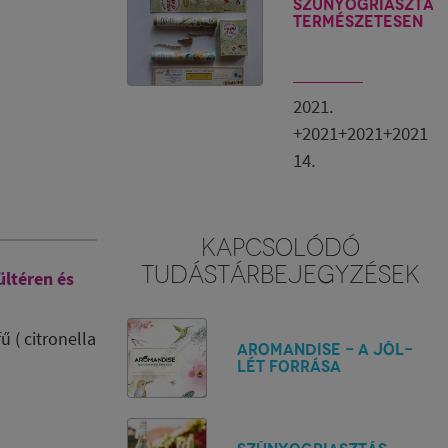
Szúnyogriasztás
természetesen
2021.
+2021+2021+2021
14.
KAPCSOLÓDÓ
TUDÁSTÁRBEJEGYZÉSEK
ltéren és
ű ( citronella
Aromandise - A jól-
lét forrása