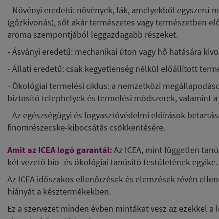
- Növényi eredetű: növények, fák, amelyekből egyszerű m
(gőzkivonás), sőt akár természetes vagy természetben előf
aroma szempontjából leggazdagabb részeket.
- Ásványi eredetű: mechanikai úton vagy hő hatására kiv
- Állati eredetű: csak kegyetlenség nélkül előállított ter
- Ökológiai termelési ciklus: a nemzetközi megállapodás
biztosító telephelyek és termelési módszerek, valamint a
- Az egészségügyi és fogyasztóvédelmi előírások betartás
finomrészecske-kibocsátás csökkentésére.
Amit az ICEA logó garantál:
Az
ICEA, mint független tanú
két vezető bio- és ökológiai tanúsító testületének egyike.
Az ICEA időszakos ellenőrzések és elemzések révén ellen
hiányát a késztermékekben.
Ez a szervezet minden évben mintákat vesz az ezekkel a l