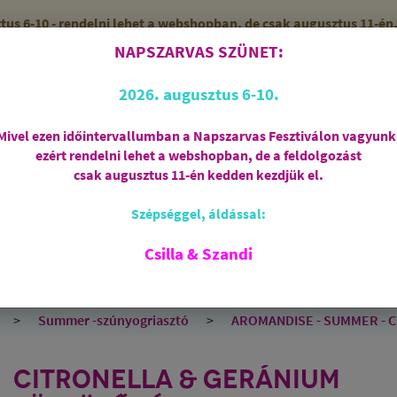
 6-10 - rendelni lehet a webshopban, de csak augusztus 11-én, 
NAPSZARVAS SZÜNET:
56 (SZANDI)
ZÁRVA
2026. augusztus 6-10.
Mivel ezen időintervallumban a Napszarvas Fesztiválon vagyunk
ezért rendelni lehet a webshopban, de a feldolgozást
Regisztráció
csak augusztus 11-én kedden kezdjük el.
Szépséggel, áldással:
RIASZTÁS
AJÁNDÉKCSOMAGOK
FÜSTÖLŐSZE
FEHÉR ZSÁLYA
SPIRIT OF OM
SZAKRÁLIS ÉKSZ
Csilla & Szandi
EK
ANGYALOK
AROMATERÁPIA
JÓGA
Summer -szúnyogriasztó
AROMANDISE - SUMMER - Cit
CITRONELLA & GERÁNIUM