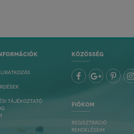
INFORMÁCIÓK
KÖZÖSSÉG
ELIRATKOZÁS
ÉRDÉSEK
ÉSI TÁJÉKOZTATÓ
FIÓKOM
OG
M
REGISZTRÁCIÓ
RENDELÉSEIM