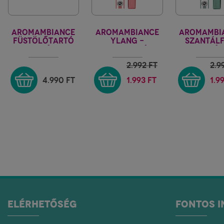
AROMAMBIANCE
AROMAMBIANCE
AROMAMBI
FÜSTÖLŐTARTÓ
YLANG -
SZANTÁLF
JAPÁN
KREATIVITÁS
RELAXÁC
PÁLCIKÁKHOZ
2.992
FT
2.9
4.990
FT
1.993 FT
1.9
ELÉRHETŐSÉG
FONTOS 