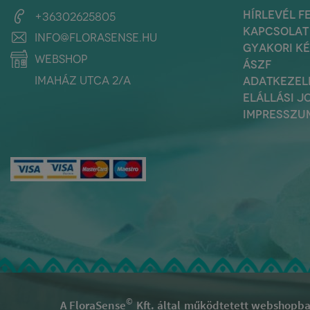
HÍRLEVÉL F
+36302625805
KAPCSOLAT
info@florasense.hu
GYAKORI K
webshop
ÁSZF
Imaház utca 2/a
ADATKEZEL
ELÁLLÁSI J
IMPRESSZU
©
A FloraSense
Kft. által működtetett webshopban