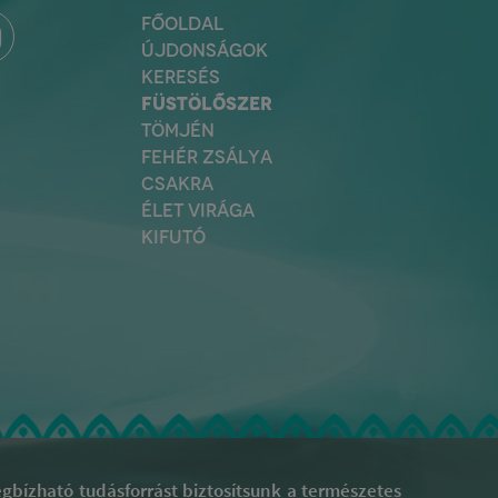
FŐOLDAL
ÚJDONSÁGOK
KERESÉS
FÜSTÖLŐSZER
TÖMJÉN
FEHÉR ZSÁLYA
CSAKRA
ÉLET VIRÁGA
KIFUTÓ
bízható tudásforrást biztosítsunk a természetes