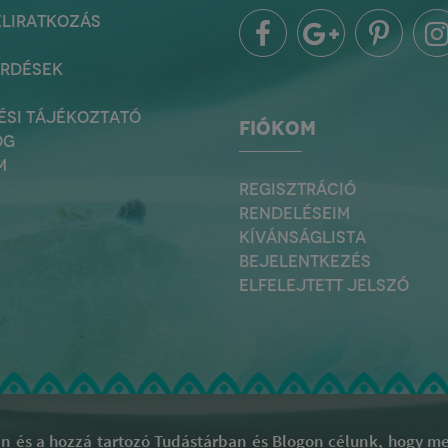
ELIRATKOZÁS
ÉRDÉSEK
ÉSI TÁJÉKOZTATÓ
FIÓKOM
OG
M
REGISZTRÁCIÓ
RENDELÉSEIM
KÍVÁNSÁGLISTA
BEJELENTKEZÉS
ELFELEJTETT JELSZÓ
 és a hozzá tartozó Tudástárban és Blogon célunk, hogy meg