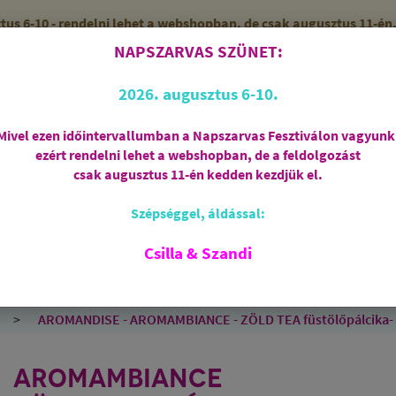
 6-10 - rendelni lehet a webshopban, de csak augusztus 11-én, 
NAPSZARVAS SZÜNET:
56 (SZANDI)
10:00-15:00 ÓRÁIG
2026. augusztus 6-10.
Mivel ezen időintervallumban a Napszarvas Fesztiválon vagyunk
ezért rendelni lehet a webshopban, de a feldolgozást
Regisztráció
csak augusztus 11-én kedden kezdjük el.
Szépséggel, áldással:
RIASZTÁS
AJÁNDÉKCSOMAGOK
FÜSTÖLŐSZE
FEHÉR ZSÁLYA
SPIRIT OF OM
SZAKRÁLIS ÉKSZ
Csilla & Szandi
EK
ANGYALOK
AROMATERÁPIA
JÓGA
AROMANDISE - AROMAMBIANCE - ZÖLD TEA füstölőpálcika- J
AROMAMBIANCE