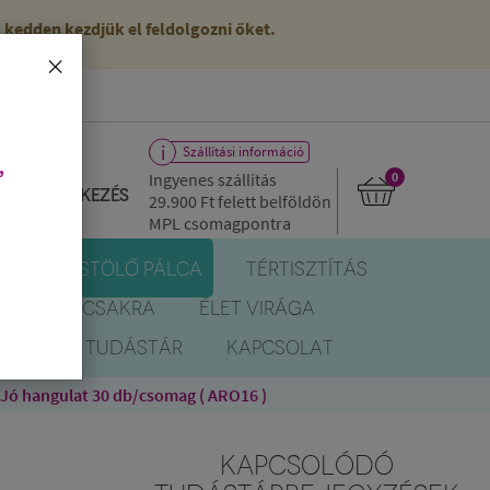
kedden kezdjük el feldolgozni őket.
×
Szállítási információ
,
Ingyenes szállítás
0
Bejelentkezés
29.900 Ft
felett belföldön
MPL csomagpontra
R
FÜSTÖLŐ PÁLCA
TÉRTISZTÍTÁS
EREK
CSAKRA
ÉLET VIRÁGA
BLOG
TUDÁSTÁR
KAPCSOLAT
ó hangulat 30 db/csomag ( ARO16 )
KAPCSOLÓDÓ