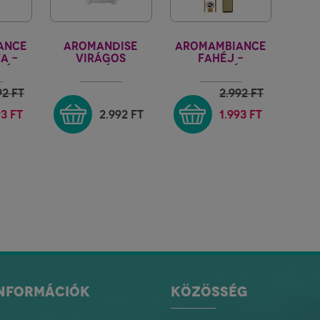
ANCE
AROMANDISE
AROMAMBIANCE
A -
VIRÁGOS
FAHÉJ -
IÓ
FEHÉR
EGYENSÚLY
FÜSTÖLŐTARTÓ
92
FT
2.992
FT
93 FT
2.992
FT
1.993 FT
INFORMÁCIÓK
KÖZÖSSÉG