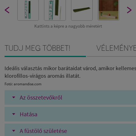
Kattints a képre a nagyobb méretért
Tudj meg többet!
Vélemény
Ideális választás mikor barátaidat várod, amikor kelleme
klorofillos-virágos aromás illatát.
Fotó: aromandise.com
Az összetevőkről
Hatása
A füstölő születése