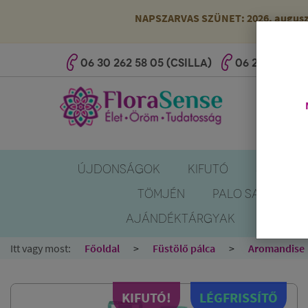
NAPSZARVAS SZÜNET: 2026. augusztus
06 30 262 58 05 (CSILLA)
06 20 527 25 
ÚJDONSÁGOK
KIFUTÓ
SZÚNYOG
TÖMJÉN
PALO SANTO
AJÁNDÉKTÁRGYAK
KÖNYV
Itt vagy most:
Főoldal
Füstölő pálca
Aromandise
KIFUTÓ!
LÉGFRISSÍTŐ