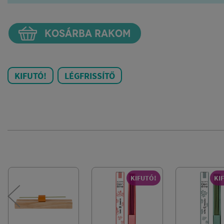
KOSÁRBA RAKOM
KIFUTÓ!
LÉGFRISSÍTŐ
KIFUTÓ!
KI