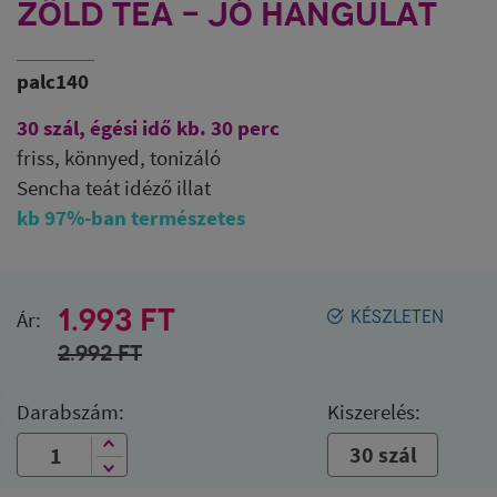
ZÖLD TEA - JÓ HANGULAT
palc140
30 szál, égési idő kb. 30 perc
friss, könnyed, tonizáló
Sencha teát idéző illat
kb 97%-ban természetes
1.993 FT
Ár:
KÉSZLETEN
2.992
FT
Darabszám:
Kiszerelés:
30 szál