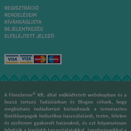
hangulatvilágítás. Az általuk
forgalomba kerülő termékek
REGISZTRÁCIÓ
minőségét folyamatosan
RENDELÉSEIM
javítják, egyre inkább
KÍVÁNSÁGLISTA
összhangba kerülnek a
BEJELENTKEZÉS
környezetbarát
irányvonalakkal.
ELFELEJTETT JELSZÓ
A gyártás minden lépésekor
nagy óvatossággal és
tisztelettel járnak el, hogy az
illatok valódi minőségét
megóvják. Támogatják a
kulturális sokszínűség, gazdag
hagyományokkal rendelkező
területek fenntartását és
megóvását. A természetes
füstölőpálcikáik különböznek
©
A FloraSense
Kft. által működtetett webshopban és a
a piaci forgalomban
hozzá tartozó Tudástárban és Blogon célunk, hogy
megtalálható szagosított
megbízható tudásforrást biztosítsunk a természetes
pálcáktól, melyek 95 %-a
folyékony szintetikus
füstölőanyagok holisztikus használatáról, testre, lélekre
parfümbe és illatanyagba
és szellemre gyakorolt hatásukról, és ezt folyamatosan
mártott szénalapú pálcika.
bővítsük a legújabb tapasztalatokkal, tanulmányokkal a