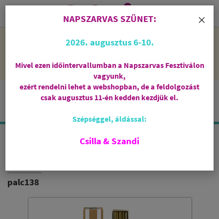
0
i
×
NAPSZARVAS SZÜNET:
NAPSZARVAS SZÜNET: 2026. augusztus 6-10 - rendelni lehet
2026. augusztus 6-10.
a webshopban, de csak augusztus 11-én, kedden kezdjük el
feldolgozni őket.
Mivel ezen időintervallumban a Napszarvas Fesztiválon
vagyunk,
ezért rendelni lehet a webshopban, de a feldolgozást
csak augusztus 11-én kedden kezdjük el.
Szépséggel, áldással:
Csilla & Szandi
AROMAMBIANCE
FAHÉJ - EGYENSÚLY
palc138