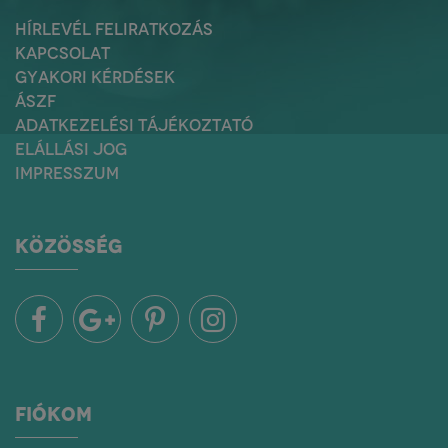
HÍRLEVÉL FELIRATKOZÁS
KAPCSOLAT
GYAKORI KÉRDÉSEK
ÁSZF
ADATKEZELÉSI TÁJÉKOZTATÓ
ELÁLLÁSI JOG
IMPRESSZUM
KÖZÖSSÉG
Többek között ez a hozzáállás
is érződik prémium minőségű
füstölőszereiken, melyek
nemcsak jól-létünk
minőségét emelik, hanem
otthonunk hangulatához is
FIÓKOM
ugyanúgy hozzájárulnak, mint
a háttérzene vagy a