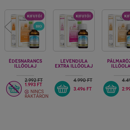
KIFUTÓ!
KIFUTÓ!
KI
BIO
ÉDESNARANCS
LEVENDULA
PÁLMARÓ
ILLÓOLAJ
EXTRA ILLÓOLAJ
ILLÓOL
FIORE D'ORIENTE
FIORE D'ORIENTE
FIORE D'OR
2.992
FT
4.990
FT
4.4
1.993 FT
3.496 FT
2.9
NINCS
RAKTÁRON