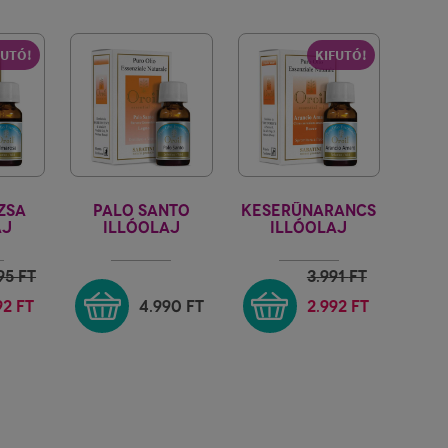
FUTÓ!
KIFUTÓ!
ZSA
PALO SANTO
KESERŰNARANCS
AJ
ILLÓOLAJ
ILLÓOLAJ
IENTE
FIORE D'ORIENTE
FIORE D'ORIENTE
95
FT
3.991
FT
92 FT
4.990
FT
2.992 FT