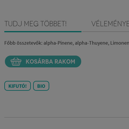
Tudj meg többet!
Vélemény
Főbb összetevők:
alpha-Pinene, alpha-Thuyene, Limonen
KOSÁRBA RAKOM
KIFUTÓ!
BIO