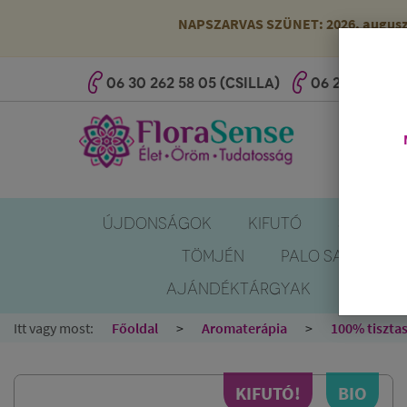
NAPSZARVAS SZÜNET: 2026. augusztus
06 30 262 58 05 (CSILLA)
06 20 527 25 
ÚJDONSÁGOK
KIFUTÓ
SZÚNYOG
TÖMJÉN
PALO SANTO
AJÁNDÉKTÁRGYAK
KÖNYV
Itt vagy most:
Főoldal
Aromaterápia
100% tisztas
KIFUTÓ!
BIO