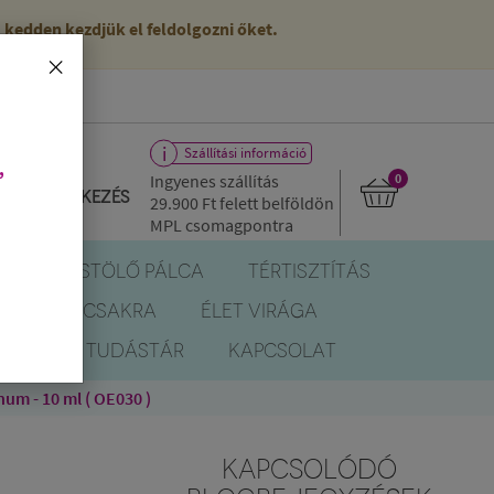
kedden kezdjük el feldolgozni őket.
×
Szállítási információ
,
Ingyenes szállítás
0
Bejelentkezés
29.900 Ft
felett belföldön
MPL csomagpontra
R
FÜSTÖLŐ PÁLCA
TÉRTISZTÍTÁS
EREK
CSAKRA
ÉLET VIRÁGA
BLOG
TUDÁSTÁR
KAPCSOLAT
um - 10 ml ( OE030 )
KAPCSOLÓDÓ