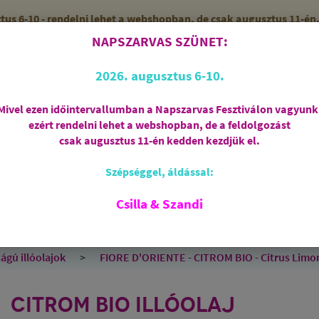
 6-10 - rendelni lehet a webshopban, de csak augusztus 11-én, 
NAPSZARVAS SZÜNET:
56 (SZANDI)
ZÁRVA
2026. augusztus 6-10.
Mivel ezen időintervallumban a Napszarvas Fesztiválon vagyunk
ezért rendelni lehet a webshopban, de a feldolgozást
Regisztráció
csak augusztus 11-én kedden kezdjük el.
Szépséggel, áldással:
RIASZTÁS
AJÁNDÉKCSOMAGOK
FÜSTÖLŐSZE
FEHÉR ZSÁLYA
SPIRIT OF OM
SZAKRÁLIS ÉKSZ
Csilla & Szandi
EK
ANGYALOK
AROMATERÁPIA
JÓGA
ágú illóolajok
FIORE D'ORIENTE - CITROM BIO - Citrus Limon
CITROM BIO ILLÓOLAJ