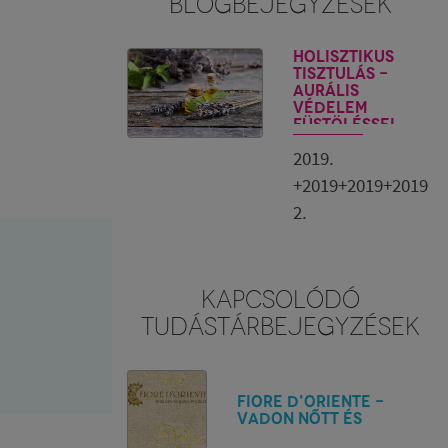
BLOGBEJEGYZÉSEK
Holisztikus
tisztulás -
Aurális
védelem
füstöléssel,
illóolajokkal
2019.
+2019+2019+2019
2.
KAPCSOLÓDÓ
TUDÁSTÁRBEJEGYZÉSEK
Fiore d'Oriente -
Vadon nőtt és
organikus