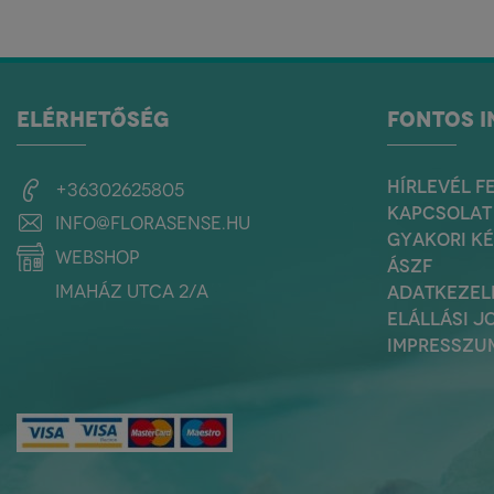
ELÉRHETŐSÉG
FONTOS 
HÍRLEVÉL F
+36302625805
KAPCSOLAT
info@florasense.hu
GYAKORI K
webshop
ÁSZF
Imaház utca 2/a
ADATKEZEL
ELÁLLÁSI J
IMPRESSZU