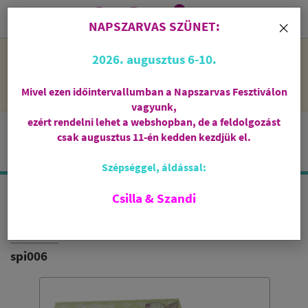
0
i
×
NAPSZARVAS SZÜNET:
NAPSZARVAS SZÜNET: 2026. augusztus 6-10 - rendelni lehet
2026. augusztus 6-10.
a webshopban, de csak augusztus 11-én, kedden kezdjük el
feldolgozni őket.
Mivel ezen időintervallumban a Napszarvas Fesztiválon
vagyunk,
ezért rendelni lehet a webshopban, de a feldolgozást
csak augusztus 11-én kedden kezdjük el.
Szépséggel, áldással:
Csilla & Szandi
CITRONELLA & GERÁNIUM
FÜSTÖLŐSPIRÁL
spi006