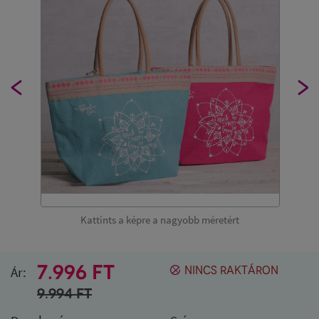
Kattints a képre a nagyobb méretért
7.996 FT
Ár:
NINCS RAKTÁRON
9.994
FT