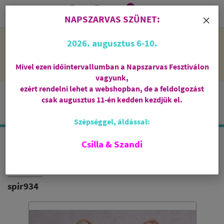
0
i
×
NAPSZARVAS SZÜNET:
NAPSZARVAS SZÜNET: 2026. augusztus 6-10 - rendelni lehet
2026. augusztus 6-10.
a webshopban, de csak augusztus 11-én, kedden kezdjük el
feldolgozni őket.
Mivel ezen időintervallumban a Napszarvas Fesztiválon
vagyunk,
ezért rendelni lehet a webshopban, de a feldolgozást
csak augusztus 11-én kedden kezdjük el.
Szépséggel, áldással:
Csilla & Szandi
KÖRNYEZETBARÁT
NŐI BEVÁSÁRLÓTÁSKA
spir934