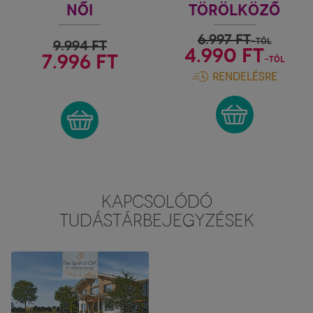
NŐI
TÖRÖLKÖZŐ
BEVÁSÁRLÓTÁSKA
SÁRGA-KORALL
6.997
FT
- NATÚR
-tól
9.994
FT
4.990 FT
7.996 FT
-tól
RENDELÉSRE
KAPCSOLÓDÓ
TUDÁSTÁRBEJEGYZÉSEK