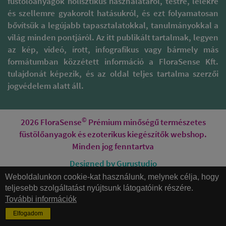
füstölőanyagok holisztikus használatáról, testre, lélekre
és szellemre gyakorolt hatásukról, és ezt folyamatosan
bővítsük a legújabb tapasztalatokkal, tanulmányokkal a
világ minden pontjáról. Az itt publikált tartalmak, legyen
az kép, videó, írott, infografikus vagy bármely más
formátumban közzétett információ a FloraSense Kft.
tulajdonát képezik, és az oldal teljes tartalma szerzői
jogvédelem alatt áll.
©
2026 FloraSense
Prémium minőségű természetes
füstölőanyagok és ezoterikus kiegészítők webshop.
Minden jog fenntartva
Designed by Gurustudio
Weboldalunkon cookie-kat használunk, melynek célja, hogy
Honlapkészítés
teljesebb szolgáltatást nyújtsunk látogatóink részére.
További információk
Érdekes részlet továbbá,
Elfogadom
hogy a ruhák