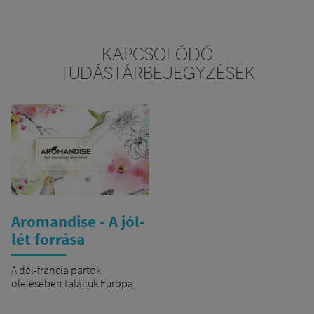
KAPCSOLÓDÓ
TUDÁSTÁRBEJEGYZÉSEK
Aromandise - A jól-
lét forrása
A dél-francia partok
ölelésében találjuk Európa
első számú természetes
füstölőpálcika gyártóját, az