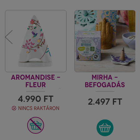
AROMANDISE -
MIRHA -
FLEUR
BEFOGADÁS
FÜSTÖLŐÉGETŐ
INDIA VILÁGA
4.990
FT
KÚPHOZ, PORHOZ
2.497
FT
NINCS RAKTÁRON