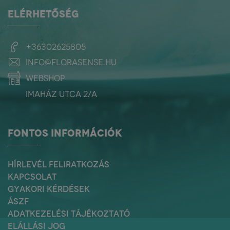
partnereik és vásárlóik
ELÉRHETŐSÉG
figyelmét felhívják az egyéni
döntések, fogyasztási
szokások és termelési
eljárások hatására.
+36302625805
info@florasense.hu
webshop
Imaház utca 2/a
FONTOS INFORMÁCIÓK
HÍRLEVÉL FELIRATKOZÁS
KAPCSOLAT
GYAKORI KÉRDÉSEK
ÁSZF
ADATKEZELÉSI TÁJÉKOZTATÓ
ELÁLLÁSI JOG