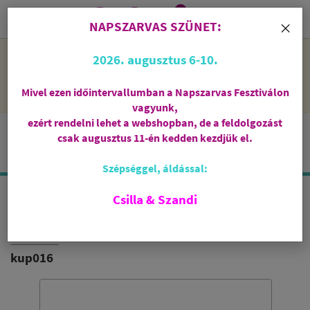
0
i
×
NAPSZARVAS SZÜNET:
NAPSZARVAS SZÜNET: 2026. augusztus 6-10 - rendelni lehet
2026. augusztus 6-10.
a webshopban, de csak augusztus 11-én, kedden kezdjük el
feldolgozni őket.
Mivel ezen időintervallumban a Napszarvas Fesztiválon
vagyunk,
ezért rendelni lehet a webshopban, de a feldolgozást
csak augusztus 11-én kedden kezdjük el.
Szépséggel, áldással:
Csilla & Szandi
FAHÉJ - ÉRZÉKISÉG FÜSTÖLŐKÚP
INDIA VILÁGA
kup016