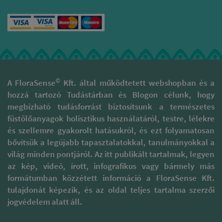
nagy óvatossággal és
tisztelettel járnak el, hogy az
illatok valódi minőségét
megóvják. Támogatják a
kulturális sokszínűség, gazdag
hagyományokkal rendelkező
területek fenntartását és
megóvását. A természetes
füstölőpálcikáik különböznek
©
A FloraSense
Kft. által működtetett webshopban és a
a piaci forgalomban
hozzá tartozó Tudástárban és Blogon célunk, hogy
megtalálható szagosított
megbízható tudásforrást biztosítsunk a természetes
pálcáktól, melyek 95 %-a
folyékony szintetikus
füstölőanyagok holisztikus használatáról, testre, lélekre
parfümbe és illatanyagba
és szellemre gyakorolt hatásukról, és ezt folyamatosan
mártott szénalapú pálcika.
bővítsük a legújabb tapasztalatokkal, tanulmányokkal a
Ezzel szemben prémium
világ minden pontjáról. Az itt publikált tartalmak, legyen
füstölőpálcikáikat kizárólag
természetes alapanyagok
az kép, videó, írott, infografikus vagy bármely más
felhasználásával készítik. Ezt a
formátumban közzétett információ a FloraSense Kft.
csomagoláson megtalálható
tulajdonát képezik, és az oldal teljes tartalma szerzői
minősítések is tanúsítják,
jogvédelem alatt áll.
például a „100% Natural”,
mely megerősíti a szintetikus
anyagoktól mentes