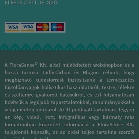
ELFELEJTETT JELSZÓ
©
A FloraSense
Kft. által működtetett webshopban és a
hozzá tartozó Tudástárban és Blogon célunk, hogy
megbízható tudásforrást biztosítsunk a természetes
füstölőanyagok holisztikus használatáról, testre, lélekre
és szellemre gyakorolt hatásukról, és ezt folyamatosan
bővítsük a legújabb tapasztalatokkal, tanulmányokkal a
világ minden pontjáról. Az itt publikált tartalmak, legyen
az kép, videó, írott, infografikus vagy bármely más
formátumban közzétett információ a FloraSense Kft.
tulajdonát képezik, és az oldal teljes tartalma szerzői