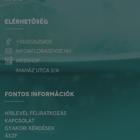
ELÉRHETŐSÉG
+36302625805
info@florasense.hu
webshop
Imaház utca 2/a
FONTOS INFORMÁCIÓK
HÍRLEVÉL FELIRATKOZÁS
KAPCSOLAT
GYAKORI KÉRDÉSEK
ÁSZF