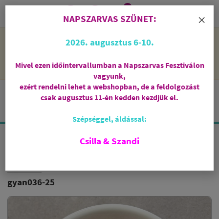
0
i
×
NAPSZARVAS SZÜNET:
NAPSZARVAS SZÜNET: 2026. augusztus 6-10 - rendelni lehet
2026. augusztus 6-10.
a webshopban, de csak augusztus 11-én, kedden kezdjük el
feldolgozni őket.
Mivel ezen időintervallumban a Napszarvas Fesztiválon
vagyunk,
ezért rendelni lehet a webshopban, de a feldolgozást
csak augusztus 11-én kedden kezdjük el.
Szépséggel, áldással:
Csilla & Szandi
DAMMAR GYANTA
BARNA
gyan036-25