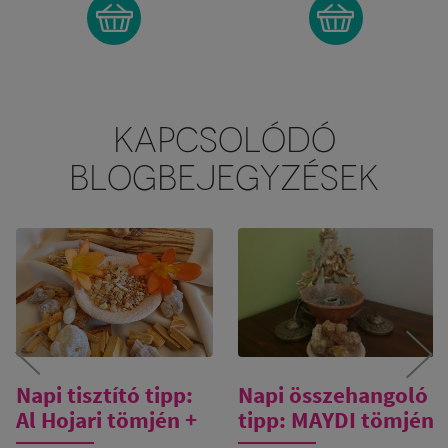
KAPCSOLÓDÓ
BLOGBEJEGYZÉSEK
Napi tisztító tipp:
Napi összehangoló
Al Hojari tömjén +
tipp: MAYDI tömjén
Palo Santo