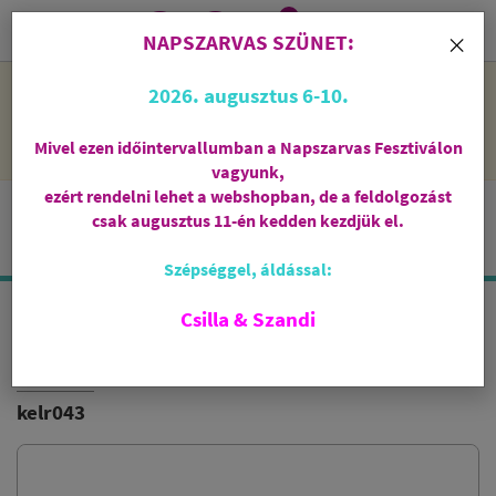
0
i
×
NAPSZARVAS SZÜNET:
NAPSZARVAS SZÜNET: 2026. augusztus 6-10 - rendelni lehet
2026. augusztus 6-10.
a webshopban, de csak augusztus 11-én, kedden kezdjük el
feldolgozni őket.
Mivel ezen időintervallumban a Napszarvas Fesztiválon
vagyunk,
ezért rendelni lehet a webshopban, de a feldolgozást
csak augusztus 11-én kedden kezdjük el.
Szépséggel, áldással:
Csilla & Szandi
ADAGOLÓKANÁL KÖZEPES
VÖRÖSRÉZ
kelr043