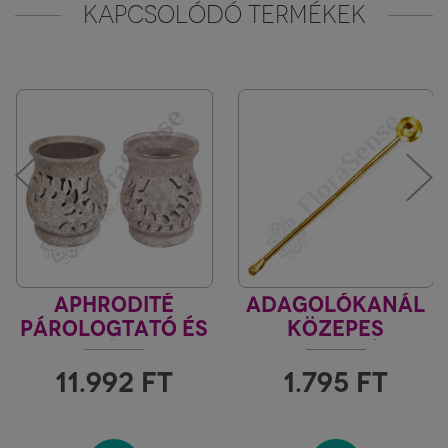
KAPCSOLÓDÓ TERMÉKEK
APHRODITÉ
ADAGOLÓKANÁL
PÁROLOGTATÓ ÉS
KÖZEPES
FÜSTÖLŐRÁCSOS
SÁRGARÉZ
ZSÍRKŐ EDÉNY
11.992
FT
1.795
FT